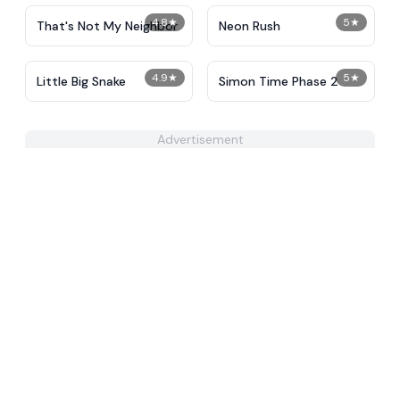
4.8
★
5
★
That's Not My Neighbor
Neon Rush
4.9
★
5
★
Little Big Snake
Simon Time Phase 2
Advertisement