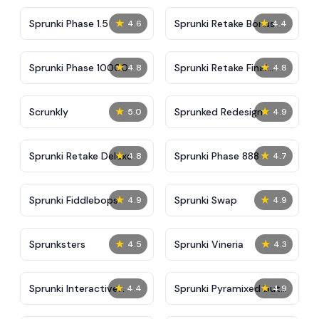
★
★
Sprunki Phase 1.5
Sprunki Retake Bonus
4.6
4.4
★
★
Sprunki Phase 10000
Sprunki Retake Final
4.8
4.8
Update
★
★
Scrunkly
Sprunked Redesign
5.0
4.9
★
★
Sprunki Retake Deluxe
Sprunki Phase 888
4.8
4.7
★
★
Sprunki Fiddlebops
Sprunki Swap
4.9
4.9
★
★
Sprunksters
Sprunki Vineria
4.5
4.3
★
★
Sprunki Interactive
Sprunki Pyramixed but
4.4
4.9
Tunner
Agents