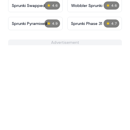
★
★
Sprunki Swapped
Wobbler Sprunki
4.6
4.6
★
★
Sprunki Pyramixed
Sprunki Phase 31
4.9
4.7
Advertisement