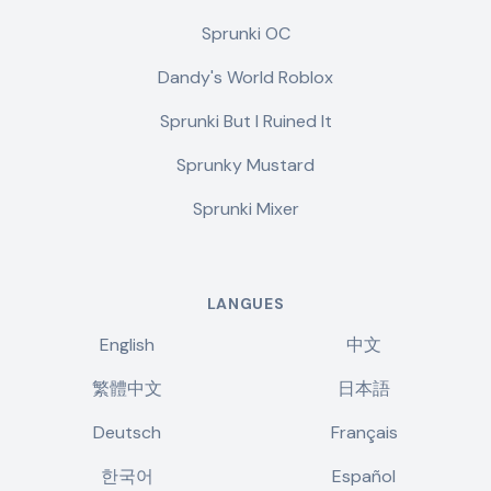
Sprunki OC
Dandy's World Roblox
Sprunki But I Ruined It
Sprunky Mustard
Sprunki Mixer
LANGUES
English
中文
繁體中文
日本語
Deutsch
Français
한국어
Español