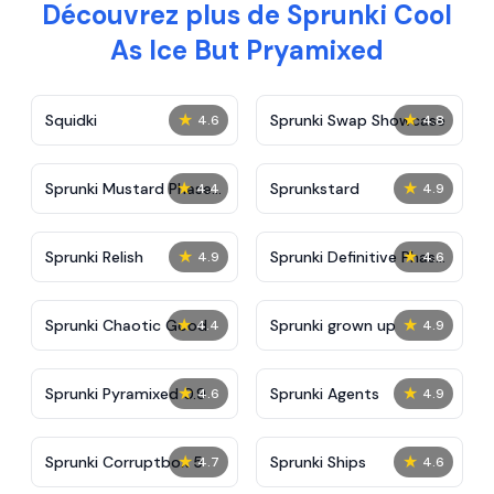
Découvrez plus de Sprunki Cool
As Ice But Pryamixed
★
★
Squidki
Sprunki Swap Showcase
4.6
4.8
★
★
Sprunki Mustard Phase
Sprunkstard
4.4
4.9
2
★
★
Sprunki Relish
Sprunki Definitive Phase
4.9
4.6
7
★
★
Sprunki Chaotic Good
Sprunki grown up
4.4
4.9
★
★
Sprunki Pyramixed 0.9
Sprunki Agents
4.6
4.9
★
★
Sprunki Corruptbox 5
Sprunki Ships
4.7
4.6