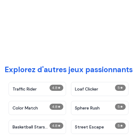
Explorez d'autres jeux passionnants
4.8
★
5
★
Traffic Rider
Loaf Clicker
4.8
★
5
★
Color Match
Sphere Rush
4.8
★
5
★
Basketball Stars
Street Escape
Unblocked