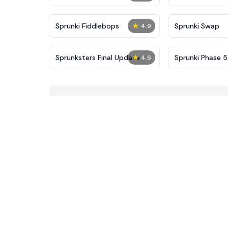
★
Sprunki Fiddlebops
Sprunki Swap
4.9
★
Sprunksters Final Update​
Sprunki Phase 
4.6