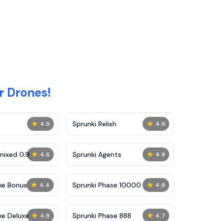
r Drones!
★
★
Sprunki Relish
4.9
4.9
★
★
mixed 0.9
Sprunki Agents
4.6
4.9
★
★
ke Bonus
Sprunki Phase 10000
4.4
4.8
★
★
ke Deluxe
Sprunki Phase 888
4.8
4.7