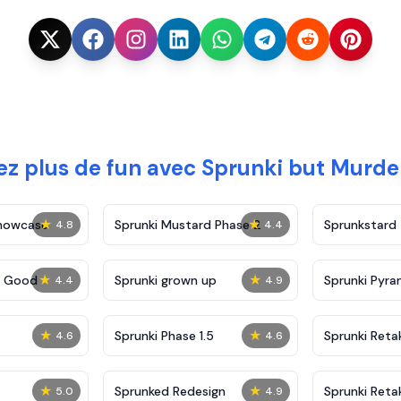
z plus de fun avec Sprunki but Murde
★
★
Showcase
Sprunki Mustard Phase 2
Sprunkstard
4.8
4.4
★
★
c Good
Sprunki grown up
Sprunki Pyra
4.4
4.9
★
★
Sprunki Phase 1.5
Sprunki Reta
4.6
4.6
★
★
Sprunked Redesign
Sprunki Reta
5.0
4.9