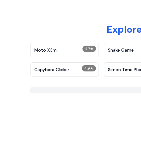
Explore
4.7
★
Moto X3m
Snake Game
4.9
★
Capybara Clicker
Simon Time Pha