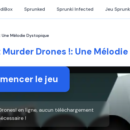
ediBox
Sprunked
Sprunki Infected
Jeu Sprunk
!: Une Mélodie Dystopique
 Murder Drones !: Une Mélodi
encer le jeu
Drones! en ligne, aucun téléchargement
nécessaire !