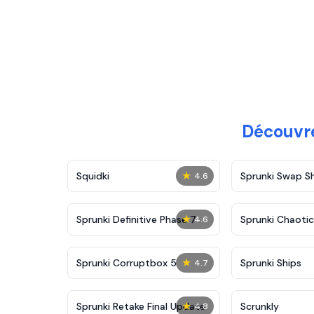
Découvre
★
Squidki
Sprunki Swap 
4.6
★
Sprunki Definitive Phase 7
Sprunki Chaoti
4.6
★
Sprunki Corruptbox 5
Sprunki Ships
4.7
★
Sprunki Retake Final Update
Scrunkly
4.8