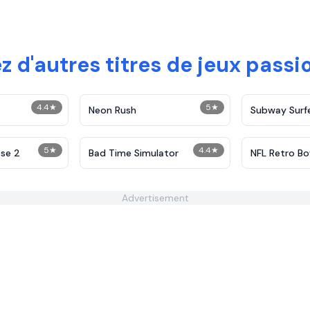
z d'autres titres de jeux pass
4.4
★
5
★
Neon Rush
Subway Surf
5
★
4.4
★
se 2
Bad Time Simulator
NFL Retro Bo
Advertisement