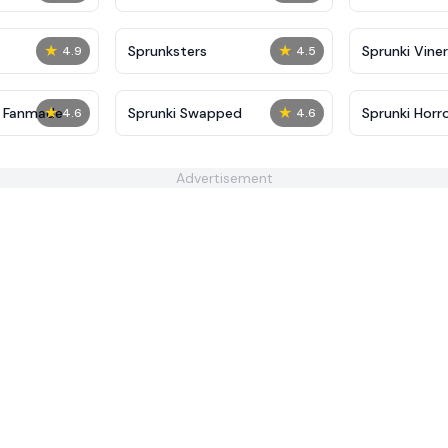
★
★
Sprunksters
Sprunki Viner
4.9
4.5
★
★
5 Fanmade
Sprunki Swapped
Sprunki Horr
4.6
4.6
Advertisement