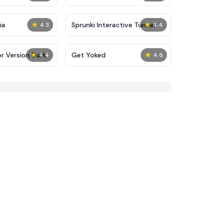
★
★
ia
Sprunki Interactive Tunner
4.3
4.4
★
★
or Version Dark
Get Yoked
4.4
4.6