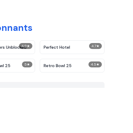
ionnants
4.9
★
4.7
★
ers Unblocked
Perfect Hotel
5
★
4.5
★
wl 25
Retro Bowl 25