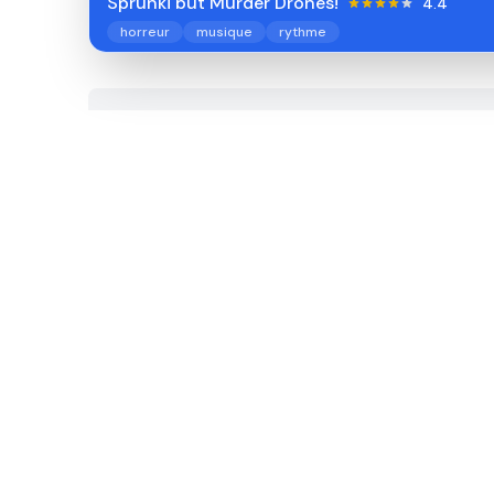
Sprunki but Murder Drones!
4.4
horreur
musique
rythme