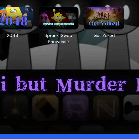
2048
Sprunki Swap
Get Yoked
Showcase