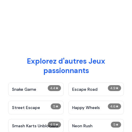
Explorez d'autres Jeux
passionnants
4.4
★
4.9
★
Snake Game
Escape Road
5
★
4.6
★
Street Escape
Happy Wheels
4.5
★
5
★
Smash Karts Unblocked
Neon Rush