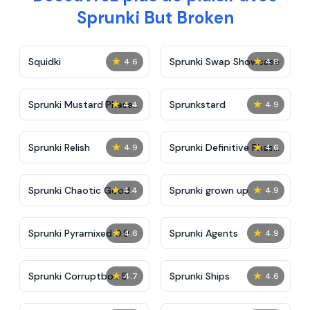
Sprunki But Broken
★
★
Squidki
Sprunki Swap Showcase
4.6
4.8
★
★
Sprunki Mustard Phase
Sprunkstard
4.4
4.9
2
★
★
Sprunki Relish
Sprunki Definitive Phase
4.9
4.6
7
★
★
Sprunki Chaotic Good
Sprunki grown up
4.4
4.9
★
★
Sprunki Pyramixed 0.9
Sprunki Agents
4.6
4.9
★
★
Sprunki Corruptbox 5
Sprunki Ships
4.7
4.6