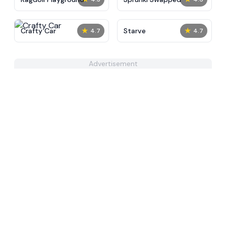
★
★
Crafty Car
Starve
4.7
4.7
Advertisement