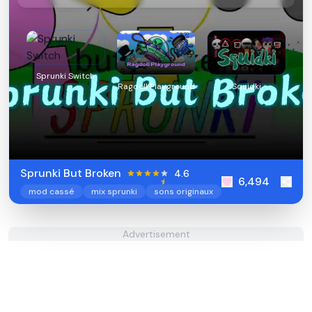
Sprunki Switch
Ragdoll Playground
Squidki
Sprunki But Broken
4.6
6,494
mod cassé
mix sprunki
sons originaux
Advertisement