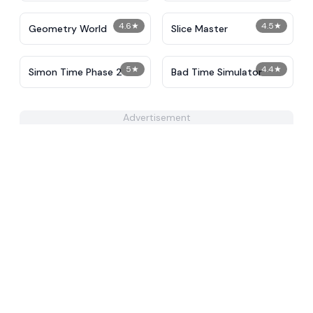
4.6
★
4.5
★
Geometry World
Slice Master
5
★
4.4
★
Simon Time Phase 2
Bad Time Simulator
Advertisement