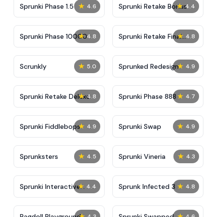
★
★
Sprunki Phase 1.5
Sprunki Retake Bonus
4.6
4.4
★
★
Sprunki Phase 10000
Sprunki Retake Final
4.8
4.8
Update
★
★
Scrunkly
Sprunked Redesign
5.0
4.9
★
★
Sprunki Retake Deluxe
Sprunki Phase 888
4.8
4.7
★
★
Sprunki Fiddlebops
Sprunki Swap
4.9
4.9
★
★
Sprunksters
Sprunki Vineria
4.5
4.3
★
★
Sprunki Interactive
Sprunk Infected 3
4.4
4.8
Tunner
★
★
Ragdoll Playground
Sprunki Swapped
4.3
4.6