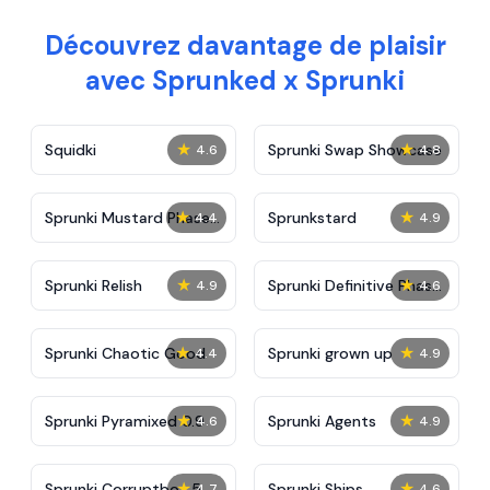
Découvrez davantage de plaisir
avec Sprunked x Sprunki
★
★
Squidki
Sprunki Swap Showcase
4.6
4.8
★
★
Sprunki Mustard Phase
Sprunkstard
4.4
4.9
2
★
★
Sprunki Relish
Sprunki Definitive Phase
4.9
4.6
7
★
★
Sprunki Chaotic Good
Sprunki grown up
4.4
4.9
★
★
Sprunki Pyramixed 0.9
Sprunki Agents
4.6
4.9
★
★
Sprunki Corruptbox 5
Sprunki Ships
4.7
4.6