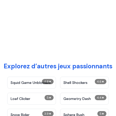
Explorez d’autres jeux passionnants
4.8
★
4.6
★
Squid Game Unblocked
Shell Shockers
5
★
4.4
★
Loaf Clicker
Geometry Dash
3.9
★
5
★
Snow Rider
Sphere Rush