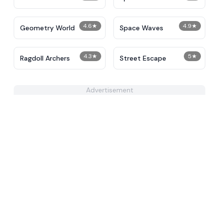
4.6
★
4.9
★
Geometry World
Space Waves
4.3
★
5
★
Ragdoll Archers
Street Escape
Advertisement