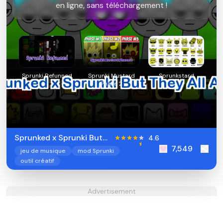
en ligne, sans téléchargement !
Sprunki Refunned
Sprunki Mustard
Sprunkstard
Phase 2
Sprunked x Sprunki But
4.6
7,549
They All Alive
jeu de musique
mod Sprunki
outil créatif
Advertisement