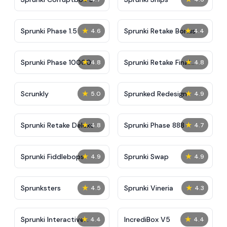
★
★
Sprunki Phase 1.5
Sprunki Retake Bonus
4.6
4.4
★
★
Sprunki Phase 10000
Sprunki Retake Final
4.8
4.8
Update
★
★
Scrunkly
Sprunked Redesign
5.0
4.9
★
★
Sprunki Retake Deluxe
Sprunki Phase 888
4.8
4.7
★
★
Sprunki Fiddlebops
Sprunki Swap
4.9
4.9
★
★
Sprunksters
Sprunki Vineria
4.5
4.3
★
★
Sprunki Interactive
IncrediBox V5
4.4
4.4