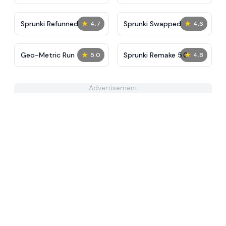
Tunner
★
★
Sprunki Refunned
Sprunki Swapped
4.7
4.6
★
★
Geo-Metric Run
Sprunki Remake 5.0
5.0
4.8
Advertisement