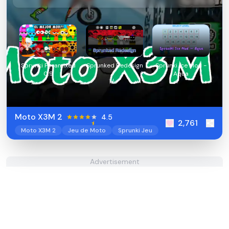
Sprunki Pyramixed
Sprunked Redesign
Sprunki Ice Mod -
0.9
Aqua
Moto X3M 2
4.5
2,761
Moto X3M 2
Jeu de Moto
Sprunki Jeu
Advertisement