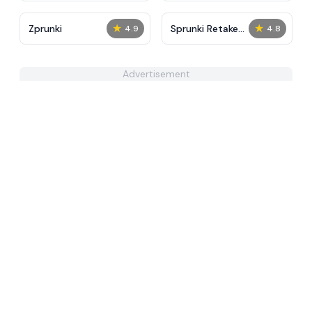
★
★
Zprunki
Sprunki Retake
4.9
4.8
Sprunkyay DLC
Advertisement