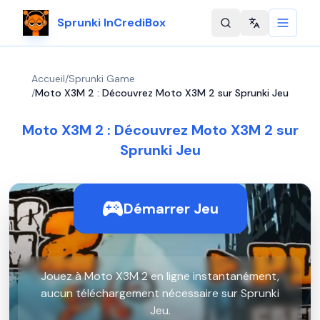
Sprunki InCrediBox
Change langu
Accueil
/
Sprunki Game
/
Moto X3M 2 : Découvrez Moto X3M 2 sur Sprunki Jeu
Moto X3M 2 : Découvrez Moto X3M 2 sur
Sprunki Jeu
Démarrer Jeu
Jouez à Moto X3M 2 en ligne instantanément,
aucun téléchargement nécessaire sur Sprunki
Jeu.