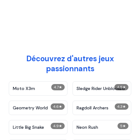
Découvrez d'autres jeux
passionnants
4.7
★
4.5
★
Moto X3m
Sledge Rider Unblocked
4.6
★
4.3
★
Geometry World
Ragdoll Archers
4.9
★
5
★
Little Big Snake
Neon Rush