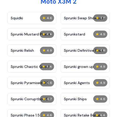
Moto X3M 2
★
★
Squidki
Sprunki Swap Showcase
4.6
4.8
★
★
Sprunki Mustard Phase
Sprunkstard
4.4
4.9
2
★
★
Sprunki Relish
Sprunki Definitive Phase
4.9
4.6
7
★
★
Sprunki Chaotic Good
Sprunki grown up
4.4
4.9
★
★
Sprunki Pyramixed 0.9
Sprunki Agents
4.6
4.9
★
★
Sprunki Corruptbox 5
Sprunki Ships
4.7
4.6
★
★
Sprunki Phase 1.5
Sprunki Retake Bonus
4.6
4.4