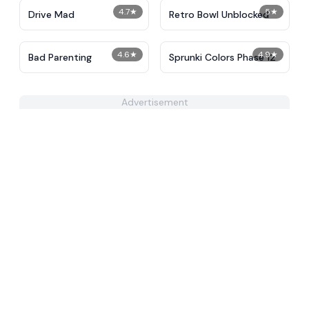
4.7
★
5
★
Drive Mad
Retro Bowl Unblocked
4.6
★
4.9
★
Bad Parenting
Sprunki Colors Phase 12
Advertisement