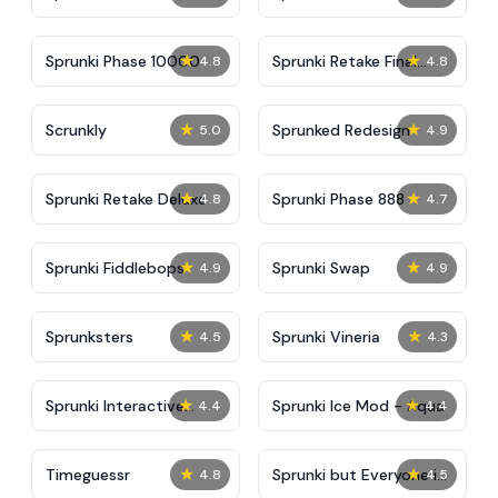
★
★
Sprunki Phase 10000
Sprunki Retake Final
4.8
4.8
Update
★
★
Scrunkly
Sprunked Redesign
5.0
4.9
★
★
Sprunki Retake Deluxe
Sprunki Phase 888
4.8
4.7
★
★
Sprunki Fiddlebops
Sprunki Swap
4.9
4.9
★
★
Sprunksters
Sprunki Vineria
4.5
4.3
★
★
Sprunki Interactive
Sprunki Ice Mod - Aqua
4.4
4.4
Tunner
★
★
Timeguessr
Sprunki but Everyone is
4.8
4.5
Sharp