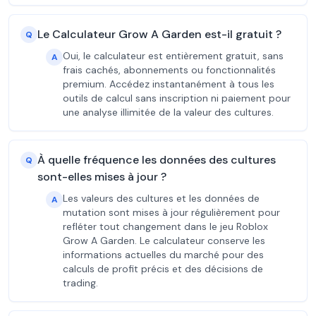
Le Calculateur Grow A Garden est-il gratuit ?
Q
Oui, le calculateur est entièrement gratuit, sans
A
frais cachés, abonnements ou fonctionnalités
premium. Accédez instantanément à tous les
outils de calcul sans inscription ni paiement pour
une analyse illimitée de la valeur des cultures.
À quelle fréquence les données des cultures
Q
sont-elles mises à jour ?
Les valeurs des cultures et les données de
A
mutation sont mises à jour régulièrement pour
refléter tout changement dans le jeu Roblox
Grow A Garden. Le calculateur conserve les
informations actuelles du marché pour des
calculs de profit précis et des décisions de
trading.