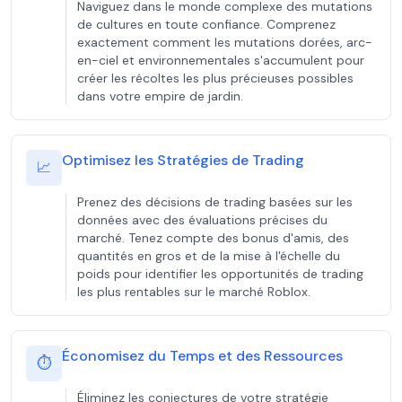
Naviguez dans le monde complexe des mutations
de cultures en toute confiance. Comprenez
exactement comment les mutations dorées, arc-
en-ciel et environnementales s'accumulent pour
créer les récoltes les plus précieuses possibles
dans votre empire de jardin.
Optimisez les Stratégies de Trading
📈
Prenez des décisions de trading basées sur les
données avec des évaluations précises du
marché. Tenez compte des bonus d'amis, des
quantités en gros et de la mise à l'échelle du
poids pour identifier les opportunités de trading
les plus rentables sur le marché Roblox.
Économisez du Temps et des Ressources
⏱️
Éliminez les conjectures de votre stratégie