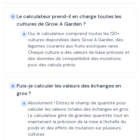
Le calculateur prend-il en charge toutes les
Q
cultures de Grow A Garden ?
Oui, le calculateur comprend toutes les 120+
A
cultures disponibles dans Grow A Garden, des
légumes courants aux fruits exotiques rares.
Chaque culture a des valeurs de base précises et
des données de compatibilité des mutations
pour des calculs précis.
Puis-je calculer les valeurs des échanges en
Q
gros ?
Absolument ! Entrez le champ de quantité pour
A
calculer les valeurs totales des échanges en gros.
Le calculateur gère de grandes quantités tout en
maintenant la précision de la mise à l'échelle du
poids et des effets de mutation sur plusieurs
cultures.