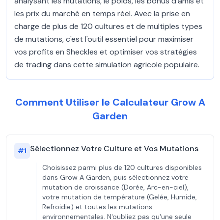
analysant les mutations, le poids, les bonus d'amis et
les prix du marché en temps réel. Avec la prise en
charge de plus de 120 cultures et de multiples types
de mutations, c'est l'outil essentiel pour maximiser
vos profits en Sheckles et optimiser vos stratégies
de trading dans cette simulation agricole populaire.
Comment Utiliser le Calculateur Grow A
Garden
Sélectionnez Votre Culture et Vos Mutations
#
1
Choisissez parmi plus de 120 cultures disponibles
dans Grow A Garden, puis sélectionnez votre
mutation de croissance (Dorée, Arc-en-ciel),
votre mutation de température (Gelée, Humide,
Refroidie) et toutes les mutations
environnementales. N'oubliez pas qu'une seule