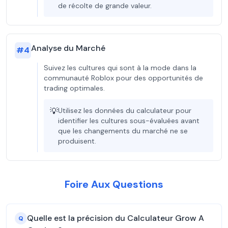
de récolte de grande valeur.
Analyse du Marché
#
4
Suivez les cultures qui sont à la mode dans la
communauté Roblox pour des opportunités de
trading optimales.
💡
Utilisez les données du calculateur pour
identifier les cultures sous-évaluées avant
que les changements du marché ne se
produisent.
Foire Aux Questions
Quelle est la précision du Calculateur Grow A
Q