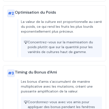
Optimisation du Poids
#
2
La valeur de la culture est proportionnelle au carré
du poids, ce qui rend les fruits les plus lourds
exponentiellement plus précieux.
💡
Concentrez-vous sur la maximisation du
poids plutôt que sur la quantité pour les
variétés de cultures haut de gamme.
Timing du Bonus d'Ami
#
3
Les bonus d'amis s'accumulent de manière
multiplicative avec les mutations, créant une
puissante amplification de la valeur.
💡
Coordonnez-vous avec vos amis pour
appliquer des bonus pendant les fenêtres