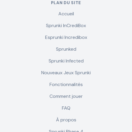
PLAN DU SITE
Accueil
Sprunki InCrediBox
Esprunki Incredibox
Sprunked
Sprunki Infected
Nouveaux Jeux Sprunki
Fonctionnalités
Comment jouer
FAQ
À propos
Sprunki Phase 4