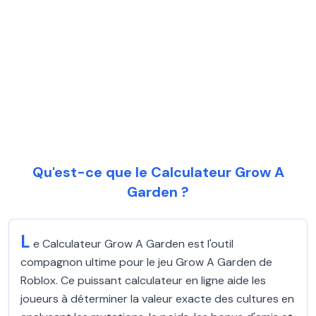
Qu'est-ce que le Calculateur Grow A
Garden ?
L
e Calculateur Grow A Garden est l'outil
compagnon ultime pour le jeu Grow A Garden de
Roblox. Ce puissant calculateur en ligne aide les
joueurs à déterminer la valeur exacte des cultures en