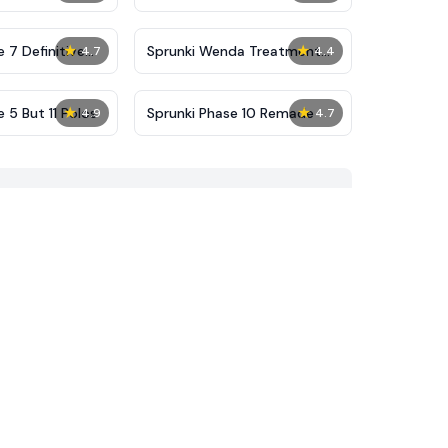
★
★
 7 Definitive
Sprunki Wenda Treatment
4.7
4.4
Phase 40
★
★
 5 But 11 Polos
Sprunki Phase 10 Remade
4.9
4.7