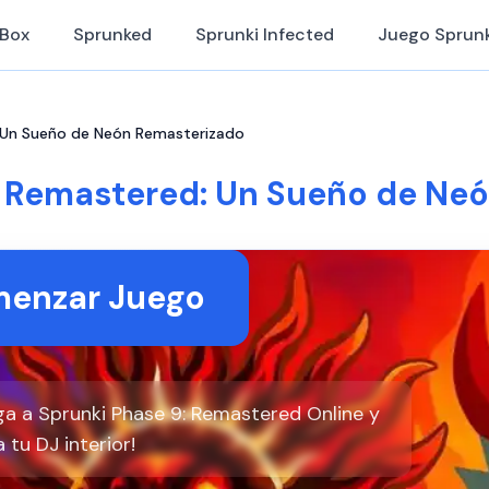
iBox
Sprunked
Sprunki Infected
Juego Sprunk
: Un Sueño de Neón Remasterizado
: Remastered: Un Sueño de Ne
enzar Juego
ga a Sprunki Phase 9: Remastered Online y
a tu DJ interior!