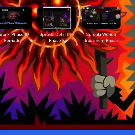
runki Phase 10
Sprunki Definitive
Sprunki Wenda
Remade
Phase 7
Treatment Phase
40