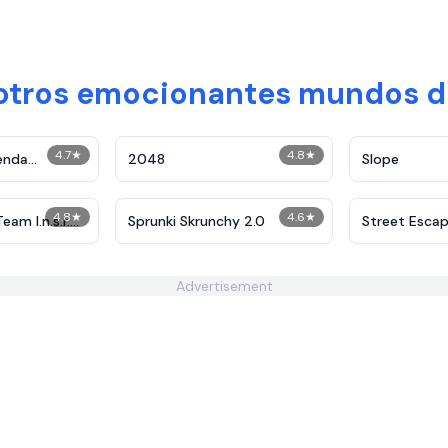
 otros emocionantes mundos d
4.7
★
4.8
★
enda
2048
Slope
4.8
★
4.6
★
am I.n.s.r.
Sprunki Skrunchy 2.0
Street Esca
Advertisement