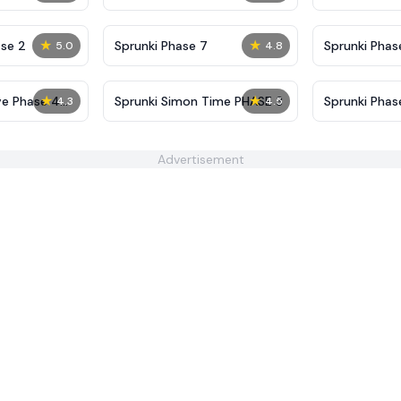
Definitive
Shifted
★
★
se 2
Sprunki Phase 7
Sprunki Phase
5.0
4.8
(Fanmade)
★
★
ive Phase 4
Sprunki Simon Time PHASE 3
Sprunki Phase
4.3
4.5
Advertisement