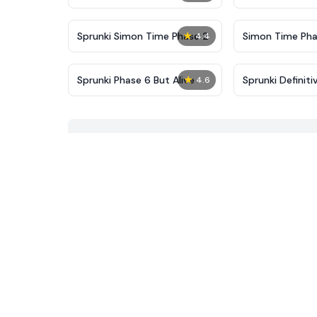
New
★
Sprunki Simon Time Phase 2
Simon Time Pha
4.4
★
Sprunki Phase 6 But Alive
Sprunki Definit
4.6
But Alive