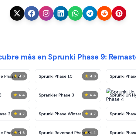
cubre más en Sprunki Phase 9: Remast
★
★
ve Phase 7
Sprunki Phase 1.5
Sprunki Pha
4.6
4.6
★
★
3
Sprankler Phase 3
Sprunki Un H
4.4
4.4
Phase 4
★
★
ase 2
Sprunki Phase Winter
Sprunki Phas
4.7
4.7
Malediction
★
★
ve Phase 9
Sprunki Reversed Phase 3
Sprunki Phas
4.6
4.4