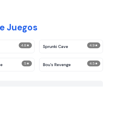
e Juegos
4.8
★
4.9
★
Sprunki Cave
5
★
4.5
★
pe
Bou's Revenge