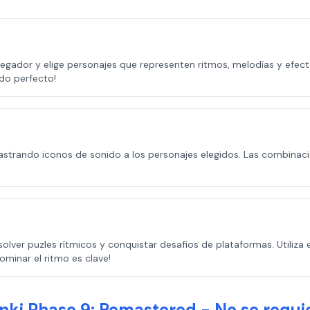
vegador y elige personajes que representen ritmos, melodías y efec
do perfecto!
trando iconos de sonido a los personajes elegidos. Las combinacione
solver puzles rítmicos y conquistar desafíos de plataformas. Utiliz
ominar el ritmo es clave!
nki Phase 9: Remastered - No se requi