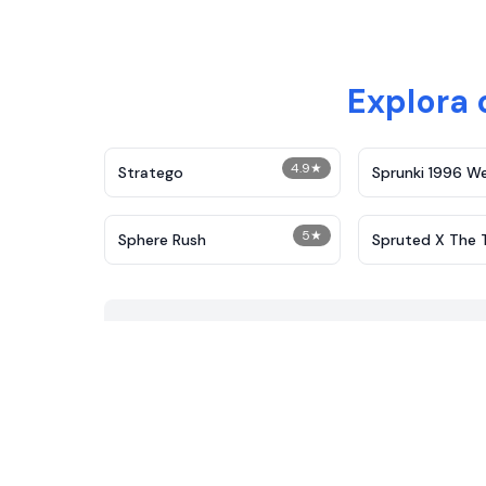
Explora
4.9
★
Stratego
Sprunki 1996 W
Treatment
5
★
Sphere Rush
Spruted X The Te
Remastered​