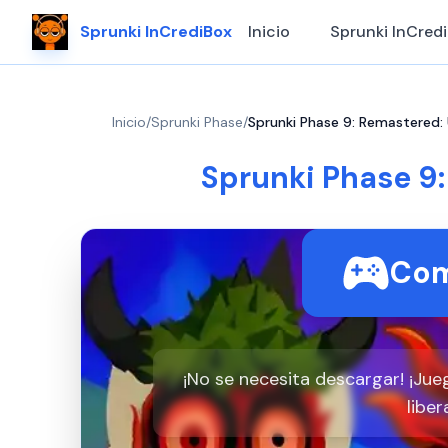
Sprunki InCrediBox
Inicio
Sprunki InCred
Inicio
/
Sprunki Phase
/
Sprunki Phase 9: Remastered
Sprunki Phase 9
Com
¡No se necesita descargar! ¡Jue
liber