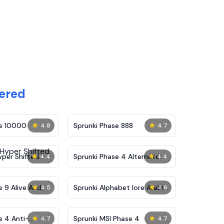
ered
★
★
se 10000
Sprunki Phase 888
4.8
4.7
★
★
yper Shifted
Sprunki Phase 4 Alternate
4.4
4.4
Edition
★
★
e 9 Alive And
Sprunki Alphabet lore Arabic
4.5
4.6
Phase 3
★
★
e 4 Anti-
Sprunki MSI Phase 4
4.7
4.7