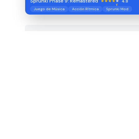
Sprunki Phase 9: Remastered
4.8
Juego de Música
Acción Rítmica
Sprunki Mod