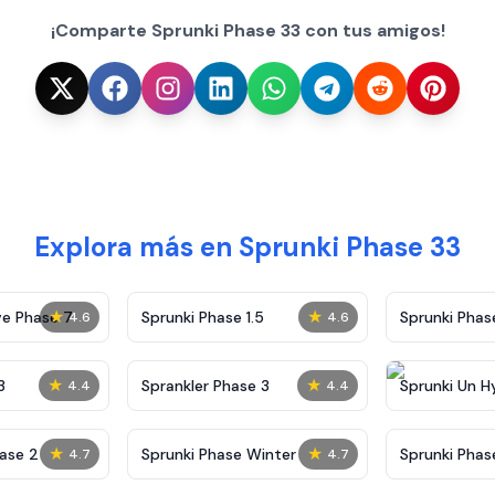
¡Comparte Sprunki Phase 33 con tus amigos!
Explora más en Sprunki Phase 33
★
★
ve Phase 7
Sprunki Phase 1.5
Sprunki Pha
4.6
4.6
★
★
3
Sprankler Phase 3
Sprunki Un H
4.4
4.4
Phase 4
★
★
ase 2
Sprunki Phase Winter
Sprunki Phas
4.7
4.7
Malediction