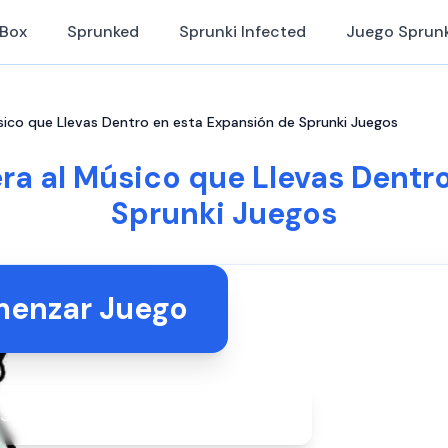
iBox
Sprunked
Sprunki Infected
Juego Sprunk
úsico que Llevas Dentro en esta Expansión de Sprunki Juegos
era al Músico que Llevas Dentr
Sprunki Juegos
enzar Juego
3 ahora! No se necesita descargar.