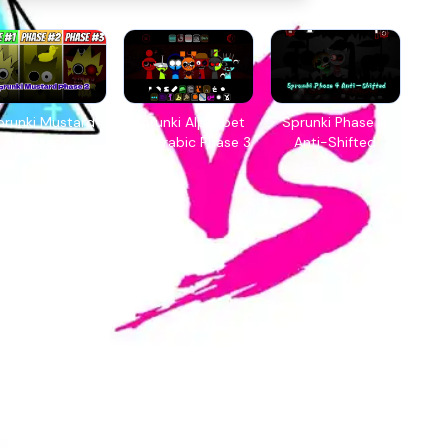
prunki Mustard
Sprunki Alphabet
Sprunki Phase 4
Phase 2
lore Arabic Phase 3
Anti-Shifted