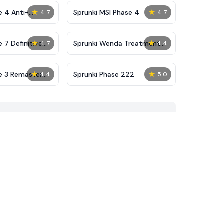
★
★
e 4 Anti-
Sprunki MSI Phase 4
4.7
4.7
★
★
 7 Definitive
Sprunki Wenda Treatment
4.7
4.4
Phase 40
★
★
e 3 Remaster
Sprunki Phase 222
4.4
5.0
unkified