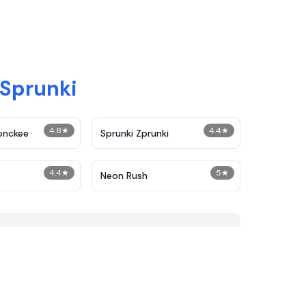
Sprunki
4.8
★
4.4
★
onckee
Sprunki Zprunki
4.4
★
5
★
Neon Rush