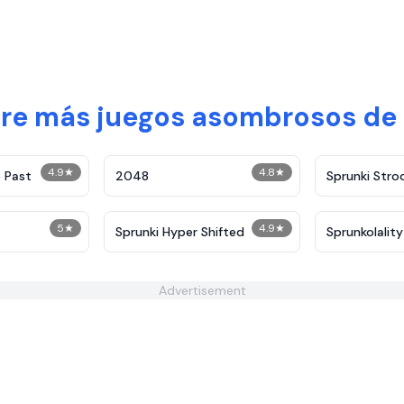
re más juegos asombrosos de 
4.9
★
4.8
★
 Past
2048
Sprunki Stro
5
★
4.9
★
Sprunki Hyper Shifted
Sprunkolality
Advertisement