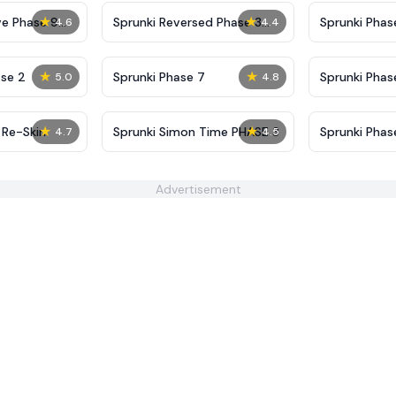
★
★
ve Phase 9
Sprunki Reversed Phase 3
Sprunki Phas
4.6
4.4
Definitive
Shifted
★
★
se 2
Sprunki Phase 7
Sprunki Phase
5.0
4.8
(Fanmade)
★
★
 Re-Skin
Sprunki Simon Time PHASE 3
Sprunki Phas
4.7
4.5
But More Spr
Advertisement