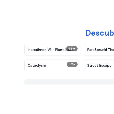
Descub
4.8
★
Incredimon V1 - Plant Island
ParaSprunki The
4.7
★
Cataclysm
Street Escape