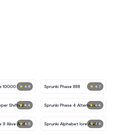
★
★
se 10000
Sprunki Phase 888
4.8
4.7
★
★
yper Shifted
Sprunki Phase 4 Alternate
4.4
4.4
Edition
★
★
e 9 Alive And
Sprunki Alphabet lore Arabic
4.5
4.6
Phase 3