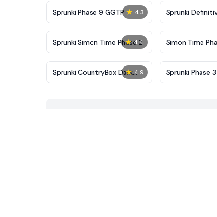
★
Sprunki Phase 9 GGTP
Sprunki Definiti
4.3
New
★
Sprunki Simon Time Phase 2
Simon Time Pha
4.4
★
Sprunki CountryBox Dark
Sprunki Phase 3
4.9
Phase