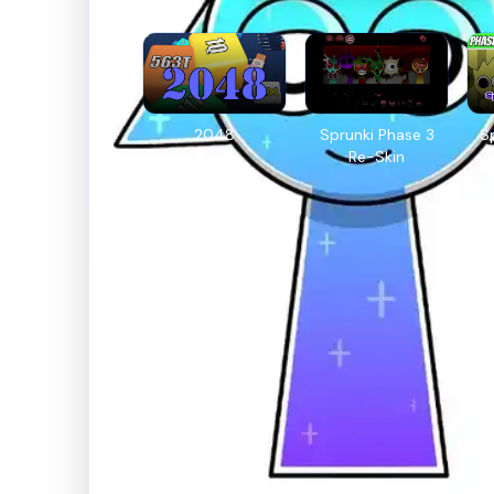
2048
Sprunki Phase 3
S
Re-Skin