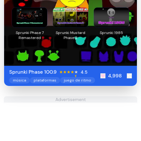
Sprunki Phase 7
Sprunki Mustard
Sprunki 1985
Remastered
Phase 2
Sprunki Phase 100.9
4.5
4,998
música
plataformas
juego de ritmo
Advertisement