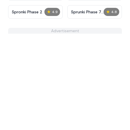
★
★
Spronki Phase 2
Sprunki Phase 7
4.9
4.8
Remastered
Advertisement