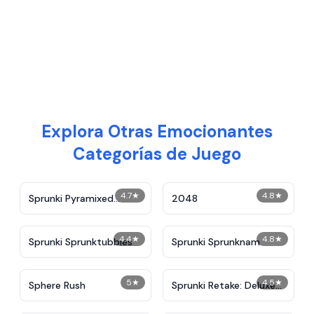
Explora Otras Emocionantes
Categorías de Juego
4.7
★
4.8
★
Sprunki Pyramixed
2048
Descent Story Reskin
4.4
★
4.8
★
Sprunki Sprunktubbies
Sprunki Sprunknam
5
★
4.5
★
Sphere Rush
Sprunki Retake: Deluxe
Human Edition