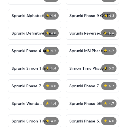
And Malediction
★
★
Sprunki Alphabet lore
Sprunki Phase 9 GGTP
4.6
4.3
Arabic Phase 3
★
★
Sprunki Definitive Phase
Sprunki Reversed Phase
4.6
4.4
9 New
3 Definitive
★
★
Sprunki Phase 4 Anti-
Sprunki MSI Phase 4
4.7
4.7
Shifted
★
★
Sprunki Simon Time
Simon Time Phase 2
4.4
5.0
Phase 2
★
★
Sprunki Phase 7
Sprunki Phase 7
4.8
4.7
Definitive (Fanmade)
★
★
Sprunki Wenda
Sprunki Phase 56
4.4
4.7
Treatment Phase 40
★
★
Sprunki Simon Time
Sprunki Phase 5
4.5
4.6
PHASE 3
Improve Version