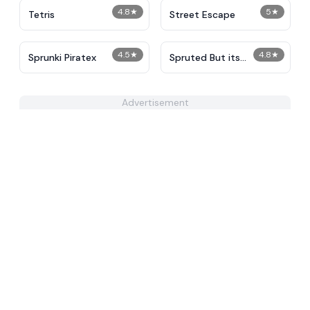
4.8
★
5
★
Tetris
Street Escape
4.5
★
4.8
★
Sprunki Piratex
Spruted But its
Sprunked
Advertisement