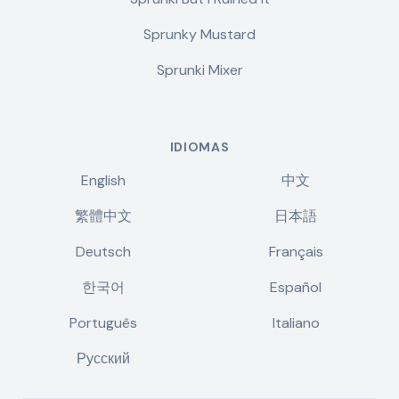
Sprunky Mustard
Sprunki Mixer
IDIOMAS
English
中文
繁體中文
日本語
Deutsch
Français
한국어
Español
Português
Italiano
Русский