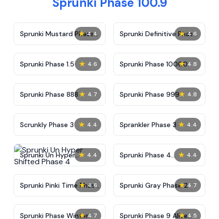
Sprunki Phase 100.9
★
★
Sprunki Mustard Phase
Sprunki Definitive Phase
4.4
4.6
2
7
★
★
Sprunki Phase 1.5
Sprunki Phase 10000
4.6
4.8
★
★
Sprunki Phase 888
Sprunki Phase 999
4.7
4.8
★
★
Scrunkly Phase 3
Sprankler Phase 3
4.4
4.4
★
★
Sprunki Un Hyper
Sprunki Phase 4
4.4
4.4
Shifted Phase 4
Alternate Edition
★
★
Sprunki Pinki Time Phase
Sprunki Gray Phase 2
4.6
4.7
3
★
★
Sprunki Phase Winter
Sprunki Phase 9 Alive
4.7
4.5