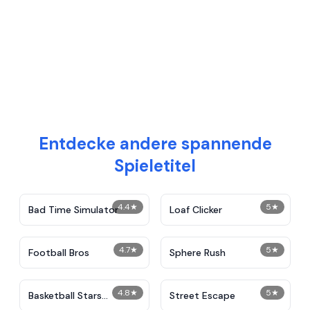
Entdecke andere spannende
Spieletitel
4.4
★
5
★
Bad Time Simulator
Loaf Clicker
4.7
★
5
★
Football Bros
Sphere Rush
4.8
★
5
★
Basketball Stars
Street Escape
Unblocked