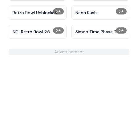
5
★
5
★
Retro Bowl Unblocked
Neon Rush
5
★
5
★
NFL Retro Bowl 25
Simon Time Phase 2
Advertisement