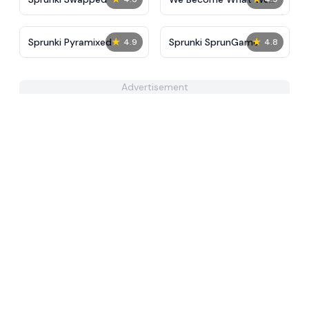
Behold
★
★
Sprunki Pyramixed
Sprunki SprunGame
4.9
4.8
Advertisement