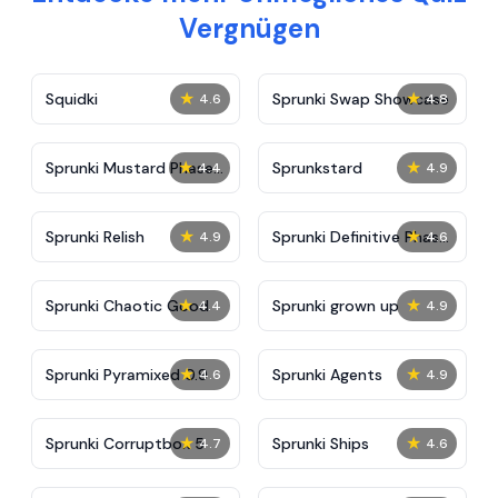
Vergnügen
★
★
Squidki
Sprunki Swap Showcase
4.6
4.8
★
★
Sprunki Mustard Phase
Sprunkstard
4.4
4.9
2
★
★
Sprunki Relish
Sprunki Definitive Phase
4.9
4.6
7
★
★
Sprunki Chaotic Good
Sprunki grown up
4.4
4.9
★
★
Sprunki Pyramixed 0.9
Sprunki Agents
4.6
4.9
★
★
Sprunki Corruptbox 5
Sprunki Ships
4.7
4.6