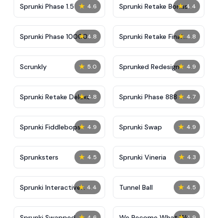
★
★
Sprunki Phase 1.5
Sprunki Retake Bonus
4.6
4.4
★
★
Sprunki Phase 10000
Sprunki Retake Final
4.8
4.8
Update
★
★
Scrunkly
Sprunked Redesign
5.0
4.9
★
★
Sprunki Retake Deluxe
Sprunki Phase 888
4.8
4.7
★
★
Sprunki Fiddlebops
Sprunki Swap
4.9
4.9
★
★
Sprunksters
Sprunki Vineria
4.5
4.3
★
★
Sprunki Interactive
Tunnel Ball
4.4
4.5
Tunner
★
★
Sprunki Swapped
We Become What We
4.6
4.9