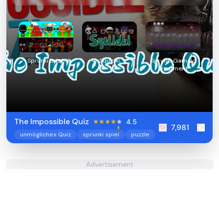
Sprunki Swap
Squidki
Sprunki Garnold
Treatment
The Impossible Quiz
4.5
7,981
unmögliches Quiz
sprunki spiel
puzzle
Advertisement