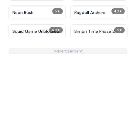
5
★
4.3
★
Neon Rush
Ragdoll Archers
4.8
★
5
★
Squid Game Unblocked
Simon Time Phase 2
Advertisement