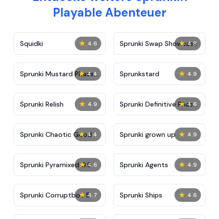
Playable Abenteuer
★
★
Squidki
Sprunki Swap Showcase
4.6
4.8
★
★
Sprunki Mustard Phase
Sprunkstard
4.4
4.9
2
★
★
Sprunki Relish
Sprunki Definitive Phase
4.9
4.6
7
★
★
Sprunki Chaotic Good
Sprunki grown up
4.4
4.9
★
★
Sprunki Pyramixed 0.9
Sprunki Agents
4.6
4.9
★
★
Sprunki Corruptbox 5
Sprunki Ships
4.7
4.6