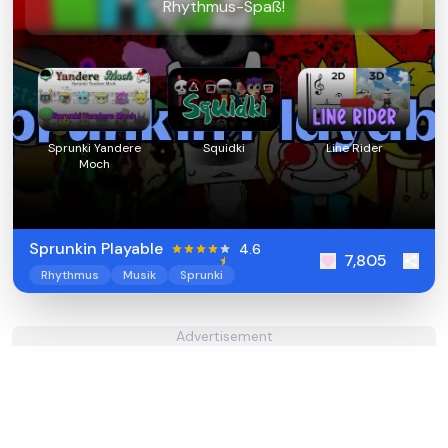
Rhythmus-Spaß!
Sprunki Yandere
Squidki
Line Rider
Moch
Sprunkin Playable
4.6
7,805
Rhythmus
Musik
Sprunki
Advertisement