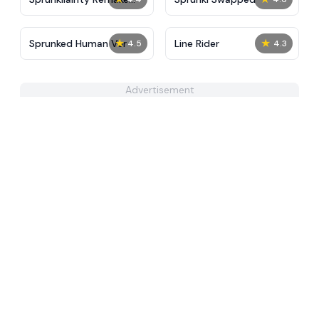
2.0
★
★
Sprunked Human Ver
Line Rider
4.5
4.3
Advertisement