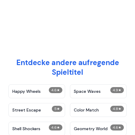
Entdecke andere aufregende
Spieltitel
4.6
★
4.9
★
Happy Wheels
Space Waves
5
★
4.8
★
Street Escape
Color Match
4.6
★
4.6
★
Shell Shockers
Geometry World