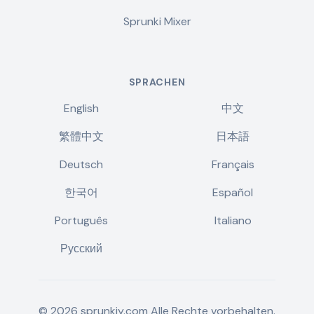
Sprunki Mixer
SPRACHEN
English
中文
繁體中文
日本語
Deutsch
Français
한국어
Español
Português
Italiano
Русский
©
2026
sprunkiy.com
Alle Rechte vorbehalten.