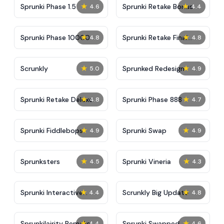
★
★
Sprunki Phase 1.5
Sprunki Retake Bonus
4.6
4.4
★
★
Sprunki Phase 10000
Sprunki Retake Final
4.8
4.8
Update
★
★
Scrunkly
Sprunked Redesign
5.0
4.9
★
★
Sprunki Retake Deluxe
Sprunki Phase 888
4.8
4.7
★
★
Sprunki Fiddlebops
Sprunki Swap
4.9
4.9
★
★
Sprunksters
Sprunki Vineria
4.5
4.3
★
★
Sprunki Interactive
Scrunkly Big Update
4.4
4.8
Tunner
★
★
Sprunkilairity Remake
Sprunki Swapped
4.4
4.6