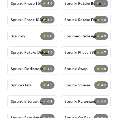
★
★
Sprunki Phase 1.5
Sprunki Retake Bonus
4.6
4.4
★
★
Sprunki Phase 10000
Sprunki Retake Final
4.8
4.8
Update
★
★
Scrunkly
Sprunked Redesign
5.0
4.9
★
★
Sprunki Retake Deluxe
Sprunki Phase 888
4.8
4.7
★
★
Sprunki Fiddlebops
Sprunki Swap
4.9
4.9
★
★
Sprunksters
Sprunki Vineria
4.5
4.3
★
★
Sprunki Interactive
Sprunki Pyramixed
4.4
4.9
Tunner
★
★
Sprunki Parodybox
Sprunki Oc Real
4.5
5.0