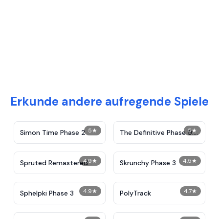
Erkunde andere aufregende Spiele
5
★
5
★
Simon Time Phase 2
The Definitive Phase 9:
Demolition
4.9
★
4.5
★
Spruted Remastered
Skrunchy Phase 3
Alternative Phase 2
4.9
★
4.7
★
Sphelpki Phase 3
PolyTrack