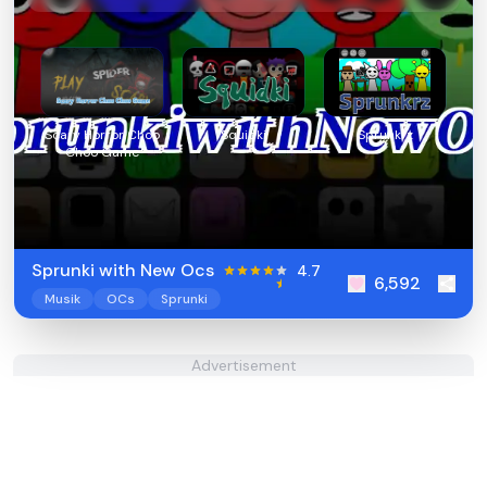
Scary Horror Choo
Squidki
Sprunkrz
Choo Game
Sprunki with New Ocs
4.7
6,592
Musik
OCs
Sprunki
Advertisement