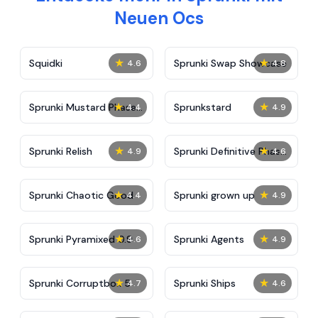
Neuen Ocs
★
★
Squidki
Sprunki Swap Showcase
4.6
4.8
★
★
Sprunki Mustard Phase
Sprunkstard
4.4
4.9
2
★
★
Sprunki Relish
Sprunki Definitive Phase
4.9
4.6
7
★
★
Sprunki Chaotic Good
Sprunki grown up
4.4
4.9
★
★
Sprunki Pyramixed 0.9
Sprunki Agents
4.6
4.9
★
★
Sprunki Corruptbox 5
Sprunki Ships
4.7
4.6