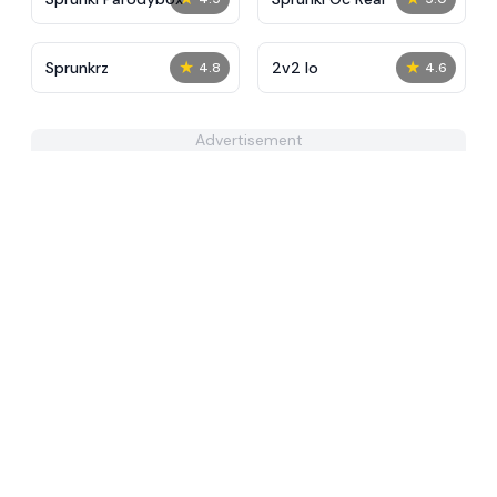
★
★
Sprunkrz
2v2 Io
4.8
4.6
Advertisement