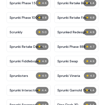
★
★
Sprunki Phase 1.5
Sprunki Retake Bonus
4.6
4.4
★
★
Sprunki Phase 10000
Sprunki Retake Final
4.8
4.8
Update
★
★
Scrunkly
Sprunked Redesign
5.0
4.9
★
★
Sprunki Retake Deluxe
Sprunki Phase 888
4.8
4.7
★
★
Sprunki Fiddlebops
Sprunki Swap
4.9
4.9
★
★
Sprunksters
Sprunki Vineria
4.5
4.3
★
★
Sprunki Interactive
Sprunki Garnold Time
4.4
4.4
Tunner
★
★
Sprunki Swapped
Dino Dash 3D
4.6
4.4