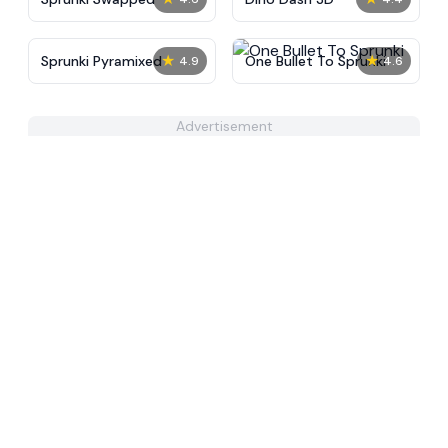
★
★
Sprunki Pyramixed
One Bullet To Sprunki
4.9
4.6
Advertisement