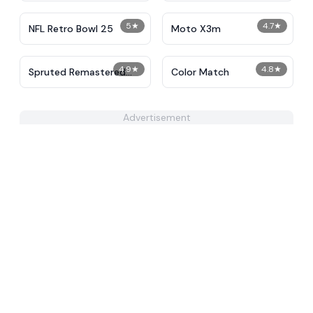
5
★
4.7
★
NFL Retro Bowl 25
Moto X3m
4.9
★
4.8
★
Spruted Remastered
Color Match
Alternative Phase 2
Advertisement