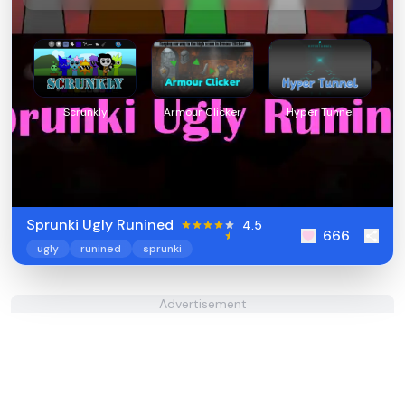
Scrunkly
Armour Clicker
Hyper Tunnel
Sprunki Ugly Runined
4.5
666
ugly
runined
sprunki
Advertisement