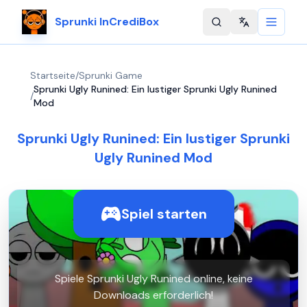
Sprunki InCrediBox
Change langu
Startseite
/
Sprunki Game
Sprunki Ugly Runined: Ein lustiger Sprunki Ugly Runined
/
Mod
Sprunki Ugly Runined: Ein lustiger Sprunki
Ugly Runined Mod
Spiel starten
Spiele Sprunki Ugly Runined online, keine
Downloads erforderlich!