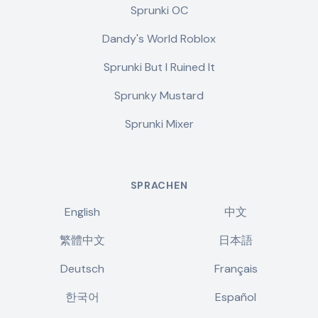
Sprunki OC
Dandy's World Roblox
Sprunki But I Ruined It
Sprunky Mustard
Sprunki Mixer
SPRACHEN
English
中文
繁體中文
日本語
Deutsch
Français
한국어
Español