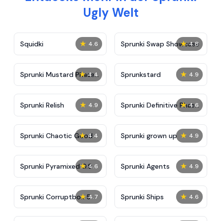
Ugly Welt
★
★
Squidki
Sprunki Swap Showcase
4.6
4.8
★
★
Sprunki Mustard Phase
Sprunkstard
4.4
4.9
2
★
★
Sprunki Relish
Sprunki Definitive Phase
4.9
4.6
7
★
★
Sprunki Chaotic Good
Sprunki grown up
4.4
4.9
★
★
Sprunki Pyramixed 0.9
Sprunki Agents
4.6
4.9
★
★
Sprunki Corruptbox 5
Sprunki Ships
4.7
4.6