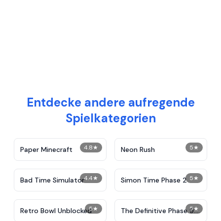
Entdecke andere aufregende
Spielkategorien
4.8
★
5
★
Paper Minecraft
Neon Rush
4.4
★
5
★
Bad Time Simulator
Simon Time Phase 2
5
★
5
★
Retro Bowl Unblocked
The Definitive Phase 9:
Demolition