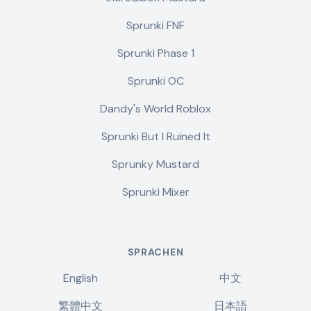
Sprunki FNF
Sprunki Phase 1
Sprunki OC
Dandy's World Roblox
Sprunki But I Ruined It
Sprunky Mustard
Sprunki Mixer
SPRACHEN
English
中文
繁體中文
日本語