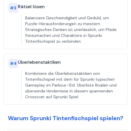
Rätsel lösen
#
3
Balanciere Geschwindigkeit und Geduld, um
Puzzle-Herausforderungen zu meistern.
Strategisches Denken ist unerlässlich, um Pfade
freizumachen und Charaktere in Sprunki
Tintenfischspiel zu verbinden.
Überlebenstaktiken
#
4
Kombiniere die Überlebenstaktiken von
Tintenfischspiel mit dem für Sprunki typischen
Gameplay im Parkour-Stil. Überliste Rivalen und
überwinde Hindernisse in diesem spannenden
Crossover auf Sprunki Spiel.
Warum Sprunki Tintenfischspiel spielen?