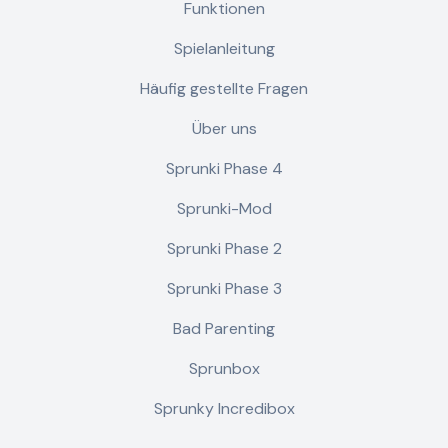
Funktionen
Spielanleitung
Häufig gestellte Fragen
Über uns
Sprunki Phase 4
Sprunki-Mod
Sprunki Phase 2
Sprunki Phase 3
Bad Parenting
Sprunbox
Sprunky Incredibox