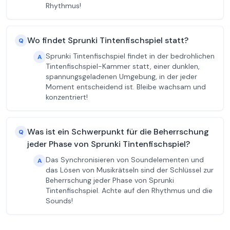
Rhythmus!
Wo findet Sprunki Tintenfischspiel statt?
Q
Sprunki Tintenfischspiel findet in der bedrohlichen
A
Tintenfischspiel-Kammer statt, einer dunklen,
spannungsgeladenen Umgebung, in der jeder
Moment entscheidend ist. Bleibe wachsam und
konzentriert!
Was ist ein Schwerpunkt für die Beherrschung
Q
jeder Phase von Sprunki Tintenfischspiel?
Das Synchronisieren von Soundelementen und
A
das Lösen von Musikrätseln sind der Schlüssel zur
Beherrschung jeder Phase von Sprunki
Tintenfischspiel. Achte auf den Rhythmus und die
Sounds!