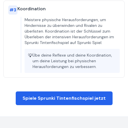
Koordination
#
3
Meistere physische Herausforderungen, um
Hindernisse zu überwinden und Rivalen zu
überlisten. Koordination ist der Schlüssel zum
Überleben der intensiven Herausforderungen im
Sprunki Tintenfischspiel auf Sprunki Spiel.
💡
Übe deine Reflexe und deine Koordination,
um deine Leistung bei physischen
Herausforderungen zu verbessern.
Spiele Sprunki Tintenfischspiel jetzt