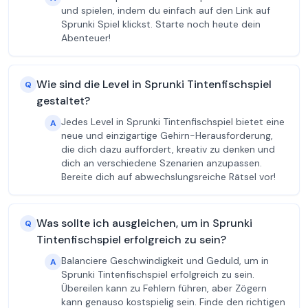
und spielen, indem du einfach auf den Link auf
Sprunki Spiel klickst. Starte noch heute dein
Abenteuer!
Wie sind die Level in Sprunki Tintenfischspiel
Q
gestaltet?
Jedes Level in Sprunki Tintenfischspiel bietet eine
A
neue und einzigartige Gehirn-Herausforderung,
die dich dazu auffordert, kreativ zu denken und
dich an verschiedene Szenarien anzupassen.
Bereite dich auf abwechslungsreiche Rätsel vor!
Was sollte ich ausgleichen, um in Sprunki
Q
Tintenfischspiel erfolgreich zu sein?
Balanciere Geschwindigkeit und Geduld, um in
A
Sprunki Tintenfischspiel erfolgreich zu sein.
Übereilen kann zu Fehlern führen, aber Zögern
kann genauso kostspielig sein. Finde den richtigen