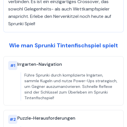
verbinden. Es ist ein einzigartiges Crossover, das
sowohl Gelegenheits- als auch Wettkampfspieler
anspricht. Erlebe den Nervenkitzel noch heute auf
Sprunki Spiel!
Wie man Sprunki Tintenfischspiel spielt
Irrgarten-Navigation
#
1
Führe Sprunki durch komplizierte Irrgärten,
sammle Kugeln und nutze Power-Ups strategisch,
um Gegner auszumanövrieren. Schnelle Reflexe
sind der Schlüssel zum Überleben im Sprunki
Tintenfischspiel!
Puzzle-Herausforderungen
#
2