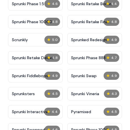
★
★
Sprunki Phase 1.5
Sprunki Retake Bonus
4.6
4.4
★
★
Sprunki Phase 10000
Sprunki Retake Final
4.8
4.8
Update
★
★
Scrunkly
Sprunked Redesign
5.0
4.9
★
★
Sprunki Retake Deluxe
Sprunki Phase 888
4.8
4.7
★
★
Sprunki Fiddlebops
Sprunki Swap
4.9
4.9
★
★
Sprunksters
Sprunki Vineria
4.5
4.3
★
★
Sprunki Interactive
Pyramixed
4.4
4.5
Tunner
★
★
Sprunki Swapped
Sprunki Phase 100.9
4.6
4.5