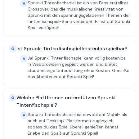
Sprunki Tintenfischspiel ist ein von Fans erstelltes
A
Crossover, das die musikalische Kreativität von
Sprunki mit den spannungsgeladenen Themen der
Tintenfischspiel-Serie verbindet. Es ist auf Sprunki
Spiel verfügbar!
Ist Sprunki Tintenfischspiel kostenlos spielbar?
Q
Ja! Sprunki Tintenfischspiel kann völlig kostenlos
A
in Webbrowsern gespielt werden und bietet
stundenlange Unterhaltung ohne Kosten. Genieße
das Abenteuer auf Sprunki Spiel!
Welche Plattformen unterstützen Sprunki
Q
Tintenfischspiel?
Sprunki Tintenfischspiel ist sowohl auf Mobil- als
A
auch auf Desktop-Plattformen zugänglich,
sodass du das Spiel überall genießen kannst.
Erlebe den Spaß auf Sprunki Spiel!