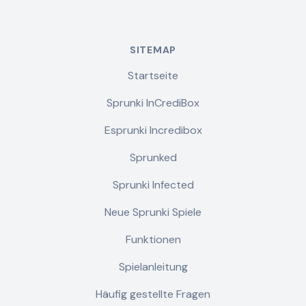
SITEMAP
Startseite
Sprunki InCrediBox
Esprunki Incredibox
Sprunked
Sprunki Infected
Neue Sprunki Spiele
Funktionen
Spielanleitung
Häufig gestellte Fragen