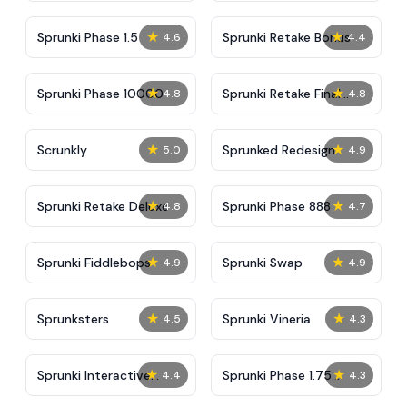
★
★
Sprunki Phase 1.5
Sprunki Retake Bonus
4.6
4.4
★
★
Sprunki Phase 10000
Sprunki Retake Final
4.8
4.8
Update
★
★
Scrunkly
Sprunked Redesign
5.0
4.9
★
★
Sprunki Retake Deluxe
Sprunki Phase 888
4.8
4.7
★
★
Sprunki Fiddlebops
Sprunki Swap
4.9
4.9
★
★
Sprunksters
Sprunki Vineria
4.5
4.3
★
★
Sprunki Interactive
Sprunki Phase 1.75
4.4
4.3
Tunner
Retake