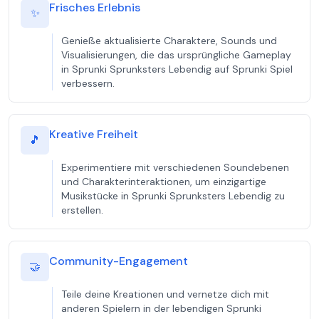
Frisches Erlebnis
✨
Genieße aktualisierte Charaktere, Sounds und
Visualisierungen, die das ursprüngliche Gameplay
in Sprunki Sprunksters Lebendig auf Sprunki Spiel
verbessern.
Kreative Freiheit
🎵
Experimentiere mit verschiedenen Soundebenen
und Charakterinteraktionen, um einzigartige
Musikstücke in Sprunki Sprunksters Lebendig zu
erstellen.
Community-Engagement
🤝
Teile deine Kreationen und vernetze dich mit
anderen Spielern in der lebendigen Sprunki