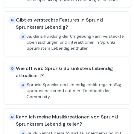
Gibt es versteckte Features in Sprunki
Q
Sprunksters Lebendig?
Ja, die Erkundung der Umgebung kann versteckte
A
Überraschungen und Interaktionen in Sprunki
Sprunksters Lebendig enthüllen.
Wie oft wird Sprunki Sprunksters Lebendig
Q
aktualisiert?
Sprunki Sprunksters Lebendig erhält regelmäßig
A
Updates basierend auf dem Feedback der
Community.
Kann ich meine Musikkreationen von Sprunki
Q
Sprunksters Lebendig teilen?
Ja, du kannst deine Musiktitel speichern und mit
A