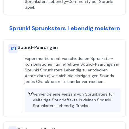
Sprunksters Lebendig-Community auf Sprunki
Spiel.
Sprunki Sprunksters Lebendig meistern
Sound-Paarungen
#
1
Experimentiere mit verschiedenen Sprunkster-
Kombinationen, um effektive Sound-Paarungen in
Sprunki Sprunksters Lebendig zu entdecken.
Achte darauf, wie sich die einzigartigen Sounds
jedes Charakters miteinander vermischen.
💡
Verwende eine Vielzahl von Sprunksters für
vielfältige Soundeffekte in deinen Sprunki
Sprunksters Lebendig-Tracks.