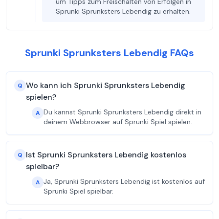
um Tipps zum Freischalten von Erfolgen in
Sprunki Sprunksters Lebendig zu erhalten.
Sprunki Sprunksters Lebendig FAQs
Wo kann ich Sprunki Sprunksters Lebendig
Q
spielen?
Du kannst Sprunki Sprunksters Lebendig direkt in
A
deinem Webbrowser auf Sprunki Spiel spielen.
Ist Sprunki Sprunksters Lebendig kostenlos
Q
spielbar?
Ja, Sprunki Sprunksters Lebendig ist kostenlos auf
A
Sprunki Spiel spielbar.