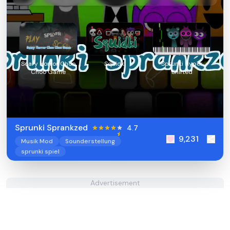
Scary Horror Choo
Squidki
Sprunki Hyper
Choo Game
Shifted
Sprunki Sprankzed
4.7
9,231
Musik Mod
Sounderstellung
sprunki spiel
Advertisement