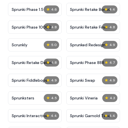
★
★
Sprunki Phase 1.5
Sprunki Retake Bonus
4.6
4.4
★
★
Sprunki Phase 10000
Sprunki Retake Final
4.8
4.8
Update
★
★
Scrunkly
Sprunked Redesign
5.0
4.9
★
★
Sprunki Retake Deluxe
Sprunki Phase 888
4.8
4.7
★
★
Sprunki Fiddlebops
Sprunki Swap
4.9
4.9
★
★
Sprunksters
Sprunki Vineria
4.5
4.3
★
★
Sprunki Interactive
Sprunki Garnold Time
4.4
4.4
Tunner