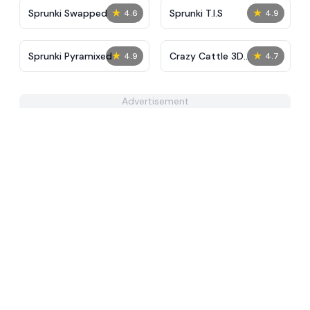
★
★
Sprunki Swapped
Sprunki T.I.S
4.6
4.9
★
★
Sprunki Pyramixed
Crazy Cattle 3D
4.9
4.7
Unblocked
Advertisement