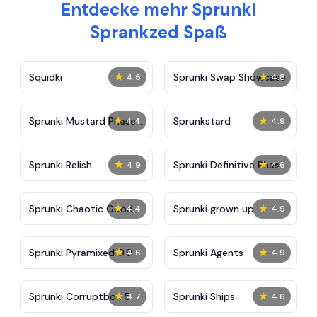
Entdecke mehr Sprunki
Sprankzed Spaß
★
★
Squidki
Sprunki Swap Showcase
4.6
4.8
★
★
Sprunki Mustard Phase
Sprunkstard
4.4
4.9
2
★
★
Sprunki Relish
Sprunki Definitive Phase
4.9
4.6
7
★
★
Sprunki Chaotic Good
Sprunki grown up
4.4
4.9
★
★
Sprunki Pyramixed 0.9
Sprunki Agents
4.6
4.9
★
★
Sprunki Corruptbox 5
Sprunki Ships
4.7
4.6