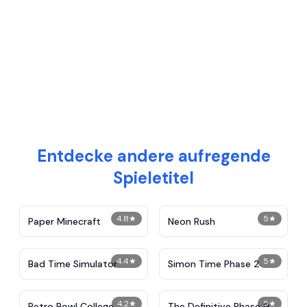
Entdecke andere aufregende
Spieletitel
4.8
★
5
★
Paper Minecraft
Neon Rush
4.4
★
5
★
Bad Time Simulator
Simon Time Phase 2
4.2
★
5
★
Retro Bowl College
The Definitive Phase 9: