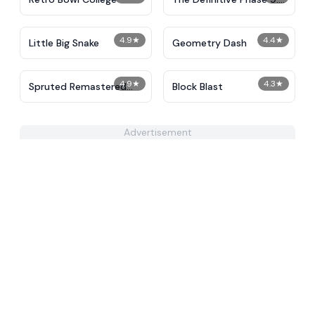
Demolition
4.9
★
4.4
★
Little Big Snake
Geometry Dash
4.9
★
4.3
★
Spruted Remastered
Block Blast
Alternative Phase 2
Advertisement