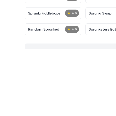
★
Sprunki Fiddlebops
Sprunki Swap
4.9
★
Random Sprunked
Sprunksters Bu
4.6
Freakin