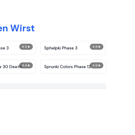
en Wirst
4.5
★
4.9
★
ase 3
Sphelpki Phase 3
4.4
★
4.9
★
e 30 Death
Sprunki Colors Phase 12