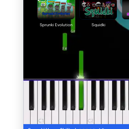
Sprunki Evolution
Squidki