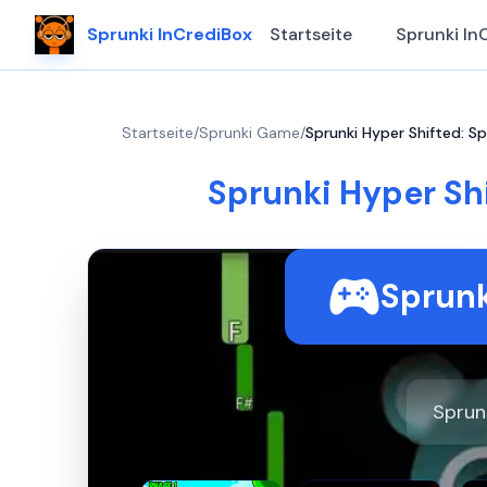
Sprunki InCrediBox
Startseite
Sprunki In
Startseite
/
Sprunki Game
/
Sprunki Hyper Shifted: Spr
Sprunki Hyper Shi
Sprunk
Sprun