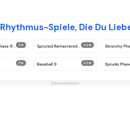
Rhythmus-Spiele, Die Du Lieb
5
★
4.9
★
hase 9:
Spruted Remastered
Skrunchy Ph
Alternative Phase 2
5
★
4.3
★
Baseball 9
Sprunki Phas
Advertisement