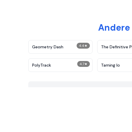
Andere 
4.4
★
Geometry Dash
The Definitive P
Demolition
4.7
★
PolyTrack
Taming Io