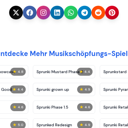
Entdecke Mehr Musikschöpfungs-Spiel
★
★
Showcase
Sprunki Mustard Phase 2
Sprunkstard
4.8
4.4
★
★
c Good
Sprunki grown up
Sprunki Pyra
4.4
4.9
★
★
Sprunki Phase 1.5
Sprunki Reta
4.6
4.6
★
★
Sprunked Redesign
Sprunki Reta
5.0
4.9