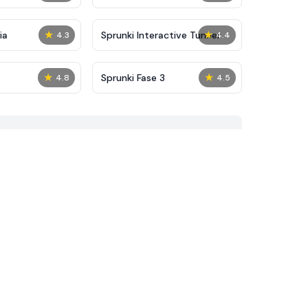
★
★
ia
Sprunki Interactive Tunner
4.3
4.4
★
★
Sprunki Fase 3
4.8
4.5