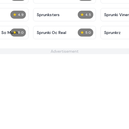
★
★
Sprunksters
Sprunki Viner
4.9
4.5
★
★
t So Much
Sprunki Oc Real
Sprunkrz
5.0
5.0
Advertisement