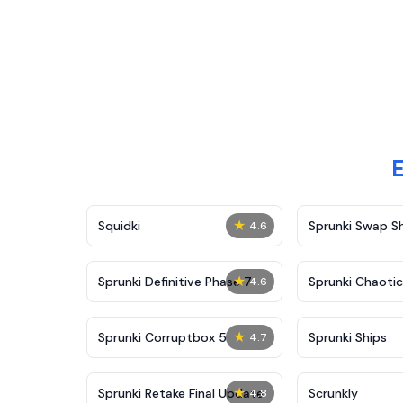
★
Squidki
Sprunki Swap 
4.6
★
Sprunki Definitive Phase 7
Sprunki Chaoti
4.6
★
Sprunki Corruptbox 5
Sprunki Ships
4.7
★
Sprunki Retake Final Update
Scrunkly
4.8