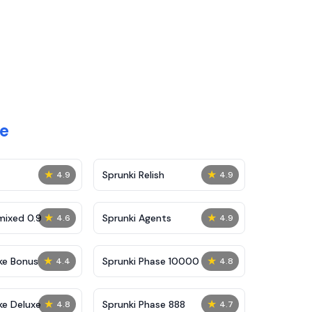
e
★
★
Sprunki Relish
4.9
4.9
★
★
mixed 0.9
Sprunki Agents
4.6
4.9
★
★
ke Bonus
Sprunki Phase 10000
4.4
4.8
★
★
ke Deluxe
Sprunki Phase 888
4.8
4.7