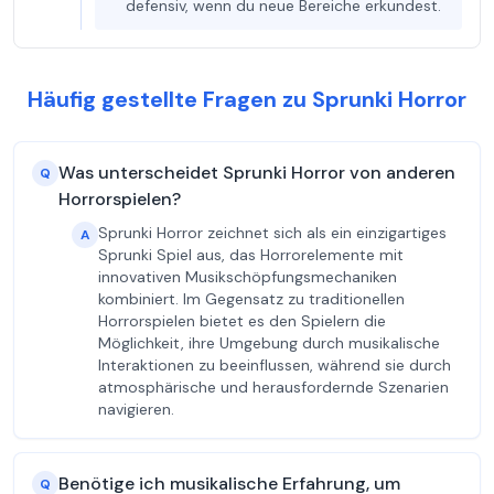
defensiv, wenn du neue Bereiche erkundest.
Häufig gestellte Fragen zu Sprunki Horror
Was unterscheidet Sprunki Horror von anderen
Q
Horrorspielen?
Sprunki Horror zeichnet sich als ein einzigartiges
A
Sprunki Spiel aus, das Horrorelemente mit
innovativen Musikschöpfungsmechaniken
kombiniert. Im Gegensatz zu traditionellen
Horrorspielen bietet es den Spielern die
Möglichkeit, ihre Umgebung durch musikalische
Interaktionen zu beeinflussen, während sie durch
atmosphärische und herausfordernde Szenarien
navigieren.
Benötige ich musikalische Erfahrung, um
Q