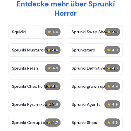
Entdecke mehr über Sprunki
Horror
★
★
Squidki
Sprunki Swap Showcase
4.6
4.8
★
★
Sprunki Mustard Phase
Sprunkstard
4.4
4.9
2
★
★
Sprunki Relish
Sprunki Definitive Phase
4.9
4.6
7
★
★
Sprunki Chaotic Good
Sprunki grown up
4.4
4.9
★
★
Sprunki Pyramixed 0.9
Sprunki Agents
4.6
4.9
★
★
Sprunki Corruptbox 5
Sprunki Ships
4.7
4.6