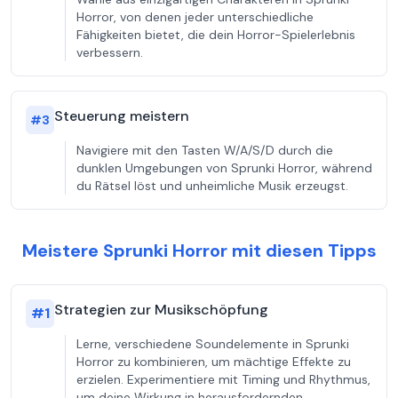
Horror, von denen jeder unterschiedliche
Fähigkeiten bietet, die dein Horror-Spielerlebnis
verbessern.
Steuerung meistern
#
3
Navigiere mit den Tasten W/A/S/D durch die
dunklen Umgebungen von Sprunki Horror, während
du Rätsel löst und unheimliche Musik erzeugst.
Meistere Sprunki Horror mit diesen Tipps
Strategien zur Musikschöpfung
#
1
Lerne, verschiedene Soundelemente in Sprunki
Horror zu kombinieren, um mächtige Effekte zu
erzielen. Experimentiere mit Timing und Rhythmus,
um deine Wirkung in herausfordernden