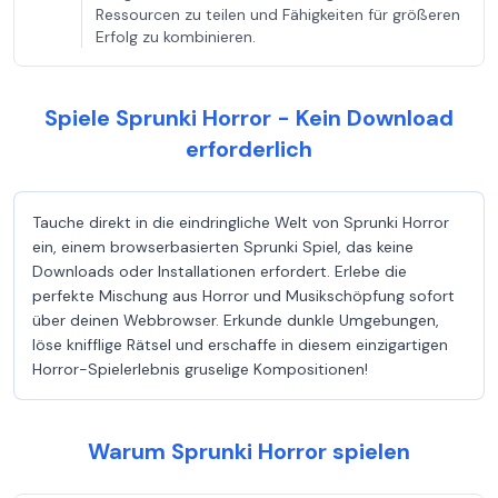
Ressourcen zu teilen und Fähigkeiten für größeren
Erfolg zu kombinieren.
Spiele Sprunki Horror - Kein Download
erforderlich
Tauche direkt in die eindringliche Welt von Sprunki Horror
ein, einem browserbasierten Sprunki Spiel, das keine
Downloads oder Installationen erfordert. Erlebe die
perfekte Mischung aus Horror und Musikschöpfung sofort
über deinen Webbrowser. Erkunde dunkle Umgebungen,
löse knifflige Rätsel und erschaffe in diesem einzigartigen
Horror-Spielerlebnis gruselige Kompositionen!
Warum Sprunki Horror spielen