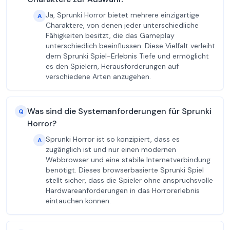
Ja, Sprunki Horror bietet mehrere einzigartige
A
Charaktere, von denen jeder unterschiedliche
Fähigkeiten besitzt, die das Gameplay
unterschiedlich beeinflussen. Diese Vielfalt verleiht
dem Sprunki Spiel-Erlebnis Tiefe und ermöglicht
es den Spielern, Herausforderungen auf
verschiedene Arten anzugehen.
Was sind die Systemanforderungen für Sprunki
Q
Horror?
Sprunki Horror ist so konzipiert, dass es
A
zugänglich ist und nur einen modernen
Webbrowser und eine stabile Internetverbindung
benötigt. Dieses browserbasierte Sprunki Spiel
stellt sicher, dass die Spieler ohne anspruchsvolle
Hardwareanforderungen in das Horrorerlebnis
eintauchen können.