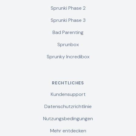
Sprunki Phase 2
Sprunki Phase 3
Bad Parenting
Sprunbox
Sprunky Incredibox
RECHTLICHES
Kundensupport
Datenschutzrichtlinie
Nutzungsbedingungen
Mehr entdecken