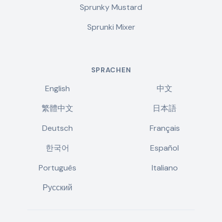
Sprunky Mustard
Sprunki Mixer
SPRACHEN
English
中文
繁體中文
日本語
Deutsch
Français
한국어
Español
Português
Italiano
Русский