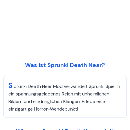
Was ist Sprunki Death Near?
S
prunki Death Near Mod verwandelt Sprunki Spiel in
ein spannungsgeladenes Reich mit unheimlichen
Bildern und eindringlichen Klängen. Erlebe eine
einzigartige Horror-Wendepunkt!