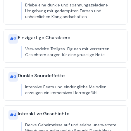
Erlebe eine dunkle und spannungsgeladene
Umgebung mit gedämpften Farben und
unheimlichen Klanglandschaften.
Einzigartige Charaktere
#
2
Verwandelte Trollges-Figuren mit verzerrten
Gesichtern sorgen für eine gruselige Note.
Dunkle Soundeffekte
#
3
Intensive Beats und eindringliche Melodien
erzeugen ein immersives Horrorgefühl.
Interaktive Geschichte
#
4
Decke Geheimnisse auf und erlebe unerwartete
Wendungen, während du Sprunki Death Near