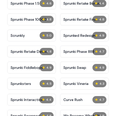
★
★
Sprunki Phase 1.5
Sprunki Retake Bonus
4.6
4.4
★
★
Sprunki Phase 10000
Sprunki Retake Final
4.8
4.8
Update
★
★
Scrunkly
Sprunked Redesign
5.0
4.9
★
★
Sprunki Retake Deluxe
Sprunki Phase 888
4.8
4.7
★
★
Sprunki Fiddlebops
Sprunki Swap
4.9
4.9
★
★
Sprunksters
Sprunki Vineria
4.5
4.3
★
★
Sprunki Interactive
Curve Rush
4.4
4.7
Tunner
★
★
Sprunki Swapped
We Become What We
4.6
4.9