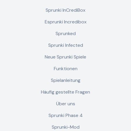
Sprunki InCrediBox
Esprunki Incredibox
Sprunked
Sprunki Infected
Neue Sprunki Spiele
Funktionen
Spielanleitung
Häufig gestellte Fragen
Über uns
Sprunki Phase 4
Sprunki-Mod