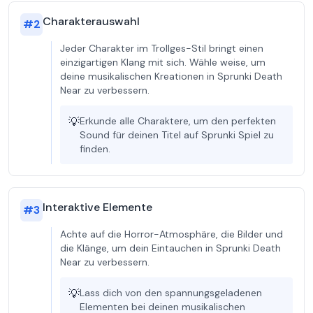
Charakterauswahl
#
2
Jeder Charakter im Trollges-Stil bringt einen
einzigartigen Klang mit sich. Wähle weise, um
deine musikalischen Kreationen in Sprunki Death
Near zu verbessern.
💡
Erkunde alle Charaktere, um den perfekten
Sound für deinen Titel auf Sprunki Spiel zu
finden.
Interaktive Elemente
#
3
Achte auf die Horror-Atmosphäre, die Bilder und
die Klänge, um dein Eintauchen in Sprunki Death
Near zu verbessern.
💡
Lass dich von den spannungsgeladenen
Elementen bei deinen musikalischen