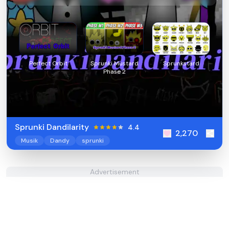
Perfect Orbit
Sprunki Mustard
Sprunkstard
Phase 2
Sprunki Dandilarity
4.4
2,270
Musik
Dandy
sprunki
Advertisement