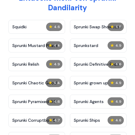
Dandilarity
★
★
Squidki
Sprunki Swap Showcase
4.6
4.8
★
★
Sprunki Mustard Phase
Sprunkstard
4.4
4.9
2
★
★
Sprunki Relish
Sprunki Definitive Phase
4.9
4.6
7
★
★
Sprunki Chaotic Good
Sprunki grown up
4.4
4.9
★
★
Sprunki Pyramixed 0.9
Sprunki Agents
4.6
4.9
★
★
Sprunki Corruptbox 5
Sprunki Ships
4.7
4.6