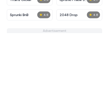
Definitive
★
★
Sprunki BnB
2048 Drop
4.6
4.8
Advertisement