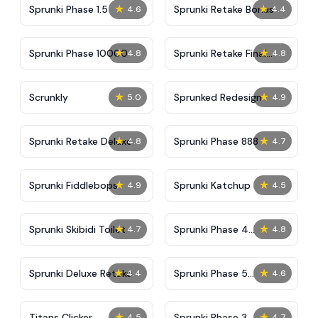
★
★
Sprunki Phase 1.5
Sprunki Retake Bonus
4.6
4.4
★
★
Sprunki Phase 10000
Sprunki Retake Final
4.8
4.8
Update
★
★
Scrunkly
Sprunked Redesign
5.0
4.9
★
★
Sprunki Retake Deluxe
Sprunki Phase 888
4.8
4.7
★
★
Sprunki Fiddlebops
Sprunki Katchup
4.9
4.5
★
★
Sprunki Skibidi Toilet
Sprunki Phase 4
4.7
4.8
Definitive
★
★
Sprunki Deluxe Retake
Sprunki Phase 5
4.4
4.6
Improve Version
★
★
Titans Clicker
Sprunki Phase 3
4.5
4.7