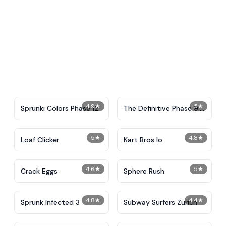
4.9
★
5
★
Sprunki Colors Phase 12
The Definitive Phase 9:
Demolition
5
★
4.8
★
Loaf Clicker
Kart Bros Io
4.6
★
5
★
Crack Eggs
Sphere Rush
4.8
★
4.4
★
Sprunk Infected 3
Subway Surfers Zurich