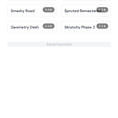
4.9
★
4.9
★
Smashy Road
Spruted Remastered
Alternative Phase 2
4.4
★
4.5
★
Geometry Dash
Skrunchy Phase 3
Advertisement