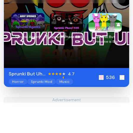
Sprunki Agents
Sprunki Phase 888
Sprunki But
Everyone is Big
Sprunki But Uh…
4.7
536
Horror
Sprunki Mod
Music
Advertisement