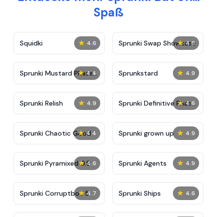
Spaß
★
★
Squidki
Sprunki Swap Showcase
4.6
4.8
★
★
Sprunki Mustard Phase
Sprunkstard
4.4
4.9
2
★
★
Sprunki Relish
Sprunki Definitive Phase
4.9
4.6
7
★
★
Sprunki Chaotic Good
Sprunki grown up
4.4
4.9
★
★
Sprunki Pyramixed 0.9
Sprunki Agents
4.6
4.9
★
★
Sprunki Corruptbox 5
Sprunki Ships
4.7
4.6