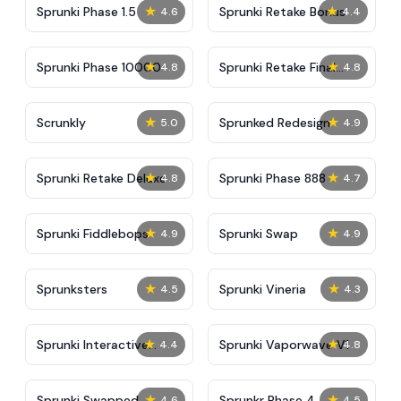
★
★
Sprunki Phase 1.5
Sprunki Retake Bonus
4.6
4.4
★
★
Sprunki Phase 10000
Sprunki Retake Final
4.8
4.8
Update
★
★
Scrunkly
Sprunked Redesign
5.0
4.9
★
★
Sprunki Retake Deluxe
Sprunki Phase 888
4.8
4.7
★
★
Sprunki Fiddlebops
Sprunki Swap
4.9
4.9
★
★
Sprunksters
Sprunki Vineria
4.5
4.3
★
★
Sprunki Interactive
Sprunki Vaporwave V1
4.4
4.8
Tunner
★
★
Sprunki Swapped
Sprunkr Phase 4
4.6
4.5