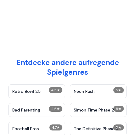
Entdecke andere aufregende
Spielgenres
4.5
★
5
★
Retro Bowl 25
Neon Rush
4.6
★
5
★
Bad Parenting
Simon Time Phase 2
4.7
★
5
★
Football Bros
The Definitive Phase 9:
Demolition