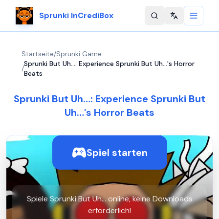
Sprunki InCrediBox
Change langu
Startseite
/
Sprunki Game
Sprunki But Uh…: Experience Sprunki But Uh…'s Horror
/
Beats
Sprunki But Uh…: Experience Sprunki But
Uh…'s Horror Beats
Spiel starten
Spiele Sprunki But Uh… online, keine Downloads
erforderlich!