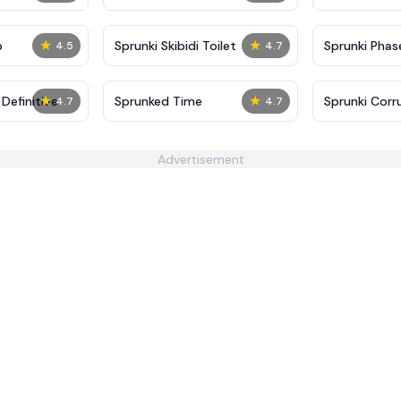
★
★
p
Sprunki Skibidi Toilet
Sprunki Phase
4.5
4.7
★
★
Definitive
Sprunked Time
Sprunki Corr
4.7
4.7
Advertisement