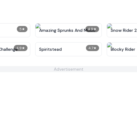
5
★
4.9
★
Amazing Sprunks And Music
Snow Rider 2
4.9
★
4.7
★
Challenge
Spiritstead
Blocky Rider
Advertisement