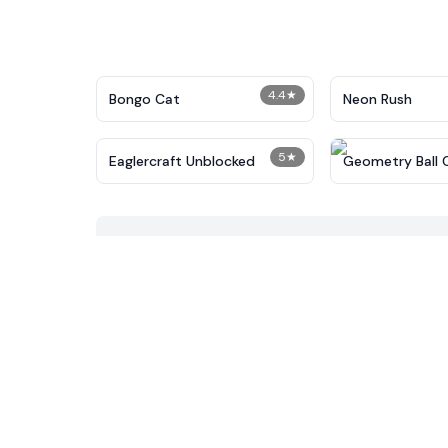
4.4
★
Bongo Cat
Neon Rush
5
★
Eaglercraft Unblocked
Geometry Ball 