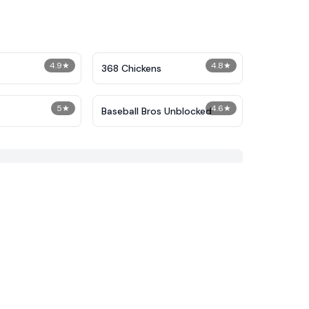
4.9
★
4.8
★
368 Chickens
5
★
4.6
★
Baseball Bros Unblocked