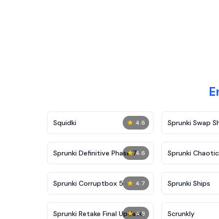
E
★
Squidki
Sprunki Swap 
4.6
★
Sprunki Definitive Phase 7
Sprunki Chaoti
4.6
★
Sprunki Corruptbox 5
Sprunki Ships
4.7
★
Sprunki Retake Final Update
Scrunkly
4.8