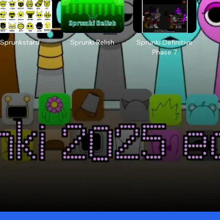
Sprunkstard
Sprunki Relish
Sprunki Definitive
Phase 7