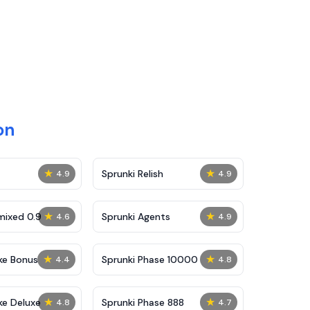
on
★
★
Sprunki Relish
4.9
4.9
★
★
mixed 0.9
Sprunki Agents
4.6
4.9
★
★
ke Bonus
Sprunki Phase 10000
4.4
4.8
★
★
ke Deluxe
Sprunki Phase 888
4.8
4.7