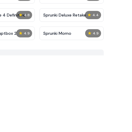
★
★
 4 Definitive
Sprunki Deluxe Retake
4.8
4.4
★
★
uptbox 2
Sprunki Momo
4.9
4.9