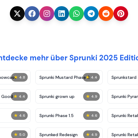
ntdecke mehr über Sprunki 2025 Editi
★
★
Showcase
Sprunki Mustard Phase 2
Sprunkstard
4.8
4.4
★
★
c Good
Sprunki grown up
Sprunki Pyra
4.4
4.9
★
★
Sprunki Phase 1.5
Sprunki Reta
4.6
4.6
★
★
Sprunked Redesign
Sprunki Reta
5.0
4.9