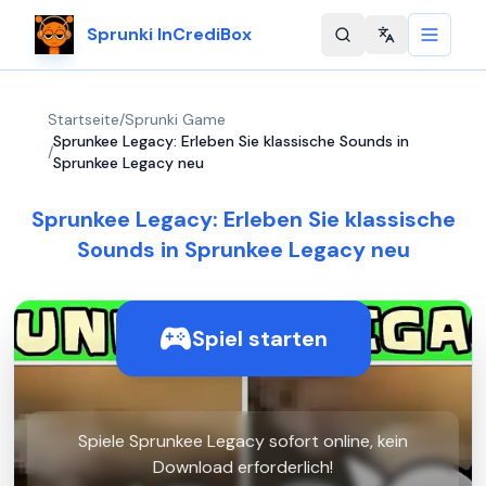
Sprunki InCrediBox
Change langu
Startseite
/
Sprunki Game
Sprunkee Legacy: Erleben Sie klassische Sounds in
/
Sprunkee Legacy neu
Sprunkee Legacy: Erleben Sie klassische
Sounds in Sprunkee Legacy neu
Spiel starten
Spiele Sprunkee Legacy sofort online, kein
Download erforderlich!