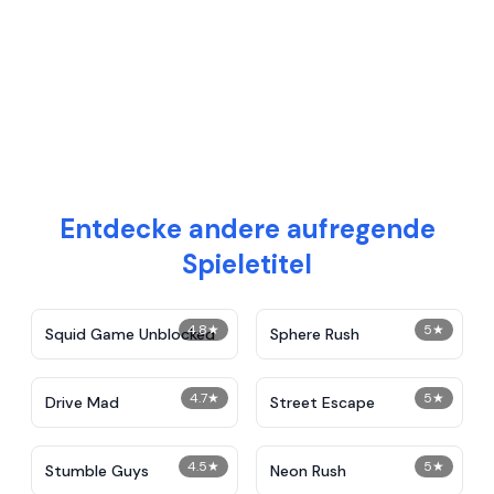
Entdecke andere aufregende
Spieletitel
4.8
★
5
★
Squid Game Unblocked
Sphere Rush
4.7
★
5
★
Drive Mad
Street Escape
4.5
★
5
★
Stumble Guys
Neon Rush