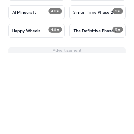
4.6
★
5
★
AI Minecraft
Simon Time Phase 2
4.6
★
5
★
Happy Wheels
The Definitive Phase 9:
Demolition
Advertisement