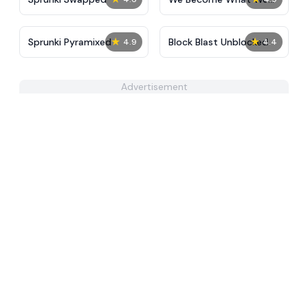
Behold
★
★
Sprunki Pyramixed
Block Blast Unblocked
4.9
4.4
Advertisement