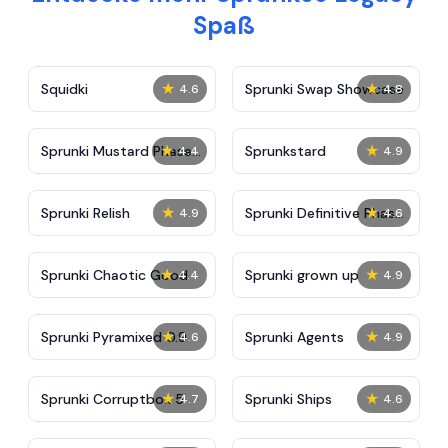
Spaß
★
★
Squidki
Sprunki Swap Showcase
4.6
4.8
★
★
Sprunki Mustard Phase
Sprunkstard
4.4
4.9
2
★
★
Sprunki Relish
Sprunki Definitive Phase
4.9
4.6
7
★
★
Sprunki Chaotic Good
Sprunki grown up
4.4
4.9
★
★
Sprunki Pyramixed 0.9
Sprunki Agents
4.6
4.9
★
★
Sprunki Corruptbox 5
Sprunki Ships
4.7
4.6