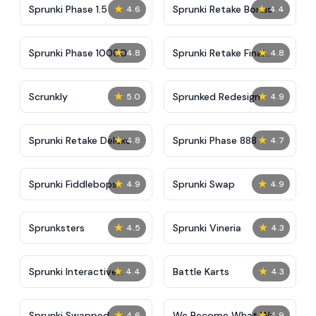
★
★
Sprunki Phase 1.5
Sprunki Retake Bonus
4.6
4.4
★
★
Sprunki Phase 10000
Sprunki Retake Final
4.8
4.8
Update
★
★
Scrunkly
Sprunked Redesign
5.0
4.9
★
★
Sprunki Retake Deluxe
Sprunki Phase 888
4.8
4.7
★
★
Sprunki Fiddlebops
Sprunki Swap
4.9
4.9
★
★
Sprunksters
Sprunki Vineria
4.5
4.3
★
★
Sprunki Interactive
Battle Karts
4.4
4.3
Tunner
★
★
Sprunki Swapped
We Become What We
4.6
4.9