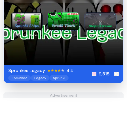
Sprunki Ships
Sprunki Vineria
Slope Xtreme
Sprunkee Legacy
4.4
9,515
Sprunkee
Legacy
Sprunki
Advertisement