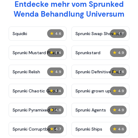
Entdecke mehr vom Sprunked
Wenda Behandlung Universum
★
★
Squidki
Sprunki Swap Showcase
4.6
4.8
★
★
Sprunki Mustard Phase
Sprunkstard
4.4
4.9
2
★
★
Sprunki Relish
Sprunki Definitive Phase
4.9
4.6
7
★
★
Sprunki Chaotic Good
Sprunki grown up
4.4
4.9
★
★
Sprunki Pyramixed 0.9
Sprunki Agents
4.6
4.9
★
★
Sprunki Corruptbox 5
Sprunki Ships
4.7
4.6