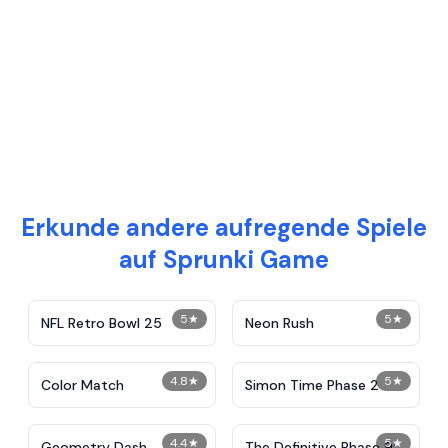
Erkunde andere aufregende Spiele
auf Sprunki Game
5
★
5
★
NFL Retro Bowl 25
Neon Rush
4.8
★
5
★
Color Match
Simon Time Phase 2
4.4
★
5
★
Geometry Dash
The Definitive Phase 9: