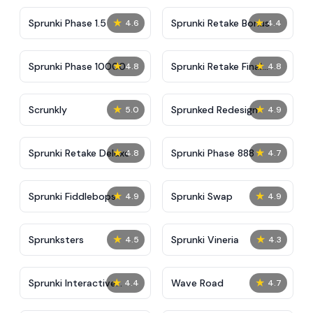
★
★
Sprunki Phase 1.5
Sprunki Retake Bonus
4.6
4.4
★
★
Sprunki Phase 10000
Sprunki Retake Final
4.8
4.8
Update
★
★
Scrunkly
Sprunked Redesign
5.0
4.9
★
★
Sprunki Retake Deluxe
Sprunki Phase 888
4.8
4.7
★
★
Sprunki Fiddlebops
Sprunki Swap
4.9
4.9
★
★
Sprunksters
Sprunki Vineria
4.5
4.3
★
★
Sprunki Interactive
Wave Road
4.4
4.7
Tunner