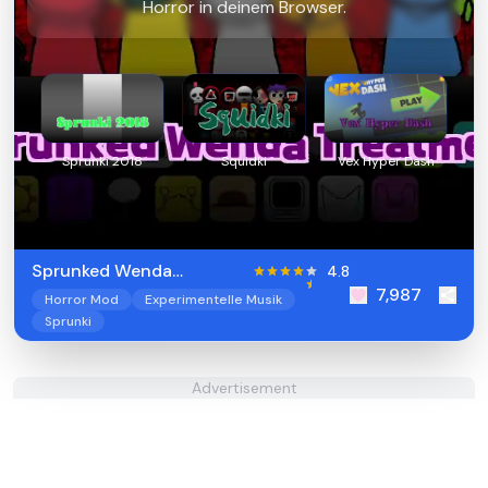
Horror in deinem Browser.
Sprunki 2018
Squidki
Vex Hyper Dash
Sprunked Wenda
4.8
7,987
Treatment
Horror Mod
Experimentelle Musik
Sprunki
Advertisement