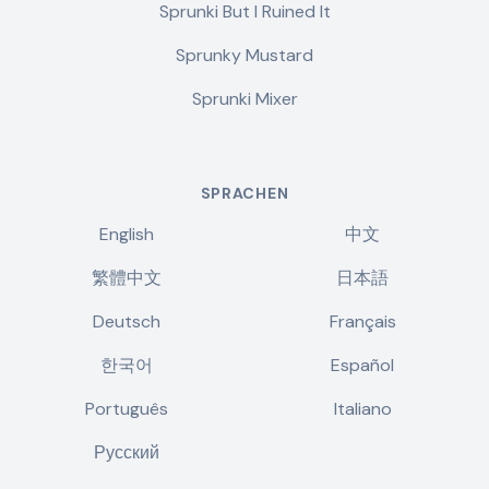
Sprunki But I Ruined It
Sprunky Mustard
Sprunki Mixer
SPRACHEN
English
中文
繁體中文
日本語
Deutsch
Français
한국어
Español
Português
Italiano
Русский