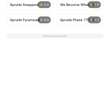
★
★
Sprunki Swapped
We Become What We
4.6
4.9
Behold
★
★
Sprunki Pyramixed
Sprunki Phase 777 XD
4.9
4.7
Advertisement