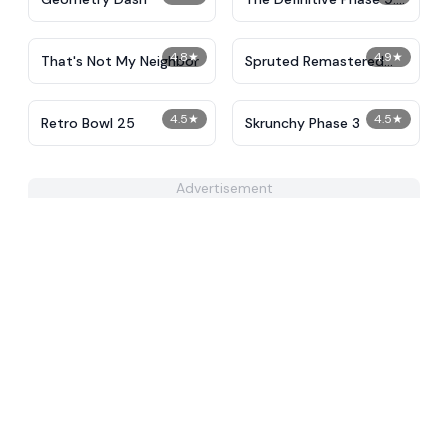
Demolition
4.8
★
4.9
★
That's Not My Neighbor
Spruted Remastered
Alternative Phase 2
4.5
★
4.5
★
Retro Bowl 25
Skrunchy Phase 3
Advertisement