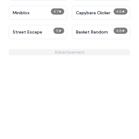
4.7
★
4.9
★
Miniblox
Capybara Clicker
5
★
4.8
★
Street Escape
Basket Random
Advertisement