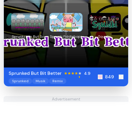
Sprunksters But So
Sprunki Fiddlebops
Squidki
Much Freakin
Sprunked But Bit Better
4.9
849
Sprunked
Musik
Remix
Advertisement