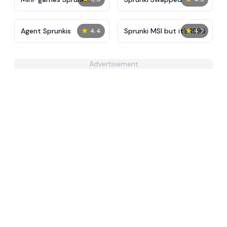
Sounds & Relaxation
★
★
Agent Sprunkis
Sprunki MSI but it’s 1996
4.4
4.7
Advertisement