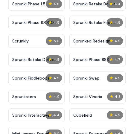
★
★
Sprunki Phase 1.5
Sprunki Retake Bonus
4.6
4.4
★
★
Sprunki Phase 10000
Sprunki Retake Final
4.8
4.8
Update
★
★
Scrunkly
Sprunked Redesign
5.0
4.9
★
★
Sprunki Retake Deluxe
Sprunki Phase 888
4.8
4.7
★
★
Sprunki Fiddlebops
Sprunki Swap
4.9
4.9
★
★
Sprunksters
Sprunki Vineria
4.5
4.3
★
★
Sprunki Interactive
Cubefield
4.4
4.9
Tunner
★
★
Mini-games Sprunki:
Sprunki Swapped
5.0
4.6