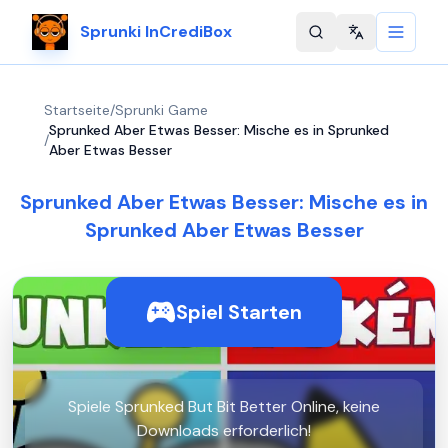
Sprunki InCrediBox
Change langu
Startseite
/
Sprunki Game
Sprunked Aber Etwas Besser: Mische es in Sprunked
/
Aber Etwas Besser
Sprunked Aber Etwas Besser: Mische es in
Sprunked Aber Etwas Besser
Spiel Starten
Spiele Sprunked But Bit Better Online, keine
Downloads erforderlich!