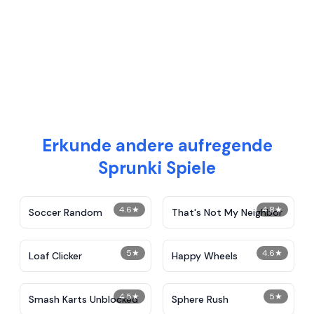
Erkunde andere aufregende
Sprunki Spiele
4.6
★
4.8
★
Soccer Random
That's Not My Neighbor
5
★
4.6
★
Loaf Clicker
Happy Wheels
4.5
★
5
★
Smash Karts Unblocked
Sphere Rush