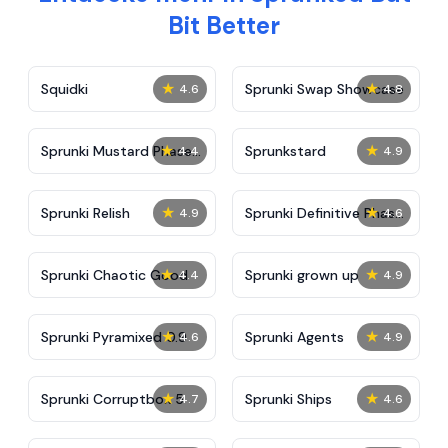
Bit Better
★
★
Squidki
Sprunki Swap Showcase
4.6
4.8
★
★
Sprunki Mustard Phase
Sprunkstard
4.4
4.9
2
★
★
Sprunki Relish
Sprunki Definitive Phase
4.9
4.6
7
★
★
Sprunki Chaotic Good
Sprunki grown up
4.4
4.9
★
★
Sprunki Pyramixed 0.9
Sprunki Agents
4.6
4.9
★
★
Sprunki Corruptbox 5
Sprunki Ships
4.7
4.6