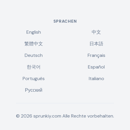
SPRACHEN
English
中文
繁體中文
日本語
Deutsch
Français
한국어
Español
Português
Italiano
Русский
©
2026
sprunkiy.com
Alle Rechte vorbehalten.