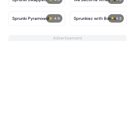
Behold
★
★
Sprunki Pyramixed
Sprunkiez with Bonus
4.9
4.3
Characters
Advertisement