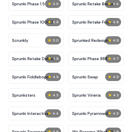
★
★
Sprunki Phase 1.5
Sprunki Retake Bonus
4.6
4.4
★
★
Sprunki Phase 10000
Sprunki Retake Final
4.8
4.8
Update
★
★
Scrunkly
Sprunked Redesign
5.0
4.9
★
★
Sprunki Retake Deluxe
Sprunki Phase 888
4.8
4.7
★
★
Sprunki Fiddlebops
Sprunki Swap
4.9
4.9
★
★
Sprunksters
Sprunki Vineria
4.5
4.3
★
★
Sprunki Interactive
Sprunki Pyramixed
4.4
4.5
Tunner
Parasite
★
★
Sprunki Swapped
We Become What We
4.6
4.9