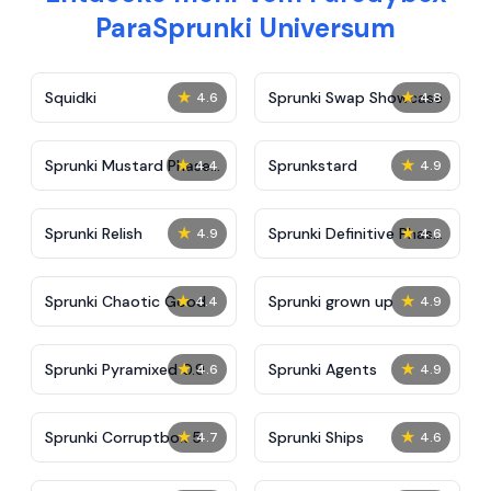
ParaSprunki Universum
★
★
Squidki
Sprunki Swap Showcase
4.6
4.8
★
★
Sprunki Mustard Phase
Sprunkstard
4.4
4.9
2
★
★
Sprunki Relish
Sprunki Definitive Phase
4.9
4.6
7
★
★
Sprunki Chaotic Good
Sprunki grown up
4.4
4.9
★
★
Sprunki Pyramixed 0.9
Sprunki Agents
4.6
4.9
★
★
Sprunki Corruptbox 5
Sprunki Ships
4.7
4.6