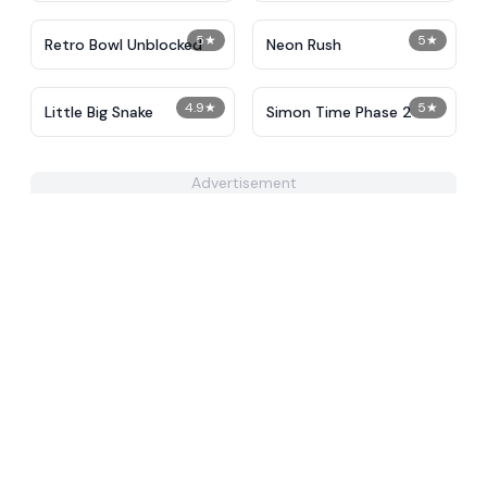
5
★
5
★
Retro Bowl Unblocked
Neon Rush
4.9
★
5
★
Little Big Snake
Simon Time Phase 2
Advertisement