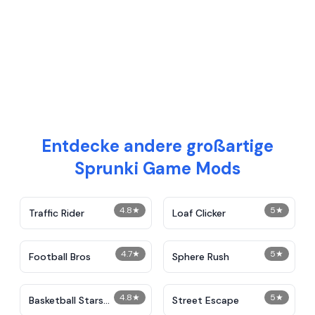
Entdecke andere großartige
Sprunki Game Mods
4.8
★
5
★
Traffic Rider
Loaf Clicker
4.7
★
5
★
Football Bros
Sphere Rush
4.8
★
5
★
Basketball Stars
Street Escape
Unblocked