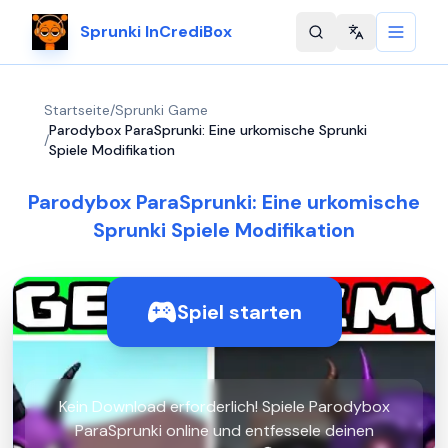
Sprunki InCrediBox
Change langu
Startseite
/
Sprunki Game
Parodybox ParaSprunki: Eine urkomische Sprunki
/
Spiele Modifikation
Parodybox ParaSprunki: Eine urkomische
Sprunki Spiele Modifikation
Spiel starten
Kein Download erforderlich! Spiele Parodybox
ParaSprunki online und entfessele deinen