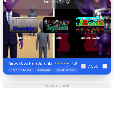
inneren DJ. 🎧
Blendrix
Squidki
Sprunki Swap
Parodybox ParaSprunki
4.8
7,055
Parodie Mixer
Komödie
Sprunki Mod
Advertisement