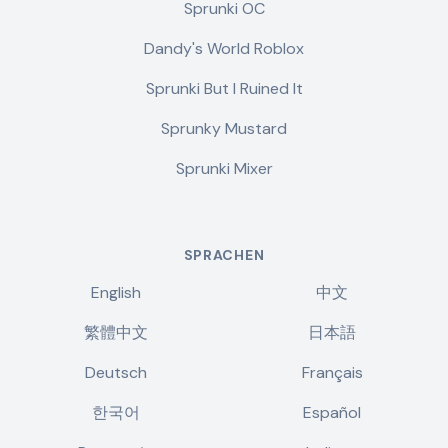
Sprunki OC
Dandy's World Roblox
Sprunki But I Ruined It
Sprunky Mustard
Sprunki Mixer
SPRACHEN
English
中文
繁體中文
日本語
Deutsch
Français
한국어
Español