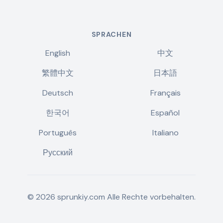
SPRACHEN
English
中文
繁體中文
日本語
Deutsch
Français
한국어
Español
Português
Italiano
Русский
©
2026
sprunkiy.com
Alle Rechte vorbehalten.