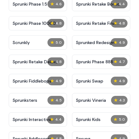
★
★
Sprunki Phase 1.5
Sprunki Retake Bonus
4.6
4.4
★
★
Sprunki Phase 10000
Sprunki Retake Final
4.8
4.8
Update
★
★
Scrunkly
Sprunked Redesign
5.0
4.9
★
★
Sprunki Retake Deluxe
Sprunki Phase 888
4.8
4.7
★
★
Sprunki Fiddlebops
Sprunki Swap
4.9
4.9
★
★
Sprunksters
Sprunki Vineria
4.5
4.3
★
★
Sprunki Interactive
Sprunki Kids
4.4
5.0
Tunner
★
★
Sprunki fiddlecopys
Sprung
4.8
4.9