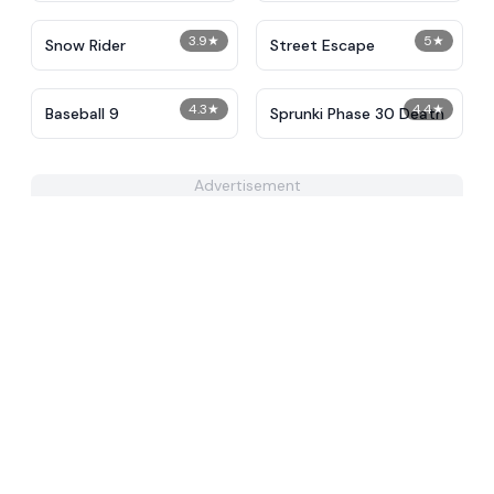
3.9
★
5
★
Snow Rider
Street Escape
4.3
★
4.4
★
Baseball 9
Sprunki Phase 30 Death
Advertisement