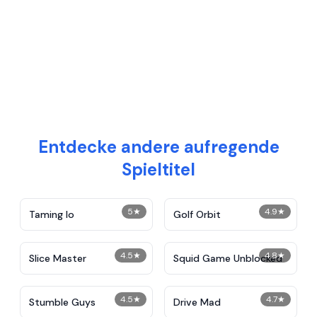
Entdecke andere aufregende
Spieltitel
5
★
4.9
★
Taming Io
Golf Orbit
4.5
★
4.8
★
Slice Master
Squid Game Unblocked
4.5
★
4.7
★
Stumble Guys
Drive Mad