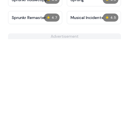
★
★
Sprunkr Remaster
Musical Incidents
4.7
4.5
Advertisement