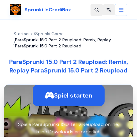
Sprunki InCrediBox
Change langu
Startseite
/
Sprunki Game
ParaSprunki 15.0 Part 2 Reupload: Remix, Replay
/
ParaSprunki 15.0 Part 2 Reupload
ParaSprunki 15.0 Part 2 Reupload: Remix,
Replay ParaSprunki 15.0 Part 2 Reupload
Spiel starten
Spiele ParaSprunki 15.0 Teil 2 Reupload online,
keine Downloads erforderlich!