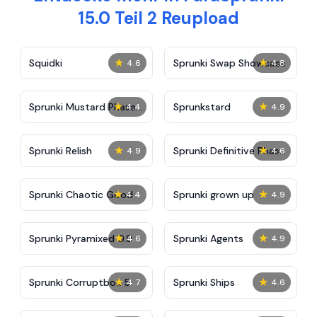
15.0 Teil 2 Reupload
★
★
Squidki
Sprunki Swap Showcase
4.6
4.8
★
★
Sprunki Mustard Phase
Sprunkstard
4.4
4.9
2
★
★
Sprunki Relish
Sprunki Definitive Phase
4.9
4.6
7
★
★
Sprunki Chaotic Good
Sprunki grown up
4.4
4.9
★
★
Sprunki Pyramixed 0.9
Sprunki Agents
4.6
4.9
★
★
Sprunki Corruptbox 5
Sprunki Ships
4.7
4.6