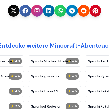
Entdecke weitere Minecraft-Abenteue
★
★
Showcase
Sprunki Mustard Phase 2
Sprunkstard
4.8
4.4
★
★
c Good
Sprunki grown up
Sprunki Pyra
4.4
4.9
★
★
Sprunki Phase 1.5
Sprunki Reta
4.6
4.6
★
★
Sprunked Redesign
Sprunki Reta
5.0
4.9