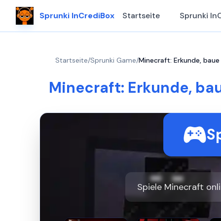
Sprunki InCrediBox
Startseite
Sprunki In
Startseite
/
Sprunki Game
/
Minecraft: Erkunde, baue
Minecraft: Erkunde, ba
Sp
Spiele Minecraft onl