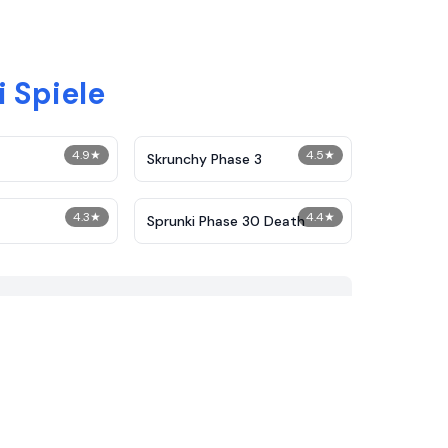
 Spiele
4.9
★
4.5
★
Skrunchy Phase 3
4.3
★
4.4
★
Sprunki Phase 30 Death