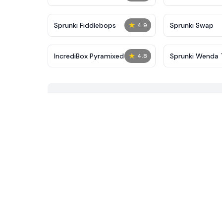
★
Sprunki Fiddlebops
Sprunki Swap
4.9
★
IncrediBox Pyramixed
Sprunki Wenda
4.8
Phase 40