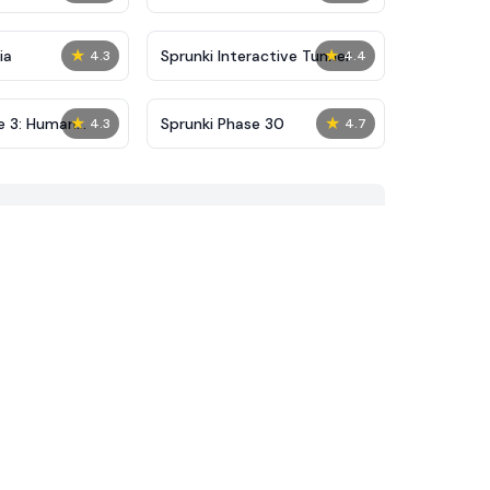
★
★
ia
Sprunki Interactive Tunner
4.3
4.4
★
★
e 3: Human
Sprunki Phase 30
4.3
4.7