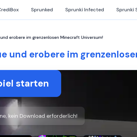
CrediBox
Sprunked
Sprunki Infected
Sprunki 
 und erobere im grenzenlosen Minecraft Universum!
ue und erobere im grenzenlos
iel starten
ine, kein Download erforderlich!