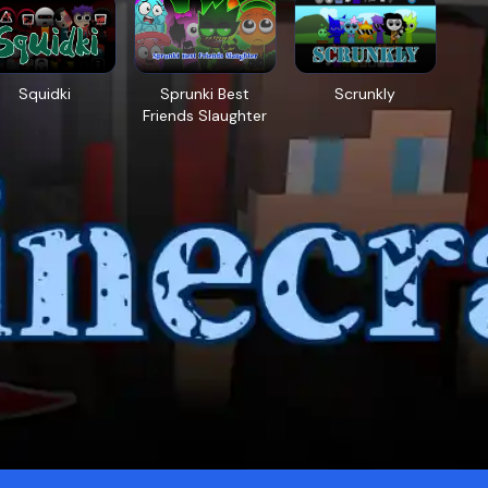
Squidki
Sprunki Best
Scrunkly
Friends Slaughter