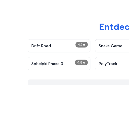
Entdec
4.7
★
Drift Road
Snake Game
4.9
★
Sphelpki Phase 3
PolyTrack