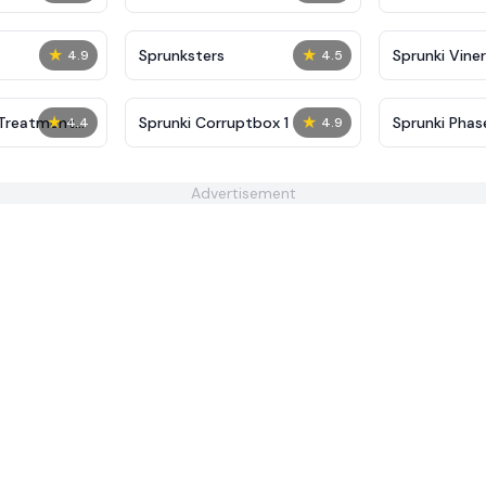
★
★
Sprunksters
Sprunki Viner
4.9
4.5
★
★
 Treatment
Sprunki Corruptbox 1
Sprunki Phas
4.4
4.9
Edition
Advertisement