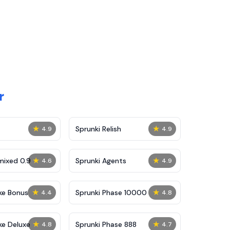
r
★
★
Sprunki Relish
4.9
4.9
★
★
mixed 0.9
Sprunki Agents
4.6
4.9
★
★
ke Bonus
Sprunki Phase 10000
4.4
4.8
★
★
ke Deluxe
Sprunki Phase 888
4.8
4.7