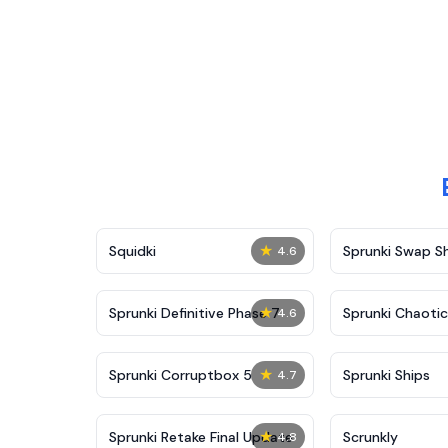
★
Squidki
Sprunki Swap 
4.6
★
Sprunki Definitive Phase 7
Sprunki Chaoti
4.6
★
Sprunki Corruptbox 5
Sprunki Ships
4.7
★
Sprunki Retake Final Update
Scrunkly
4.8