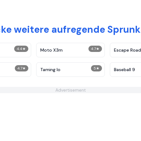
ke weitere aufregende Sprunki
4.4
★
4.7
★
Moto X3m
Escape Road
4.7
★
5
★
Taming Io
Baseball 9
Advertisement