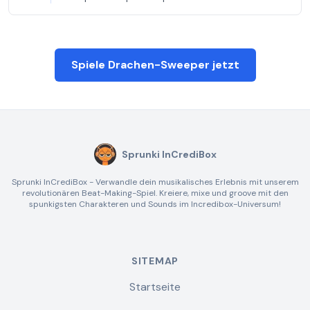
Spiele Drachen-Sweeper jetzt
Sprunki InCrediBox
Sprunki InCrediBox - Verwandle dein musikalisches Erlebnis mit unserem
revolutionären Beat-Making-Spiel. Kreiere, mixe und groove mit den
spunkigsten Charakteren und Sounds im Incredibox-Universum!
SITEMAP
Startseite