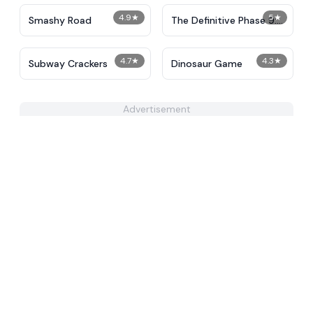
4.9
★
5
★
Smashy Road
The Definitive Phase 9:
Demolition
4.7
★
4.3
★
Subway Crackers
Dinosaur Game
Advertisement