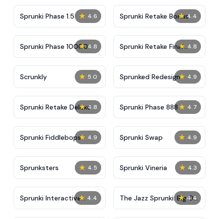
★
★
Sprunki Phase 1.5
Sprunki Retake Bonus
4.6
4.4
★
★
Sprunki Phase 10000
Sprunki Retake Final
4.8
4.8
Update
★
★
Scrunkly
Sprunked Redesign
5.0
4.9
★
★
Sprunki Retake Deluxe
Sprunki Phase 888
4.8
4.7
★
★
Sprunki Fiddlebops
Sprunki Swap
4.9
4.9
★
★
Sprunksters
Sprunki Vineria
4.5
4.3
★
★
Sprunki Interactive
The Jazz Sprunki: Big Of
4.4
4.4
Tunner
The City