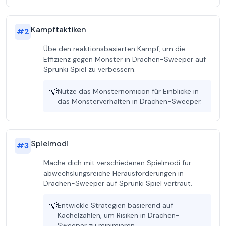
Kampftaktiken
#
2
Übe den reaktionsbasierten Kampf, um die
Effizienz gegen Monster in Drachen-Sweeper auf
Sprunki Spiel zu verbessern.
💡
Nutze das Monsternomicon für Einblicke in
das Monsterverhalten in Drachen-Sweeper.
Spielmodi
#
3
Mache dich mit verschiedenen Spielmodi für
abwechslungsreiche Herausforderungen in
Drachen-Sweeper auf Sprunki Spiel vertraut.
💡
Entwickle Strategien basierend auf
Kachelzahlen, um Risiken in Drachen-
Sweeper zu minimieren.