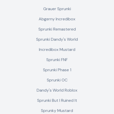
Grauer Sprunki
Abgerny Incredibox
Sprunki Remastered
Sprunki Dandy's World
Incredibox Mustard
Sprunki FNF
Sprunki Phase 1
Sprunki OC
Dandy's World Roblox
Sprunki But I Ruined It
Sprunky Mustard