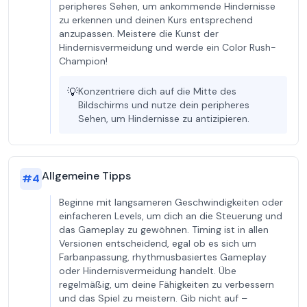
peripheres Sehen, um ankommende Hindernisse
zu erkennen und deinen Kurs entsprechend
anzupassen. Meistere die Kunst der
Hindernisvermeidung und werde ein Color Rush-
Champion!
💡
Konzentriere dich auf die Mitte des
Bildschirms und nutze dein peripheres
Sehen, um Hindernisse zu antizipieren.
Allgemeine Tipps
#
4
Beginne mit langsameren Geschwindigkeiten oder
einfacheren Levels, um dich an die Steuerung und
das Gameplay zu gewöhnen. Timing ist in allen
Versionen entscheidend, egal ob es sich um
Farbanpassung, rhythmusbasiertes Gameplay
oder Hindernisvermeidung handelt. Übe
regelmäßig, um deine Fähigkeiten zu verbessern
und das Spiel zu meistern. Gib nicht auf –