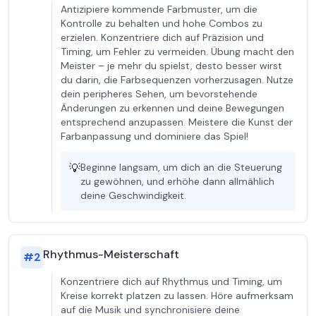
Antizipiere kommende Farbmuster, um die
Kontrolle zu behalten und hohe Combos zu
erzielen. Konzentriere dich auf Präzision und
Timing, um Fehler zu vermeiden. Übung macht den
Meister – je mehr du spielst, desto besser wirst
du darin, die Farbsequenzen vorherzusagen. Nutze
dein peripheres Sehen, um bevorstehende
Änderungen zu erkennen und deine Bewegungen
entsprechend anzupassen. Meistere die Kunst der
Farbanpassung und dominiere das Spiel!
💡
Beginne langsam, um dich an die Steuerung
zu gewöhnen, und erhöhe dann allmählich
deine Geschwindigkeit.
Rhythmus-Meisterschaft
#
2
Konzentriere dich auf Rhythmus und Timing, um
Kreise korrekt platzen zu lassen. Höre aufmerksam
auf die Musik und synchronisiere deine