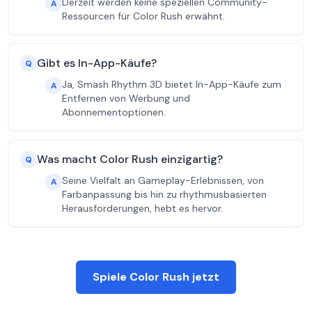
Derzeit werden keine speziellen Community-
A
Ressourcen für Color Rush erwähnt.
Gibt es In-App-Käufe?
Q
Ja, Smash Rhythm 3D bietet In-App-Käufe zum
A
Entfernen von Werbung und
Abonnementoptionen.
Was macht Color Rush einzigartig?
Q
Seine Vielfalt an Gameplay-Erlebnissen, von
A
Farbanpassung bis hin zu rhythmusbasierten
Herausforderungen, hebt es hervor.
Spiele Color Rush jetzt