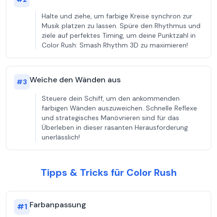
Halte und ziehe, um farbige Kreise synchron zur
Musik platzen zu lassen. Spüre den Rhythmus und
ziele auf perfektes Timing, um deine Punktzahl in
Color Rush: Smash Rhythm 3D zu maximieren!
Weiche den Wänden aus
#
3
Steuere dein Schiff, um den ankommenden
farbigen Wänden auszuweichen. Schnelle Reflexe
und strategisches Manövrieren sind für das
Überleben in dieser rasanten Herausforderung
unerlässlich!
Tipps & Tricks für Color Rush
Farbanpassung
#
1