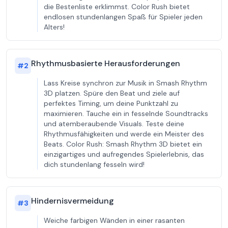
die Bestenliste erklimmst. Color Rush bietet
endlosen stundenlangen Spaß für Spieler jeden
Alters!
Rhythmusbasierte Herausforderungen
#
2
Lass Kreise synchron zur Musik in Smash Rhythm
3D platzen. Spüre den Beat und ziele auf
perfektes Timing, um deine Punktzahl zu
maximieren. Tauche ein in fesselnde Soundtracks
und atemberaubende Visuals. Teste deine
Rhythmusfähigkeiten und werde ein Meister des
Beats. Color Rush: Smash Rhythm 3D bietet ein
einzigartiges und aufregendes Spielerlebnis, das
dich stundenlang fesseln wird!
Hindernisvermeidung
#
3
Weiche farbigen Wänden in einer rasanten