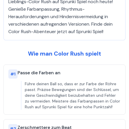
Lieblings-Color Rush auf Sprunki Spiel noch heute!
Genieße Farbanpassung, Rhythmus-
Herausforderungen und Hindernisvermeidung in
verschiedenen aufregenden Versionen. Finde dein
Color Rush-Abenteuer jetzt auf Sprunki Spiel!
Wie man Color Rush spielt
Passe die Farben an
#
1
Führe deinen Ball so, dass er zur Farbe der Röhre
passt. Präzise Bewegungen sind der Schlüssel, um
deine Geschwindigkeit beizubehalten und Fehler
zu vermeiden. Meistere das Farbanpassen in Color
Rush auf Sprunki Spiel für eine hohe Punktzahl!
Zerschmettere zum Beat
#
2