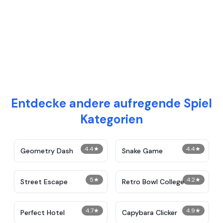
Entdecke andere aufregende Spiel
Kategorien
4.4
★
4.4
★
Geometry Dash
Snake Game
5
★
4.2
★
Street Escape
Retro Bowl College
4.7
★
4.9
★
Perfect Hotel
Capybara Clicker