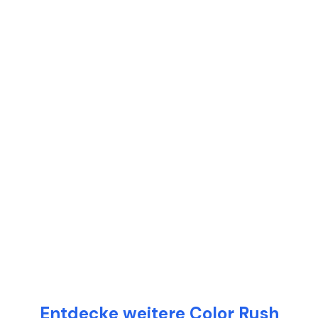
Entdecke weitere Color Rush