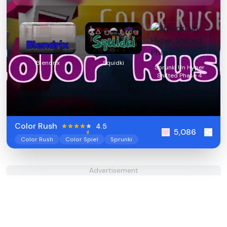
Blendrix
Squidki
Sprunki Un Hyper
Shifted Phase 4
Color Rush
4.5
5,086
Color Rush
Color Spiel
Sprunki
Advertisement