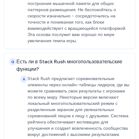
построения мышечной памяти для общих
паттернов размещения. Не беспокойтесь о
скорости изначально - сосредоточьтесь на
точности и понимании того, как блоки
взаимодействуют с вращающейся платформой.
Эта основа послужит вам хорошо по мере
увеличения темпа игры.
Есть ли в Stack Rush многопользовательские
Q
функции?
Stack Rush предлагает соревновательные
A
элементы через онлайн-таблицы лидеров, где вы
можете сравнивать свои результаты с игроками
по всему миру. Некоторые версии включают
локальный многопользовательский режим с
разделенным экраном для увлекательных
соревнований лицом к лицу с друзьями. Система
рейтинга обеспечивает мотивацию для
улучшения и создает вовлеченность сообщества
вокруг достижений с высокими результатами.