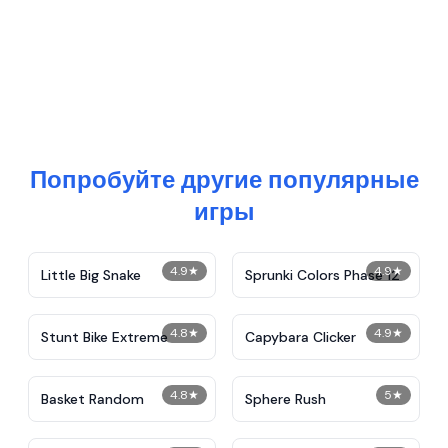
Попробуйте другие популярные
игры
4.9
★
4.9
★
Little Big Snake
Sprunki Colors Phase 12
4.8
★
4.9
★
Stunt Bike Extreme
Capybara Clicker
4.8
★
5
★
Basket Random
Sphere Rush