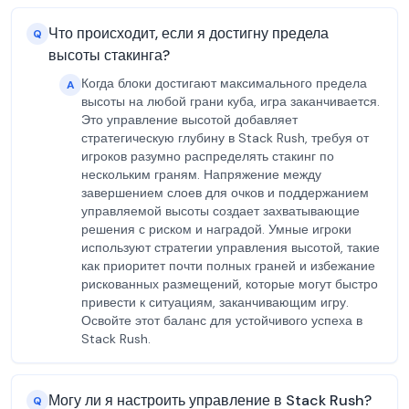
Что происходит, если я достигну предела
Q
высоты стакинга?
Когда блоки достигают максимального предела
A
высоты на любой грани куба, игра заканчивается.
Это управление высотой добавляет
стратегическую глубину в Stack Rush, требуя от
игроков разумно распределять стакинг по
нескольким граням. Напряжение между
завершением слоев для очков и поддержанием
управляемой высоты создает захватывающие
решения с риском и наградой. Умные игроки
используют стратегии управления высотой, такие
как приоритет почти полных граней и избежание
рискованных размещений, которые могут быстро
привести к ситуациям, заканчивающим игру.
Освойте этот баланс для устойчивого успеха в
Stack Rush.
Могу ли я настроить управление в Stack Rush?
Q