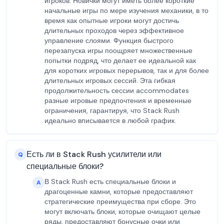
игроков. Новички могут иметь более короткие
начальные игры по мере изучения механики, в то
время как опытные игроки могут достичь
длительных проходов через эффективное
управление слоями. Функция быстрого
перезапуска игры поощряет множественные
попытки подряд, что делает ее идеальной как
для коротких игровых перерывов, так и для более
длительных игровых сессий. Эта гибкая
продолжительность сессии accommodates
разные игровые предпочтения и временные
ограничения, гарантируя, что Stack Rush
идеально вписывается в любой график.
Есть ли в Stack Rush усилители или
Q
специальные блоки?
В Stack Rush есть специальные блоки и
A
драгоценные камни, которые предоставляют
стратегические преимущества при сборе. Это
могут включать блоки, которые очищают целые
ряды, предоставляют бонусные очки или