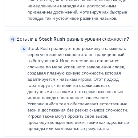
немедленными наградами и долгосрочным
признанием достижений, мотивируя как быстрые
победы, так и устойчивое развитие навыков.
Есть ли в Stack Rush разные уровни сложности?
Q
Stack Rush реализует прогрессивную сложность
A
через увеличение скорости, а не традиционный
выбор уровней. Игра естественно становится
сложнее по мере успешного завершения слоев,
создавая плавную кривую сложности, которая
адаптируется к навыкам игрока. Этот подход
гарантирует, что новички сталкиваются с
доступными вызовами, в то время как опытные
игроки находят постоянное вовлечение.
Ускоряющийся темп обеспечивает естественные
вехи и достижения без резких скачков сложности.
Игроки также могут бросить себе вызов,
преследуя конкретные цели, такие как идеальные
проходы или максимальные результаты.