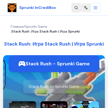
Sprunki InCrediBox
Change langu
Главная
/
Sprunki Game
/
Stack Rush: Игра Stack Rush | Игра Sprunki
Stack Rush: Игра Stack Rush | Игра Sprunki
Stack Rush - Sprunki Game
Stack Rush on Sprunki Game