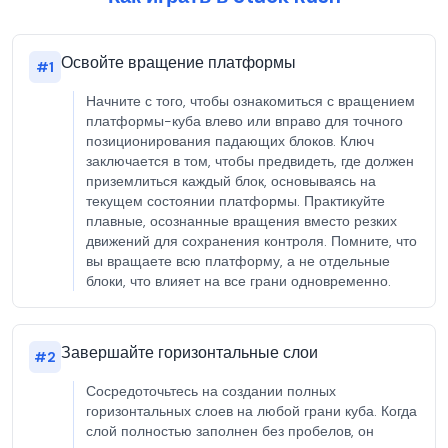
Освойте вращение платформы
#
1
Начните с того, чтобы ознакомиться с вращением
платформы-куба влево или вправо для точного
позиционирования падающих блоков. Ключ
заключается в том, чтобы предвидеть, где должен
приземлиться каждый блок, основываясь на
текущем состоянии платформы. Практикуйте
плавные, осознанные вращения вместо резких
движений для сохранения контроля. Помните, что
вы вращаете всю платформу, а не отдельные
блоки, что влияет на все грани одновременно.
Завершайте горизонтальные слои
#
2
Сосредоточьтесь на создании полных
горизонтальных слоев на любой грани куба. Когда
слой полностью заполнен без пробелов, он