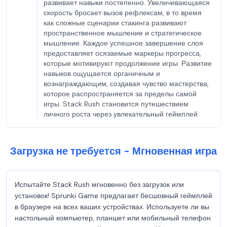
развивает навыки постепенно. Увеличивающаяся
скорость бросает вызов рефлексам, в то время
как сложные сценарии стакинга развивают
пространственное мышление и стратегическое
мышление. Каждое успешное завершение слоя
предоставляет осязаемые маркеры прогресса,
которые мотивируют продолжение игры. Развитие
навыков ощущается органичным и
вознаграждающим, создавая чувство мастерства,
которое распространяется за пределы самой
игры. Stack Rush становится путешествием
личного роста через увлекательный геймплей.
Загрузка не требуется - Мгновенная игра
Испытайте Stack Rush мгновенно без загрузок или
установок! Sprunki Game предлагает бесшовный геймплей
в браузере на всех ваших устройствах. Используете ли вы
настольный компьютер, планшет или мобильный телефон