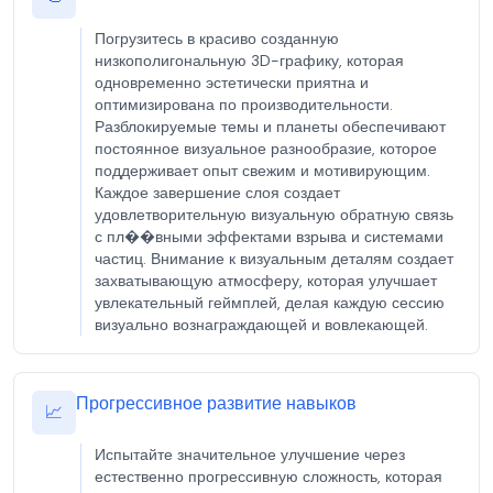
Погрузитесь в красиво созданную
низкополигональную 3D-графику, которая
одновременно эстетически приятна и
оптимизирована по производительности.
Разблокируемые темы и планеты обеспечивают
постоянное визуальное разнообразие, которое
поддерживает опыт свежим и мотивирующим.
Каждое завершение слоя создает
удовлетворительную визуальную обратную связь
с пл��вными эффектами взрыва и системами
частиц. Внимание к визуальным деталям создает
захватывающую атмосферу, которая улучшает
увлекательный геймплей, делая каждую сессию
визуально вознаграждающей и вовлекающей.
Прогрессивное развитие навыков
📈
Испытайте значительное улучшение через
естественно прогрессивную сложность, которая