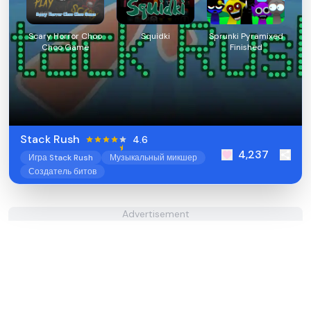
Scary Horror Choo
Squidki
Sprunki Pyramixed
Choo Game
Finished
Stack Rush
4.6
4,237
Игра Stack Rush
Музыкальный микшер
Создатель битов
Advertisement