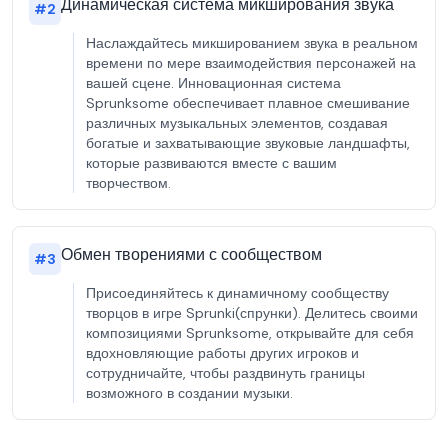
Динамическая система микширования звука
#
2
Наслаждайтесь микшированием звука в реальном
времени по мере взаимодействия персонажей на
вашей сцене. Инновационная система
Sprunksome обеспечивает плавное смешивание
различных музыкальных элементов, создавая
богатые и захватывающие звуковые ландшафты,
которые развиваются вместе с вашим
творчеством.
Обмен творениями с сообществом
#
3
Присоединяйтесь к динамичному сообществу
творцов в игре Sprunki(спрунки). Делитесь своими
композициями Sprunksome, открывайте для себя
вдохновляющие работы других игроков и
сотрудничайте, чтобы раздвинуть границы
возможного в создании музыки.