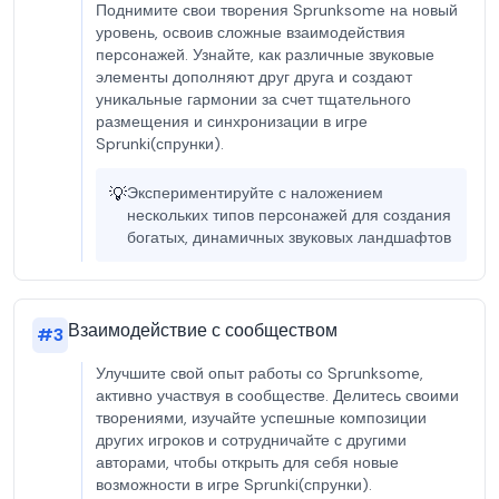
Поднимите свои творения Sprunksome на новый
уровень, освоив сложные взаимодействия
персонажей. Узнайте, как различные звуковые
элементы дополняют друг друга и создают
уникальные гармонии за счет тщательного
размещения и синхронизации в игре
Sprunki(спрунки).
💡
Экспериментируйте с наложением
нескольких типов персонажей для создания
богатых, динамичных звуковых ландшафтов
Взаимодействие с сообществом
#
3
Улучшите свой опыт работы со Sprunksome,
активно участвуя в сообществе. Делитесь своими
творениями, изучайте успешные композиции
других игроков и сотрудничайте с другими
авторами, чтобы открыть для себя новые
возможности в игре Sprunki(спрунки).