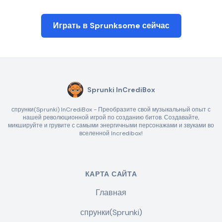
Играть в Sprunksome сейчас
Sprunki InCrediBox
спрунки(Sprunki) InCrediBox - Преобразите свой музыкальный опыт с
нашей революционной игрой по созданию битов. Создавайте,
микшируйте и грувите с самыми энергичными персонажами и звуками во
вселенной Incredibox!
КАРТА САЙТА
Главная
спрунки(Sprunki)