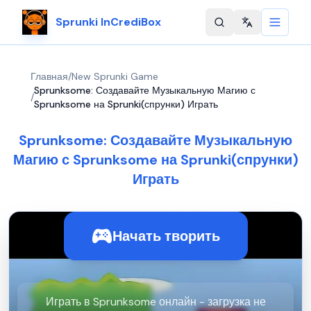
Sprunki InCrediBox
Change langu
Главная
/
New Sprunki Game
Sprunksome: Создавайте Музыкальную Магию с
/
Sprunksome на Sprunki(спрунки) Играть
Sprunksome: Создавайте Музыкальную
Магию с Sprunksome на Sprunki(спрунки)
Играть
Начать творить
Играть в Sprunksome онлайн - загрузка не