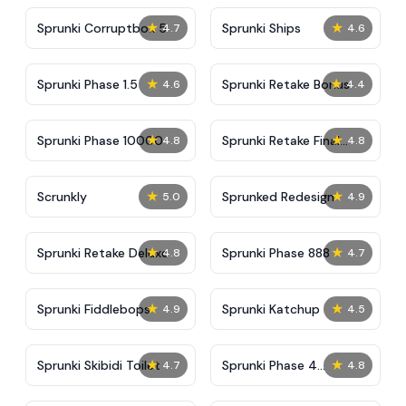
★
★
Sprunki Corruptbox 5
Sprunki Ships
4.7
4.6
★
★
Sprunki Phase 1.5
Sprunki Retake Bonus
4.6
4.4
★
★
Sprunki Phase 10000
Sprunki Retake Final
4.8
4.8
Update
★
★
Scrunkly
Sprunked Redesign
5.0
4.9
★
★
Sprunki Retake Deluxe
Sprunki Phase 888
4.8
4.7
★
★
Sprunki Fiddlebops
Sprunki Katchup
4.9
4.5
★
★
Sprunki Skibidi Toilet
Sprunki Phase 4
4.7
4.8
Definitive