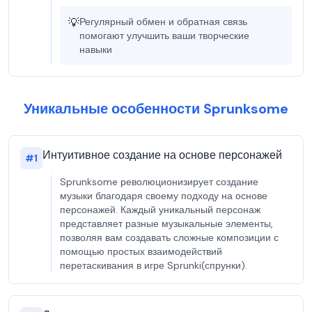
💡
Регулярный обмен и обратная связь
помогают улучшить ваши творческие
навыки
Уникальные особенности Sprunksome
Интуитивное создание на основе персонажей
#
1
Sprunksome революционизирует создание
музыки благодаря своему подходу на основе
персонажей. Каждый уникальный персонаж
представляет разные музыкальные элементы,
позволяя вам создавать сложные композиции с
помощью простых взаимодействий
перетаскивания в игре Sprunki(спрунки).