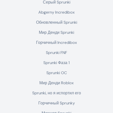
Серый Sprunki
Abgerny Incredibox
Обновленный Sprunki
Мир Денди Sprunki
Горчичный Incredibox
Sprunki FNF
Sprunki Фаза 1
Sprunki OC
Мир Денди Roblox
Sprunki, но я испортил его
Горчичный Sprunky