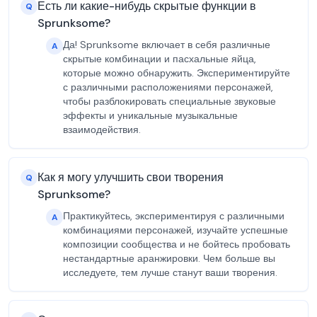
Есть ли какие-нибудь скрытые функции в
Q
Sprunksome?
Да! Sprunksome включает в себя различные
A
скрытые комбинации и пасхальные яйца,
которые можно обнаружить. Экспериментируйте
с различными расположениями персонажей,
чтобы разблокировать специальные звуковые
эффекты и уникальные музыкальные
взаимодействия.
Как я могу улучшить свои творения
Q
Sprunksome?
Практикуйтесь, экспериментируя с различными
A
комбинациями персонажей, изучайте успешные
композиции сообщества и не бойтесь пробовать
нестандартные аранжировки. Чем больше вы
исследуете, тем лучше станут ваши творения.