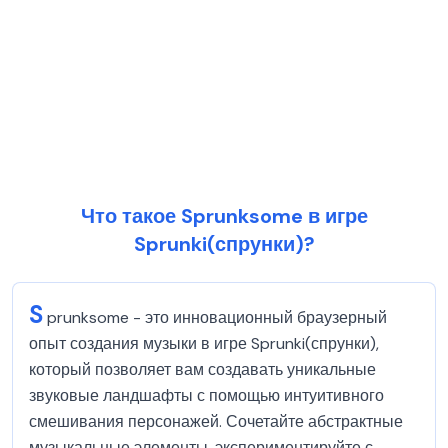
Что такое Sprunksome в игре
Sprunki(спрунки)?
S
prunksome - это инновационный браузерный
опыт создания музыки в игре Sprunki(спрунки),
который позволяет вам создавать уникальные
звуковые ландшафты с помощью интуитивного
смешивания персонажей. Сочетайте абстрактные
музыкальные элементы, экспериментируйте с