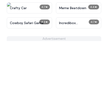
4.7
★
4.4
★
Crafty Car
Meme Beatdown
4.3
★
4.7
★
Cowboy Safari Game
Incredibox
Instrumentalist
Advertisement