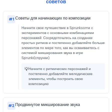
советов
Советы для начинающих по композиции
#
1
Начните свое путешествие в Sprunksome с
экспериментов с основными комбинациями
персонажей. Сосредоточьтесь на создании
простых ритмов и постепенно добавляйте больше
элементов по мере того, как вы осваиваетесь с
системой микширования звука в игре
Sprunki(спрунки).
💡
Начните с ритмических персонажей и
постепенно добавляйте мелодические
элементы, чтобы построить свою
композицию
Продвинутое микширование звука
#
2