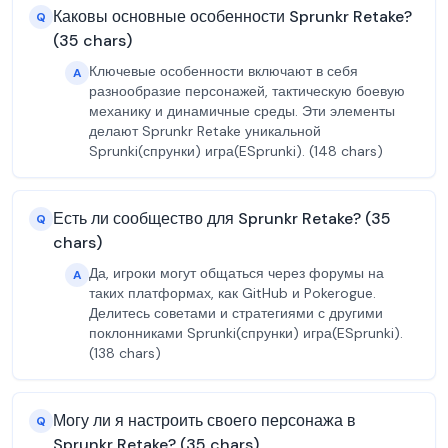
Каковы основные особенности Sprunkr Retake?
Q
(35 chars)
Ключевые особенности включают в себя
A
разнообразие персонажей, тактическую боевую
механику и динамичные среды. Эти элементы
делают Sprunkr Retake уникальной
Sprunki(спрунки) игра(ESprunki). (148 chars)
Есть ли сообщество для Sprunkr Retake? (35
Q
chars)
Да, игроки могут общаться через форумы на
A
таких платформах, как GitHub и Pokerogue.
Делитесь советами и стратегиями с другими
поклонниками Sprunki(спрунки) игра(ESprunki).
(138 chars)
Могу ли я настроить своего персонажа в
Q
Sprunkr Retake? (35 chars)