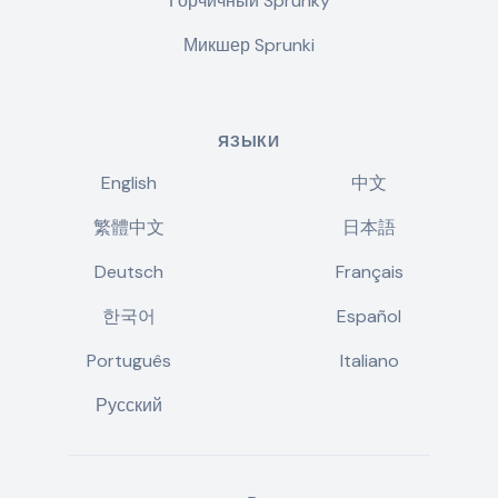
Горчичный Sprunky
Микшер Sprunki
ЯЗЫКИ
English
中文
繁體中文
日本語
Deutsch
Français
한국어
Español
Português
Italiano
Русский