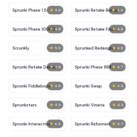
★
★
Sprunki Phase 1.5
Sprunki Retake Bonus
4.6
4.4
★
★
Sprunki Phase 10000
Sprunki Retake Final
4.8
4.8
Update
★
★
Scrunkly
Sprunked Redesign
5.0
4.9
★
★
Sprunki Retake Deluxe
Sprunki Phase 888
4.8
4.7
★
★
Sprunki Fiddlebops
Sprunki Swap
4.9
4.9
★
★
Sprunksters
Sprunki Vineria
4.5
4.3
★
★
Sprunki Interactive
Sprunki Refunned
4.4
4.7
Tunner