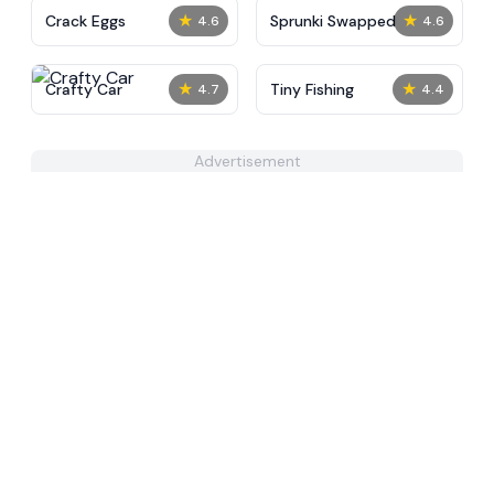
★
★
Crack Eggs
Sprunki Swapped
4.6
4.6
★
★
Crafty Car
Tiny Fishing
4.7
4.4
Advertisement