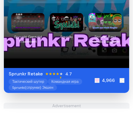
Sprunki Garnold
Squidki
Sprunki Best
Treatment
Friends Slaughter
Sprunkr Retake
4.7
4,966
Тактический шутер
Командная игра
Sprunki(спрунки) Экшен
Advertisement