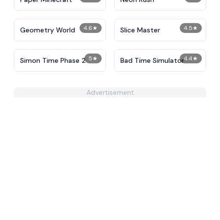
4.6
★
4.5
★
Geometry World
Slice Master
5
★
4.4
★
Simon Time Phase 2
Bad Time Simulator
Advertisement