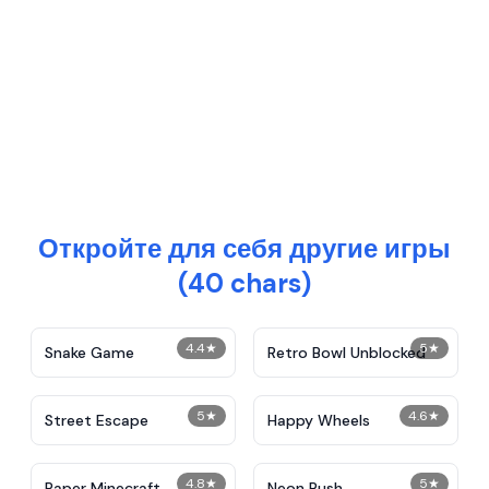
Откройте для себя другие игры
(40 chars)
4.4
★
5
★
Snake Game
Retro Bowl Unblocked
5
★
4.6
★
Street Escape
Happy Wheels
4.8
★
5
★
Paper Minecraft
Neon Rush