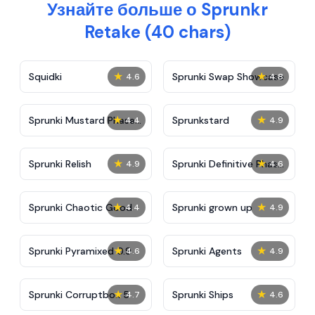
Узнайте больше о Sprunkr
Retake (40 chars)
★
★
Squidki
Sprunki Swap Showcase
4.6
4.8
★
★
Sprunki Mustard Phase
Sprunkstard
4.4
4.9
2
★
★
Sprunki Relish
Sprunki Definitive Phase
4.9
4.6
7
★
★
Sprunki Chaotic Good
Sprunki grown up
4.4
4.9
★
★
Sprunki Pyramixed 0.9
Sprunki Agents
4.6
4.9
★
★
Sprunki Corruptbox 5
Sprunki Ships
4.7
4.6