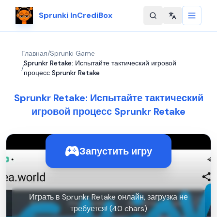
Sprunki InCrediBox
Change langu
Главная
/
Sprunki Game
Sprunkr Retake: Испытайте тактический игровой
/
процесс Sprunkr Retake
Sprunkr Retake: Испытайте тактический
игровой процесс Sprunkr Retake
Запустить игру
Играть в Sprunkr Retake онлайн, загрузка не
требуется! (40 chars)