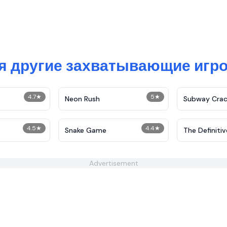
бя другие захватывающие игр
4.7
★
5
★
Neon Rush
Subway Crac
4.5
★
4.4
★
Snake Game
The Definitiv
Demolition
Advertisement