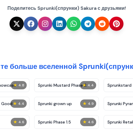
Поделитесь Sprunki(спрунки) Sakura с друзьями!
те больше вселенной Sprunki(спрунк
★
★
Showcase
Sprunki Mustard Phase 2
Sprunkstard
4.8
4.4
★
★
c Good
Sprunki grown up
Sprunki Pyra
4.4
4.9
★
★
Sprunki Phase 1.5
Sprunki Reta
4.6
4.6