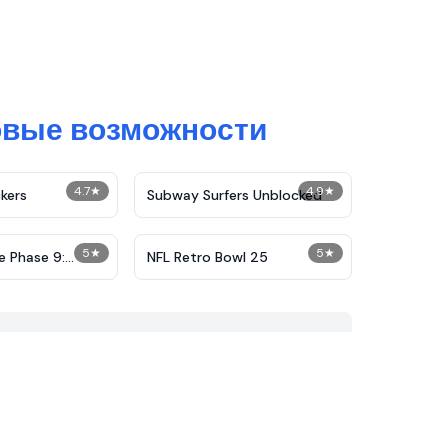
овые возможности
4.7
★
4.9
★
kers
Subway Surfers Unblocked
5
★
5
★
e Phase 9:
NFL Retro Bowl 25