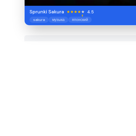
Sprunki Sakura
4.5
sakura
музыка
японский