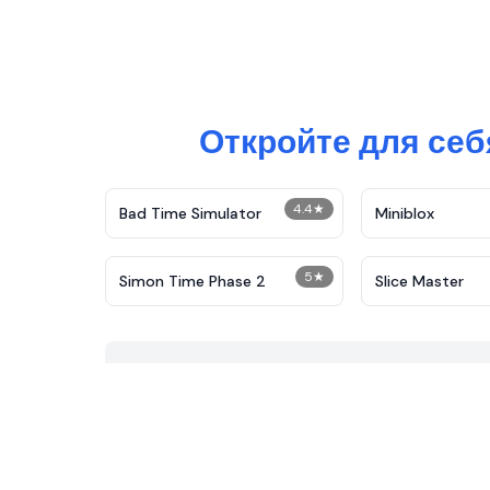
Откройте для се
4.4
★
Bad Time Simulator
Miniblox
5
★
Simon Time Phase 2
Slice Master