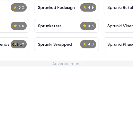
★
★
Sprunked Redesign
Sprunki Reta
5.0
4.9
★
★
Sprunksters
Sprunki Viner
4.9
4.5
★
★
iends: Retro-
Sprunki Swapped
Sprunki Phas
5.0
4.6
Advertisement