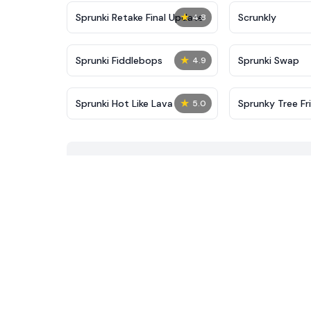
★
Sprunki Retake Final Update
Scrunkly
4.8
★
Sprunki Fiddlebops
Sprunki Swap
4.9
★
Sprunki Hot Like Lava
Sprunky Tree Fr
5.0
Leaf