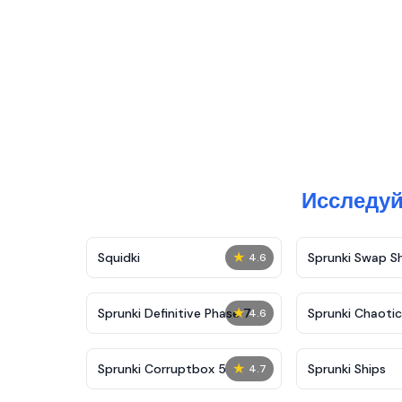
Исследуй
★
Squidki
Sprunki Swap 
4.6
★
Sprunki Definitive Phase 7
Sprunki Chaoti
4.6
★
Sprunki Corruptbox 5
Sprunki Ships
4.7