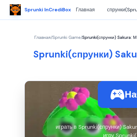
Sprunki InCrediBox
Главная
спрунки(Spru
Главная
/
Sprunki Game
/
Sprunki(спрунки) Sakura: 
Sprunki(спрунки) Saku
На
играть в Sprunki(спрунки) Saku
игру Sprunki