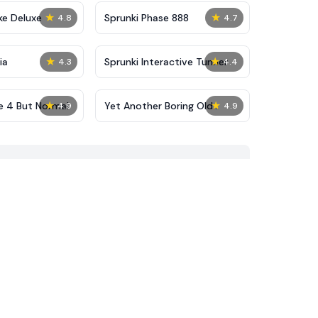
★
★
ke Deluxe
Sprunki Phase 888
4.8
4.7
★
★
ia
Sprunki Interactive Tunner
4.3
4.4
★
★
e 4 But Normal
Yet Another Boring Old
4.9
4.9
Sprunki Mod