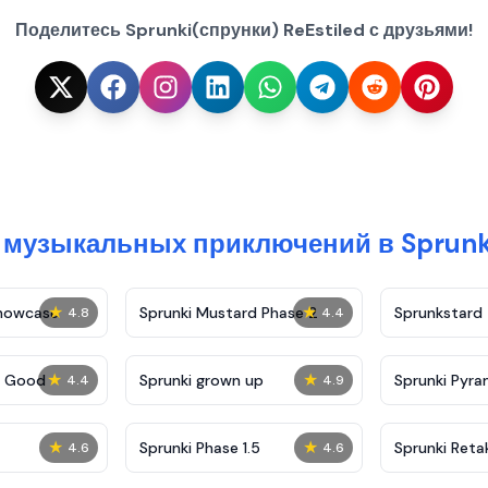
Поделитесь Sprunki(спрунки) ReEstiled с друзьями!
музыкальных приключений в Sprunki
★
★
Showcase
Sprunki Mustard Phase 2
Sprunkstard
4.8
4.4
★
★
c Good
Sprunki grown up
Sprunki Pyra
4.4
4.9
★
★
Sprunki Phase 1.5
Sprunki Reta
4.6
4.6