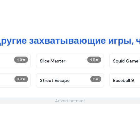
другие захватывающие игры, 
4.9
★
4.5
★
Slice Master
Squid Game 
3.9
★
5
★
Street Escape
Baseball 9
Advertisement