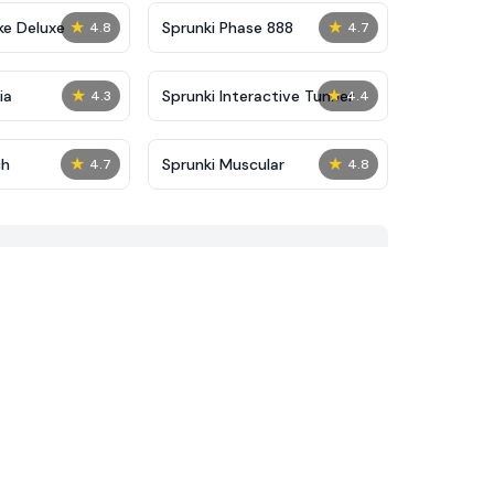
★
★
ke Deluxe
Sprunki Phase 888
4.8
4.7
★
★
ia
Sprunki Interactive Tunner
4.3
4.4
★
★
ch
Sprunki Muscular
4.7
4.8