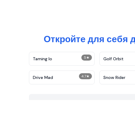
Откройте для себя 
5
★
Taming Io
Golf Orbit
4.7
★
Drive Mad
Snow Rider