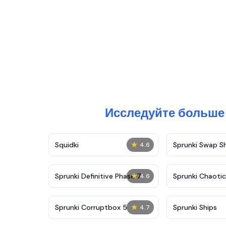
Исследуйте больше 
★
Squidki
Sprunki Swap 
4.6
★
Sprunki Definitive Phase 7
Sprunki Chaoti
4.6
★
Sprunki Corruptbox 5
Sprunki Ships
4.7