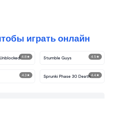
чтобы играть онлайн
4.8
★
4.5
★
Unblocked
Stumble Guys
4.3
★
4.4
★
Sprunki Phase 30 Death