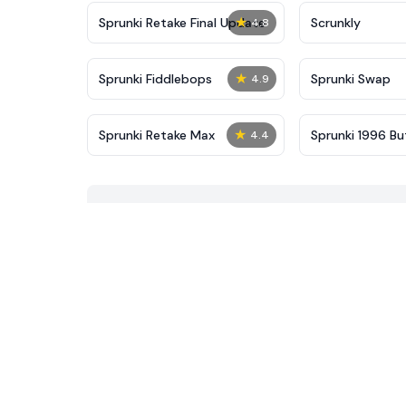
★
Sprunki Retake Final Update
Scrunkly
4.8
★
Sprunki Fiddlebops
Sprunki Swap
4.9
★
Sprunki Retake Max
Sprunki 1996 Bu
4.4
Reforged