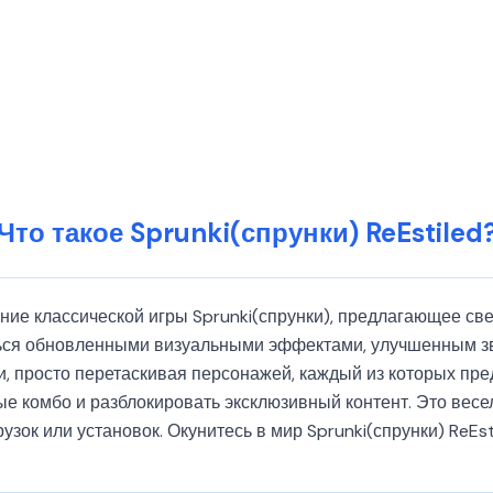
Что такое Sprunki(спрунки) ReEstiled
ление классической игры Sprunki(спрунки), предлагающее св
ться обновленными визуальными эффектами, улучшенным з
 просто перетаскивая персонажей, каждый из которых пред
ые комбо и разблокировать эксклюзивный контент. Это вес
зок или установок. Окунитесь в мир Sprunki(спрунки) ReEs