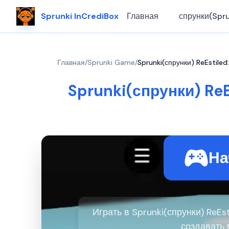
Sprunki InCrediBox
Главная
спрунки(Spru
Главная
/
Sprunki Game
/
Sprunki(спрунки) ReEstiled
Sprunki(спрунки) ReE
На
Играть в Sprunki(спрунки) ReEs
создавать 