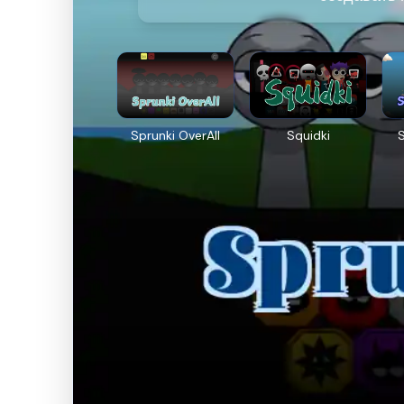
Sprunki OverAll
Squidki