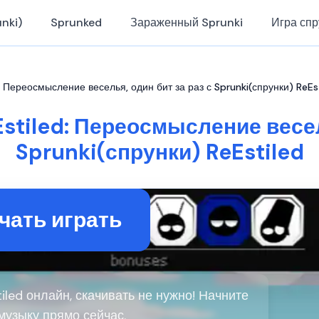
nki)
Sprunked
Зараженный Sprunki
Игра спр
: Переосмысление веселья, один бит за раз с Sprunki(спрунки) ReEs
stiled: Переосмысление весел
Sprunki(спрунки) ReEstiled
чать играть
tiled онлайн, скачивать не нужно! Начните
музыку прямо сейчас.