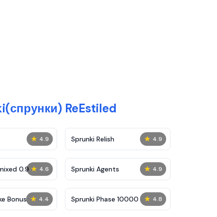
(спрунки) ReEstiled
★
★
Sprunki Relish
4.9
4.9
★
★
mixed 0.9
Sprunki Agents
4.6
4.9
★
★
ke Bonus
Sprunki Phase 10000
4.4
4.8