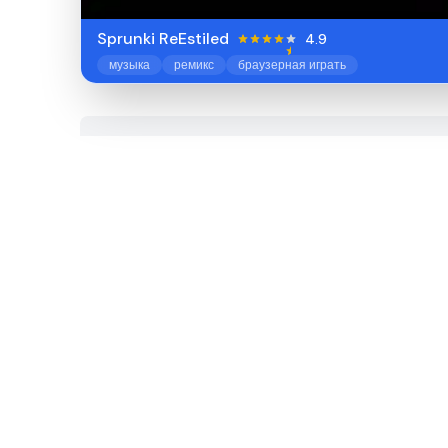
Sprunki ReEstiled
4.9
музыка
ремикс
браузерная играть