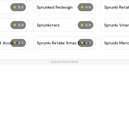
★
★
Sprunked Redesign
Sprunki Reta
5.0
4.9
★
★
Sprunksters
Sprunki Viner
4.9
4.5
★
★
t Accident
Sprunki Retake Xmas Edition
Sprunki Mat
4.7
4.9
Advertisement