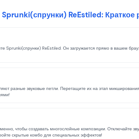
в Sprunki(спрунки) ReEstiled: Краткое
те Sprunki(спрунки) ReEstiled. Он загружается прямо в вашем брау
яют разные звуковые петли. Перетащите их на этап микширования, 
иями!
енно, чтобы создавать многослойные композиции. Отключайте звук
ткройте скрытые комбо для специальных эффектов!