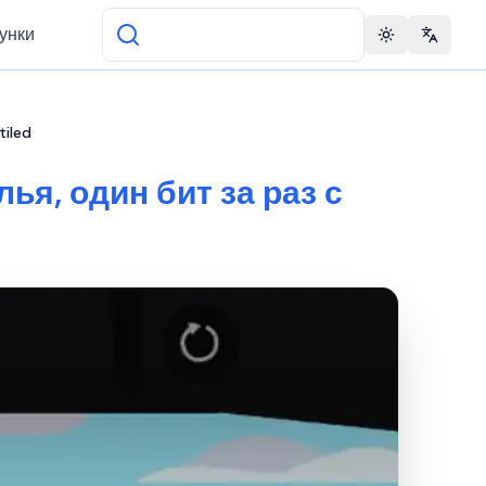
унки
Toggle theme
Change 
tiled
ья, один бит за раз с