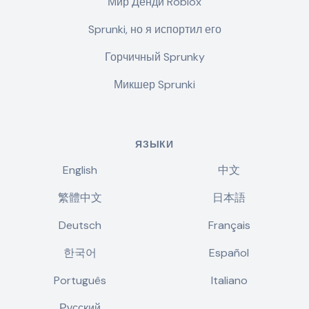
Мир Денди Roblox
Sprunki, но я испортил его
Горчичный Sprunky
Микшер Sprunki
ЯЗЫКИ
English
中文
繁體中文
日本語
Deutsch
Français
한국어
Español
Português
Italiano
Русский