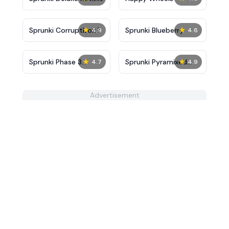
★
★
Sprunki Corruptbox 1
Sprunki Blueberry
4.9
4.6
★
★
Sprunki Phase 3
Sprunki Pyramixed
4.7
4.9
Definitive
Mod
Advertisement