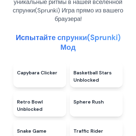
уникальные ритмы в нашей вселенной
спрунки(Sprunki) Игра прямо из вашего
браузера!
Испытайте спрунки(Sprunki)
Мод
Capybara Clicker
4.9
★
Basketball Stars
4.8
★
Unblocked
Retro Bowl
5.0
★
Sphere Rush
5.0
★
Unblocked
Snake Game
4.4
★
Traffic Rider
4.8
★