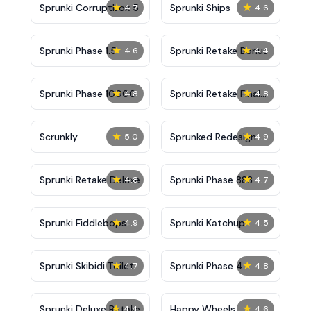
★
★
Sprunki Corruptbox 5
Sprunki Ships
4.7
4.6
★
★
Sprunki Phase 1.5
Sprunki Retake Bonus
4.6
4.4
★
★
Sprunki Phase 10000
Sprunki Retake Final
4.8
4.8
Update
★
★
Scrunkly
Sprunked Redesign
5.0
4.9
★
★
Sprunki Retake Deluxe
Sprunki Phase 888
4.8
4.7
★
★
Sprunki Fiddlebops
Sprunki Katchup
4.9
4.5
★
★
Sprunki Skibidi Toilet
Sprunki Phase 4
4.7
4.8
Definitive
★
★
Sprunki Deluxe Retake
Happy Wheels
4.4
4.6