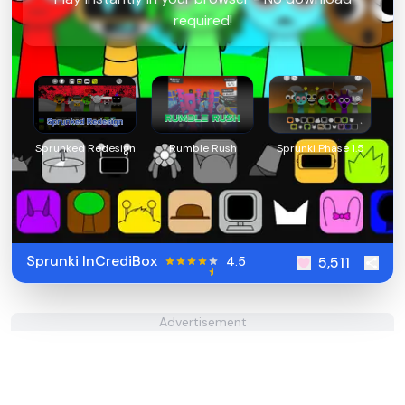
required!
Sprunked Redesign
Rumble Rush
Sprunki Phase 1.5
Sprunki InCrediBox
4.5
5,511
Advertisement