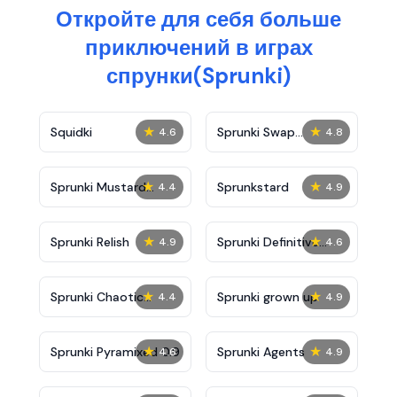
Откройте для себя больше
приключений в играх
спрунки(Sprunki)
★
★
Squidki
Sprunki Swap
4.6
4.8
Showcase
★
★
Sprunki Mustard
Sprunkstard
4.4
4.9
Phase 2
★
★
Sprunki Relish
Sprunki Definitive
4.9
4.6
Phase 7
★
★
Sprunki Chaotic
Sprunki grown up
4.4
4.9
Good
★
★
Sprunki Pyramixed 0.9
Sprunki Agents
4.6
4.9