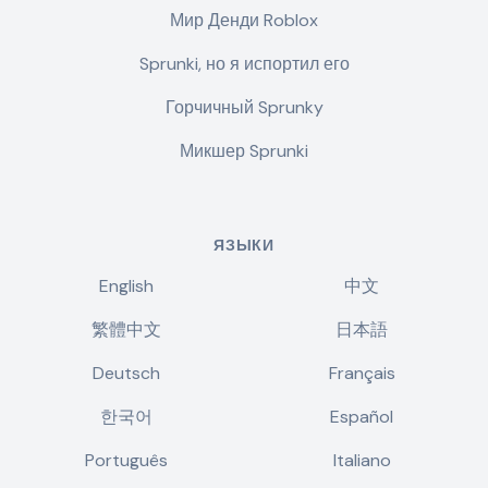
Мир Денди Roblox
Sprunki, но я испортил его
Горчичный Sprunky
Микшер Sprunki
ЯЗЫКИ
English
中文
繁體中文
日本語
Deutsch
Français
한국어
Español
Português
Italiano