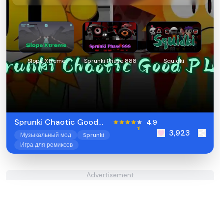
Slope Xtreme
Sprunki Phase 888
Squidki
Sprunki Chaotic Good
4.9
3,923
PLUS!
Музыкальный мод
Sprunki
Игра для ремиксов
Advertisement