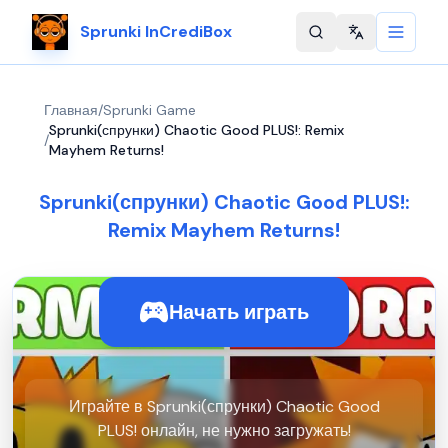
Sprunki InCrediBox
Change langu
Главная
/
Sprunki Game
Sprunki(спрунки) Chaotic Good PLUS!: Remix
/
Mayhem Returns!
Sprunki(спрунки) Chaotic Good PLUS!:
Remix Mayhem Returns!
Начать играть
Играйте в Sprunki(спрунки) Chaotic Good
PLUS! онлайн, не нужно загружать!