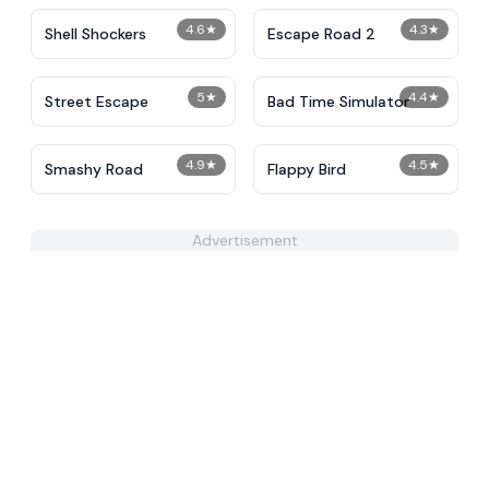
4.6
★
4.3
★
Shell Shockers
Escape Road 2
5
★
4.4
★
Street Escape
Bad Time Simulator
4.9
★
4.5
★
Smashy Road
Flappy Bird
Advertisement