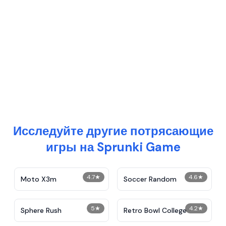
Исследуйте другие потрясающие
игры на Sprunki Game
4.7
★
4.6
★
Moto X3m
Soccer Random
5
★
4.2
★
Sphere Rush
Retro Bowl College