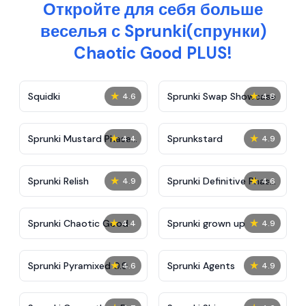
Откройте для себя больше
веселья с Sprunki(спрунки)
Chaotic Good PLUS!
★
★
Squidki
Sprunki Swap Showcase
4.6
4.8
★
★
Sprunki Mustard Phase
Sprunkstard
4.4
4.9
2
★
★
Sprunki Relish
Sprunki Definitive Phase
4.9
4.6
7
★
★
Sprunki Chaotic Good
Sprunki grown up
4.4
4.9
★
★
Sprunki Pyramixed 0.9
Sprunki Agents
4.6
4.9