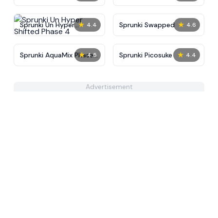
Tunner
★
★
Sprunki Un Hyper
Sprunki Swapped
4.4
4.6
Shifted Phase 4
★
★
Sprunki AquaMix Phase
Sprunki Picosuke
4.5
4.4
4
Advertisement