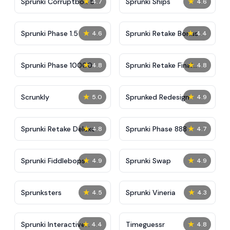
★
★
Sprunki Corruptbox 5
Sprunki Ships
4.7
4.6
★
★
Sprunki Phase 1.5
Sprunki Retake Bonus
4.6
4.4
★
★
Sprunki Phase 10000
Sprunki Retake Final
4.8
4.8
Update
★
★
Scrunkly
Sprunked Redesign
5.0
4.9
★
★
Sprunki Retake Deluxe
Sprunki Phase 888
4.8
4.7
★
★
Sprunki Fiddlebops
Sprunki Swap
4.9
4.9
★
★
Sprunksters
Sprunki Vineria
4.5
4.3
★
★
Sprunki Interactive
Timeguessr
4.4
4.8