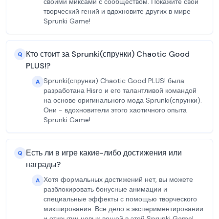
своими миксами с сообществом. Покажите свой
творческий гений и вдохновите других в мире
Sprunki Game!
Кто стоит за Sprunki(спрунки) Chaotic Good
Q
PLUS!?
Sprunki(спрунки) Chaotic Good PLUS! была
A
разработана Hisro и его талантливой командой
на основе оригинального мода Sprunki(спрунки).
Они - вдохновители этого хаотичного опыта
Sprunki Game!
Есть ли в игре какие-либо достижения или
Q
награды?
Хотя формальных достижений нет, вы можете
A
разблокировать бонусные анимации и
специальные эффекты с помощью творческого
микширования. Все дело в экспериментировании
и открытии новых вещей в этой Sprunki Game!