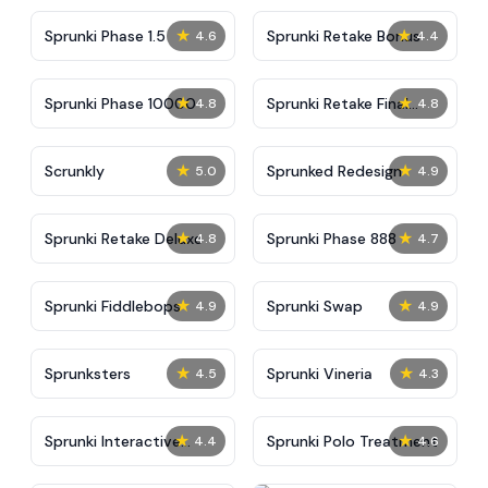
★
★
Sprunki Phase 1.5
Sprunki Retake Bonus
4.6
4.4
★
★
Sprunki Phase 10000
Sprunki Retake Final
4.8
4.8
Update
★
★
Scrunkly
Sprunked Redesign
5.0
4.9
★
★
Sprunki Retake Deluxe
Sprunki Phase 888
4.8
4.7
★
★
Sprunki Fiddlebops
Sprunki Swap
4.9
4.9
★
★
Sprunksters
Sprunki Vineria
4.5
4.3
★
★
Sprunki Interactive
Sprunki Polo Treatment
4.4
4.6
Tunner