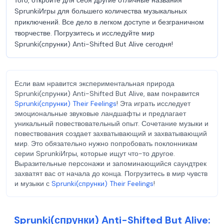
того, откройте для себя другие отличные названия
SprunkiИгры для большего количества музыкальных
приключений. Все дело в легком доступе и безграничном
творчестве. Погрузитесь и исследуйте мир
Sprunki(спрунки) Anti-Shifted But Alive сегодня!
Если вам нравится экспериментальная природа
Sprunki(спрунки) Anti-Shifted But Alive, вам понравится
Sprunki(спрунки) Their Feelings
! Эта играть исследует
эмоциональные звуковые ландшафты и предлагает
уникальный повествовательный опыт. Сочетание музыки и
повествования создает захватывающий и захватывающий
мир. Это обязательно нужно попробовать поклонникам
серии SprunkiИгры, которые ищут что-то другое.
Выразительные персонажи и запоминающийся саундтрек
захватят вас от начала до конца. Погрузитесь в мир чувств
и музыки с
Sprunki(спрунки) Their Feelings
!
Sprunki(спрунки) Anti-Shifted But Alive: