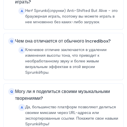
играть?
Нет! Sprunki(спрунки) Anti-Shifted But Alive - это
A
браузерная играть, поэтому вы можете играть в
нее мгновенно без каких-либо загрузок.
Чем она отличается от обычного Incredibox?
Q
Ключевое отличие заключается в удалении
A
изменения высоты тона, что приводит к
необработанному звуку и более живым
визуальным эффектам в этой версии
SprunkiИгры.
Могу ли я поделиться своими музыкальными
Q
творениями?
Да, большинство платформ позволяют делиться
A
своими миксами через URL-адреса или
экспортированные ссылки. Покажите свои навыки
SprunkiИгры!