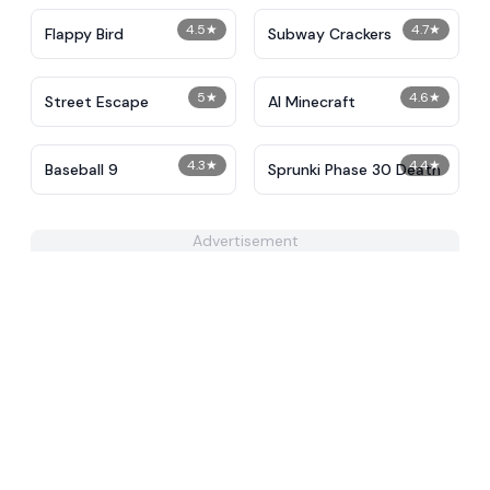
4.5
★
4.7
★
Flappy Bird
Subway Crackers
5
★
4.6
★
Street Escape
AI Minecraft
4.3
★
4.4
★
Baseball 9
Sprunki Phase 30 Death
Advertisement