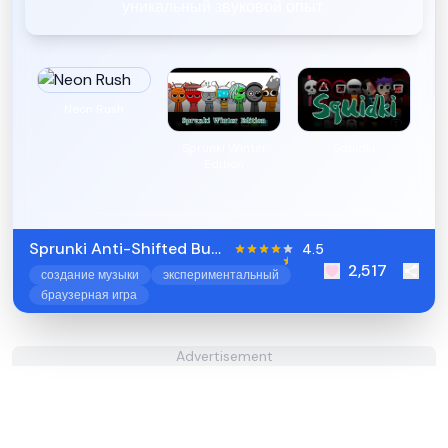
уникальный звуковой опыт.
Neon Rush
Sprunki Winter
Squidki
Edition
Sprunki Anti-Shifted But
4.5
2,517
Alive
создание музыки
экспериментальный
браузерная игра
Advertisement