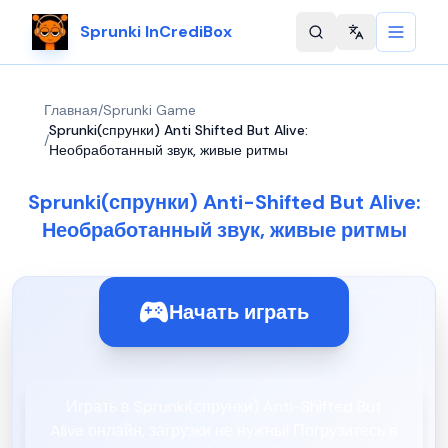
Sprunki InCrediBox
Change langu
Главная
/
Sprunki Game
Sprunki(спрунки) Anti Shifted But Alive:
/
Необработанный звук, живые ритмы
Sprunki(спрунки) Anti-Shifted But Alive:
Необработанный звук, живые ритмы
Начать играть
Играть в Sprunki(спрунки) Anti-Shifted But
Alive онлайн, загрузки не нужны! Погрузитесь в