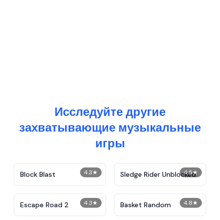
Исследуйте другие
захватывающие музыкальные
игры
4.3
★
4.5
★
Block Blast
Sledge Rider Unblocked
4.3
★
4.8
★
Escape Road 2
Basket Random