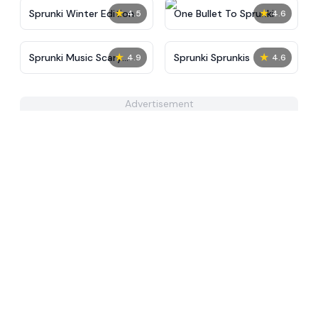
★
★
Sprunki Winter Edition
One Bullet To Sprunki
4.5
4.6
★
★
Sprunki Music Scary
Sprunki Sprunkis
4.9
4.6
Beat Box
Advertisement