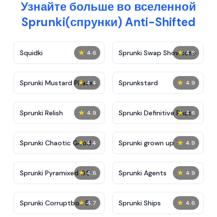
Узнайте больше во вселенной
Sprunki(спрунки) Anti-Shifted
★
★
Squidki
Sprunki Swap Showcase
4.6
4.8
★
★
Sprunki Mustard Phase
Sprunkstard
4.4
4.9
2
★
★
Sprunki Relish
Sprunki Definitive Phase
4.9
4.6
7
★
★
Sprunki Chaotic Good
Sprunki grown up
4.4
4.9
★
★
Sprunki Pyramixed 0.9
Sprunki Agents
4.6
4.9
★
★
Sprunki Corruptbox 5
Sprunki Ships
4.7
4.6