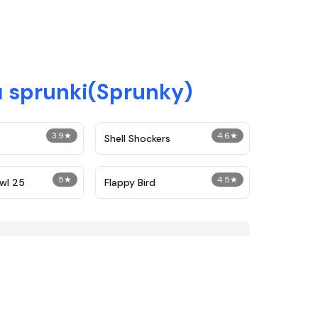
 sprunki(Sprunky)
3.9
★
4.6
★
Shell Shockers
5
★
4.5
★
wl 25
Flappy Bird