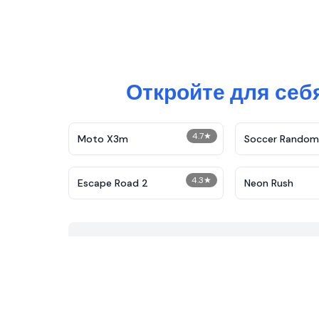
Откройте для себ
4.7
★
Moto X3m
Soccer Random
4.3
★
Escape Road 2
Neon Rush