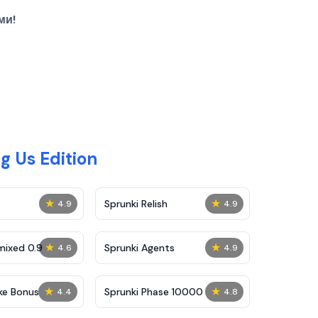
ми!
 Us Edition
★
★
Sprunki Relish
4.9
4.9
★
★
mixed 0.9
Sprunki Agents
4.6
4.9
★
★
ke Bonus
Sprunki Phase 10000
4.4
4.8