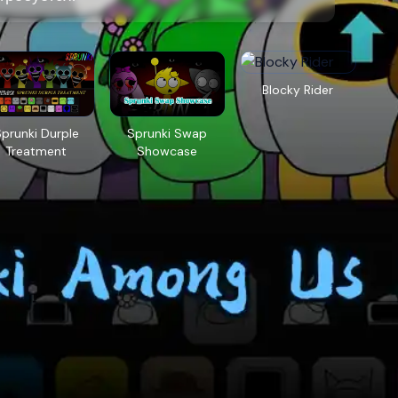
Blocky Rider
prunki Durple
Sprunki Swap
Treatment
Showcase