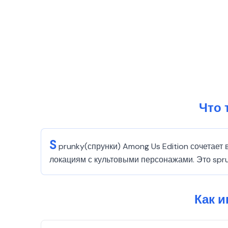
Что 
S
prunky(спрунки) Among Us Edition сочетает
локациям с культовыми персонажами. Это sprun
Как и