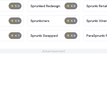
★
★
Sprunked Redesign
Sprunki Reta
5.0
4.9
★
★
Sprunksters
Sprunki Viner
4.9
4.5
★
★
Sprunki Swapped
ParaSprunki 
4.7
4.6
Advertisement