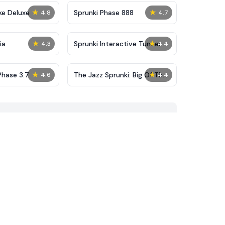
★
★
ke Deluxe
Sprunki Phase 888
4.8
4.7
★
★
ia
Sprunki Interactive Tunner
4.3
4.4
★
★
Phase 3.7
The Jazz Sprunki: Big Of The
4.6
4.4
City