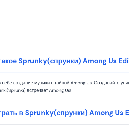
такое Sprunky(спрунки) Among Us Edi
 в себе создание музыки с тайной Among Us. Создавайте у
ki(Sprunki) встречает Among Us!
грать в Sprunky(спрунки) Among Us E