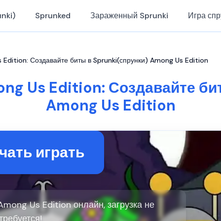
nki)
Sprunked
Зараженный Sprunki
Игра спр
 Edition: Создавайте биты в Sprunki(спрунки) Among Us Edition
ng Us Edition: Создавайте би
Among Us Edition
чать играть
Among Us Edition онлайн, загрузка не
требуется!