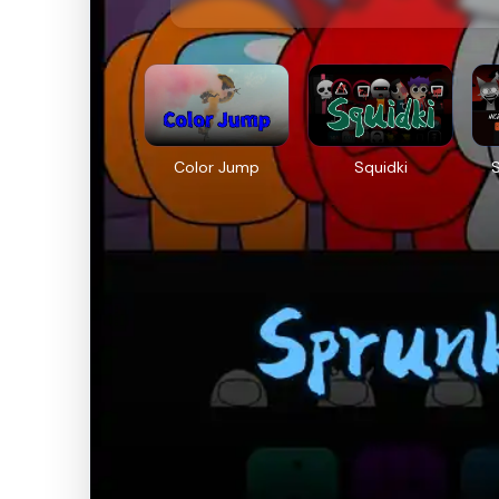
Color Jump
Squidki
S