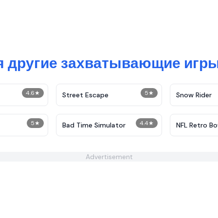
я другие захватывающие игры
4.6
★
5
★
Street Escape
Snow Rider
5
★
4.4
★
Bad Time Simulator
NFL Retro Bo
Advertisement