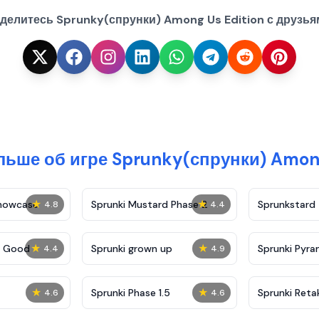
делитесь Sprunky(спрунки) Among Us Edition с друзья
льше об игре Sprunky(спрунки) Among
★
★
Showcase
Sprunki Mustard Phase 2
Sprunkstard
4.8
4.4
★
★
c Good
Sprunki grown up
Sprunki Pyra
4.4
4.9
★
★
Sprunki Phase 1.5
Sprunki Reta
4.6
4.6