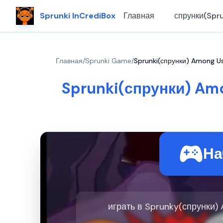
Sprunki InCrediBox
Главная
спрунки(Spru
Главная
/
Sprunki Game
/
Sprunki(спрунки) Among Us
Sprunki(спрунки) Amo
На
играть в Sprunky(спрунки) 