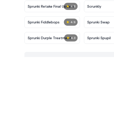
★
Sprunki Retake Final Update
Scrunkly
4.8
★
Sprunki Fiddlebops
Sprunki Swap
4.9
★
Sprunki Durple Treatment
Sprunki Spupil
4.3