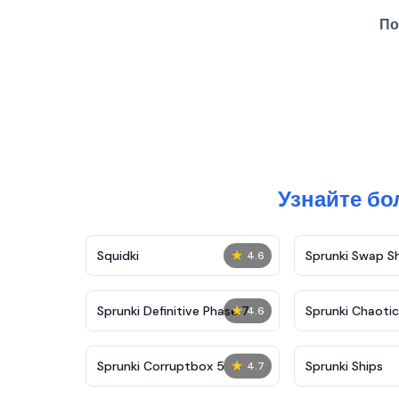
По
Узнайте бо
★
Squidki
Sprunki Swap 
4.6
★
Sprunki Definitive Phase 7
Sprunki Chaoti
4.6
★
Sprunki Corruptbox 5
Sprunki Ships
4.7