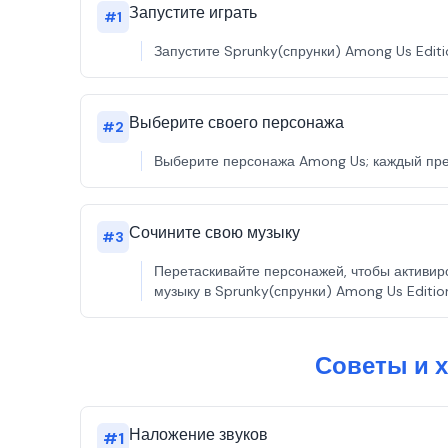
Запустите играть
#
1
Запустите Sprunky(спрунки) Among Us Editi
Выберите своего персонажа
#
2
Выберите персонажа Among Us; каждый пред
Сочините свою музыку
#
3
Перетаскивайте персонажей, чтобы активиро
музыку в Sprunky(спрунки) Among Us Editio
Советы и х
Наложение звуков
#
1