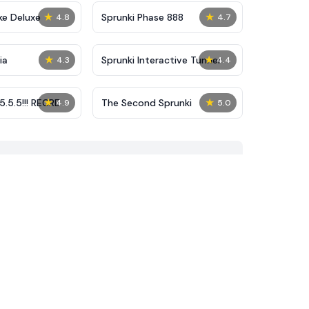
★
★
ke Deluxe
Sprunki Phase 888
4.8
4.7
★
★
ia
Sprunki Interactive Tunner
4.3
4.4
★
★
5.5.5!!! RECRE
The Second Sprunki
4.9
5.0