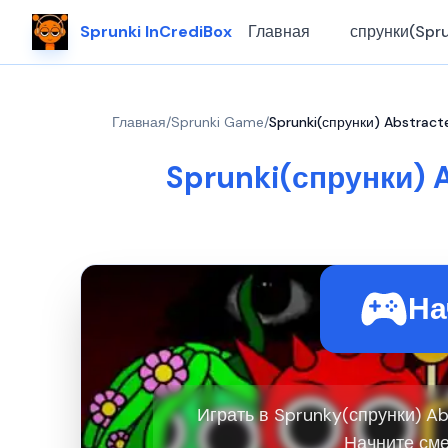
Sprunki InCrediBox
Главная
спрунки(Spru
Главная
/
Sprunki Game
/
Sprunki(спрунки) Abstract
Sprunki(спрунки) 
На
Играть в Sprunky(спрунки) Ab
Начните сме