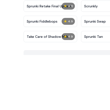
★
Sprunki Retake Final Update
Scrunkly
4.8
★
Sprunki Fiddlebops
Sprunki Swap
4.9
★
Take Care of Shadow Milk
Sprunki Tan
4.9
Cookie