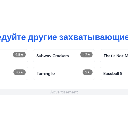
дуйте другие захватывающи
4.8
★
4.7
★
Subway Crackers
That's Not M
4.7
★
5
★
Taming Io
Baseball 9
Advertisement