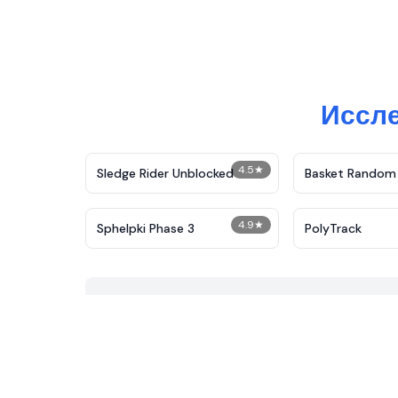
Иссле
4.5
★
Sledge Rider Unblocked
Basket Random
4.9
★
Sphelpki Phase 3
PolyTrack