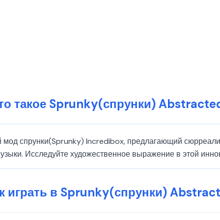
то такое Sprunky(спрунки) Abstracte
й мод спрунки(Sprunky) Incredibox, предлагающий сюрреал
узыки. Исследуйте художественное выражение в этой инно
к играть в Sprunky(спрунки) Abstrac