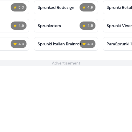
★
★
Sprunked Redesign
Sprunki Reta
5.0
4.9
★
★
Sprunksters
Sprunki Viner
4.9
4.5
★
★
Sprunki Italian Brainrot
ParaSprunki 1
4.9
4.9
Advertisement