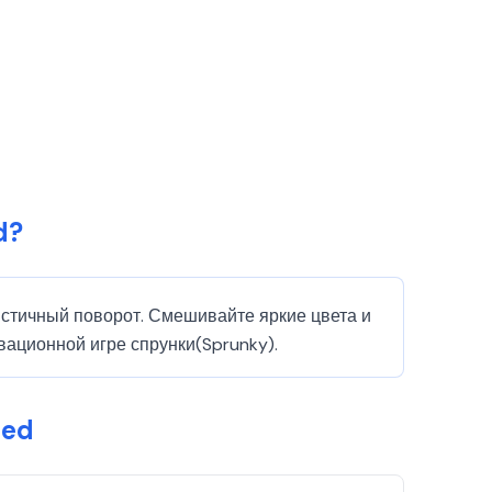
d?
истичный поворот. Смешивайте яркие цвета и
вационной игре спрунки(Sprunky).
ted