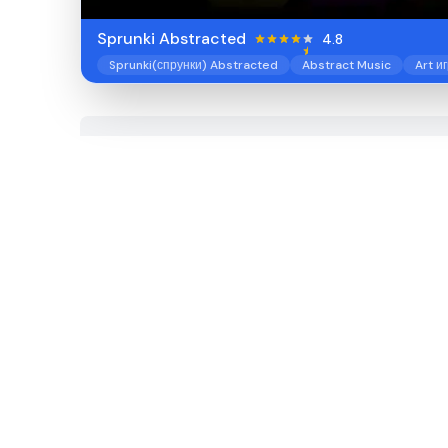
Sprunki Abstracted
4.8
Sprunki(спрунки) Abstracted
Abstract Music
Art и