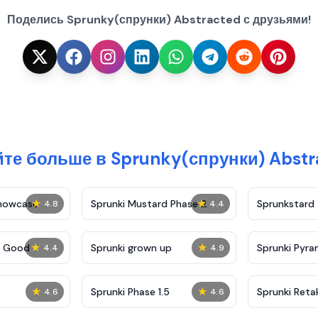
Поделись Sprunky(спрунки) Abstracted с друзьями!
йте больше в Sprunky(спрунки) Abstr
★
★
Showcase
Sprunki Mustard Phase 2
Sprunkstard
4.8
4.4
★
★
c Good
Sprunki grown up
Sprunki Pyra
4.4
4.9
★
★
Sprunki Phase 1.5
Sprunki Reta
4.6
4.6