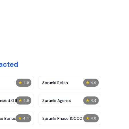
acted
★
★
Sprunki Relish
4.9
4.9
★
★
mixed 0.9
Sprunki Agents
4.6
4.9
★
★
ke Bonus
Sprunki Phase 10000
4.4
4.8