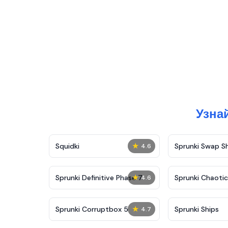
Узна
★
Squidki
Sprunki Swap 
4.6
★
Sprunki Definitive Phase 7
Sprunki Chaoti
4.6
★
Sprunki Corruptbox 5
Sprunki Ships
4.7