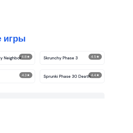
е игры
4.8
★
4.5
★
y Neighbor
Skrunchy Phase 3
4.3
★
4.4
★
Sprunki Phase 30 Death