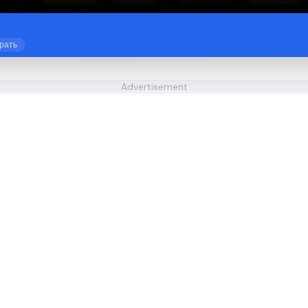
грать
Advertisement