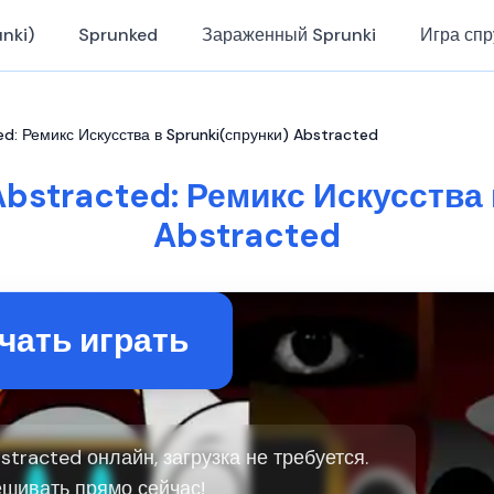
nki)
Sprunked
Зараженный Sprunki
Игра спр
ed: Ремикс Искусства в Sprunki(спрунки) Abstracted
Abstracted: Ремикс Искусства 
Abstracted
чать играть
stracted онлайн, загрузка не требуется.
шивать прямо сейчас!