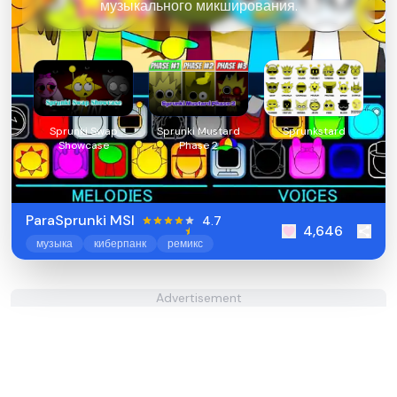
музыкального микширования.
Sprunki Swap
Sprunki Mustard
Sprunkstard
Showcase
Phase 2
ParaSprunki MSI
4.7
4,646
музыка
киберпанк
ремикс
Advertisement