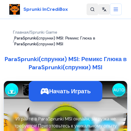
Sprunki InCrediBox
Change langu
Главная
/
Sprunki Game
ParaSprunki(спрунки) MSI: Ремикс Глюка в
/
ParaSprunki(спрунки) MSI
ParaSprunki(спрунки) MSI: Ремикс Глюка в
ParaSprunki(спрунки) MSI
Начать Играть
Играйте в ParaSprunki MSI онлайн, загрузка не
требуется! Приготовьтесь к уникальному опыту