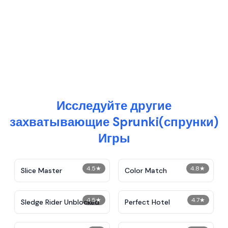
Исследуйте другие
захватывающие Sprunki(спрунки)
Игры
4.5
★
4.8
★
Slice Master
Color Match
4.5
★
4.7
★
Sledge Rider Unblocked
Perfect Hotel