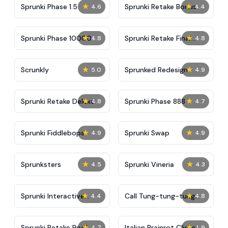
★
★
Sprunki Phase 1.5
Sprunki Retake Bonus
4.6
4.4
★
★
Sprunki Phase 10000
Sprunki Retake Final
4.8
4.8
Update
★
★
Scrunkly
Sprunked Redesign
5.0
4.9
★
★
Sprunki Retake Deluxe
Sprunki Phase 888
4.8
4.7
★
★
Sprunki Fiddlebops
Sprunki Swap
4.9
4.9
★
★
Sprunksters
Sprunki Vineria
4.5
4.3
★
★
Sprunki Interactive
Call Tung-tung-tung
4.4
4.8
Tunner
Sahur
★
★
Sprunki Retake Brud
Italian Brainrot Clicker
4.7
4.9