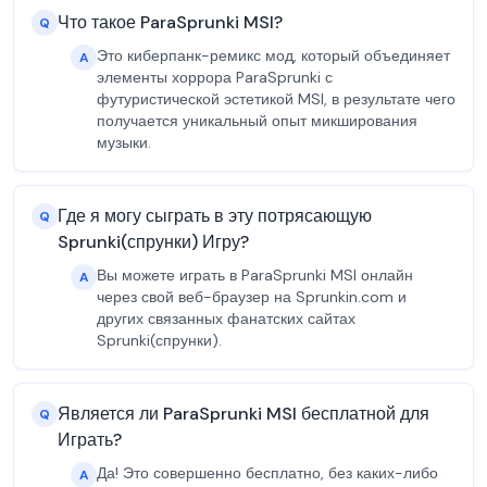
Что такое ParaSprunki MSI?
Q
Это киберпанк-ремикс мод, который объединяет
A
элементы хоррора ParaSprunki с
футуристической эстетикой MSI, в результате чего
получается уникальный опыт микширования
музыки.
Где я могу сыграть в эту потрясающую
Q
Sprunki(спрунки) Игру?
Вы можете играть в ParaSprunki MSI онлайн
A
через свой веб-браузер на Sprunkin.com и
других связанных фанатских сайтах
Sprunki(спрунки).
Является ли ParaSprunki MSI бесплатной для
Q
Играть?
Да! Это совершенно бесплатно, без каких-либо
A