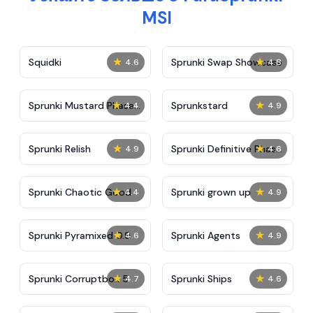
MSI
★
★
Squidki
Sprunki Swap Showcase
4.6
4.8
★
★
Sprunki Mustard Phase
Sprunkstard
4.4
4.9
2
★
★
Sprunki Relish
Sprunki Definitive Phase
4.9
4.6
7
★
★
Sprunki Chaotic Good
Sprunki grown up
4.4
4.9
★
★
Sprunki Pyramixed 0.9
Sprunki Agents
4.6
4.9
★
★
Sprunki Corruptbox 5
Sprunki Ships
4.7
4.6