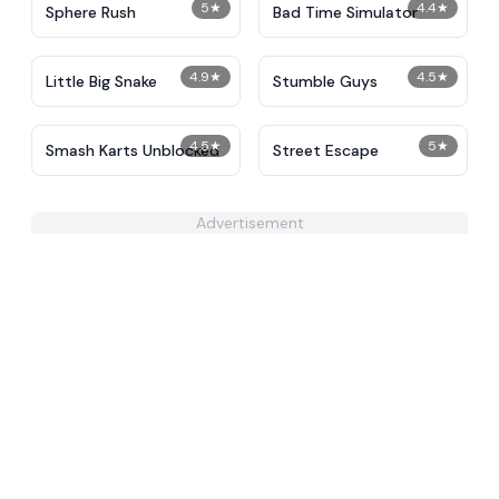
5
★
4.4
★
Sphere Rush
Bad Time Simulator
4.9
★
4.5
★
Little Big Snake
Stumble Guys
4.5
★
5
★
Smash Karts Unblocked
Street Escape
Advertisement