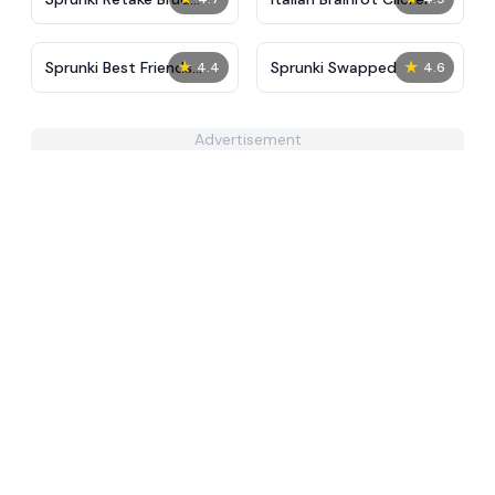
Virus
★
★
Sprunki Best Friends
Sprunki Swapped
4.4
4.6
Slaughter
Advertisement