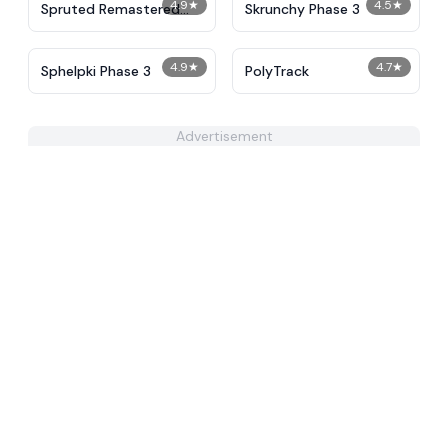
4.9
★
4.5
★
Spruted Remastered
Skrunchy Phase 3
Alternative Phase 2
4.9
★
4.7
★
Sphelpki Phase 3
PolyTrack
Advertisement