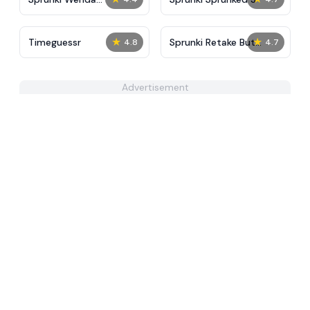
Treatment Phase 40
★
★
Timeguessr
Sprunki Retake But
4.8
4.7
Memes
Advertisement