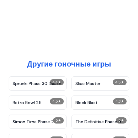
Другие гоночные игры
4.4
★
4.5
★
Sprunki Phase 30 Death
Slice Master
4.5
★
4.3
★
Retro Bowl 25
Block Blast
5
★
5
★
Simon Time Phase 2
The Definitive Phase 9:
Demolition