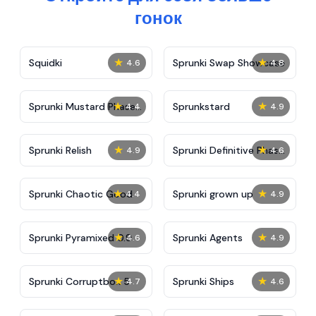
гонок
★
★
Squidki
Sprunki Swap Showcase
4.6
4.8
★
★
Sprunki Mustard Phase
Sprunkstard
4.4
4.9
2
★
★
Sprunki Relish
Sprunki Definitive Phase
4.9
4.6
7
★
★
Sprunki Chaotic Good
Sprunki grown up
4.4
4.9
★
★
Sprunki Pyramixed 0.9
Sprunki Agents
4.6
4.9
★
★
Sprunki Corruptbox 5
Sprunki Ships
4.7
4.6