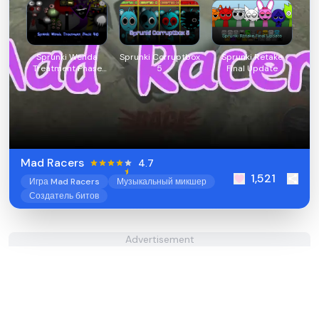
Sprunki Wenda
Sprunki Corruptbox
Sprunki Retake
Treatment Phase
5
Final Update
40
Mad Racers
4.7
1,521
Игра Mad Racers
Музыкальный микшер
Создатель битов
Advertisement