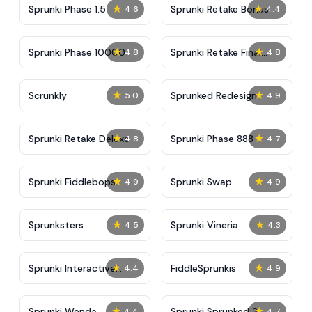
★
★
Sprunki Phase 1.5
Sprunki Retake Bonus
4.6
4.4
★
★
Sprunki Phase 10000
Sprunki Retake Final
4.8
4.8
Update
★
★
Scrunkly
Sprunked Redesign
5.0
4.9
★
★
Sprunki Retake Deluxe
Sprunki Phase 888
4.8
4.7
★
★
Sprunki Fiddlebops
Sprunki Swap
4.9
4.9
★
★
Sprunksters
Sprunki Vineria
4.5
4.3
★
★
Sprunki Interactive
FiddleSprunkis
4.4
4.9
Tunner
★
★
Sprunki Wenda
Sprunki Sprunked 3
4.4
4.7