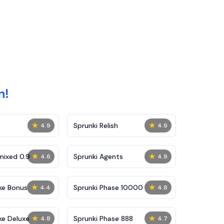
n!
★
★
Sprunki Relish
4.9
4.9
★
★
mixed 0.9
Sprunki Agents
4.6
4.9
★
★
ke Bonus
Sprunki Phase 10000
4.4
4.8
★
★
ke Deluxe
Sprunki Phase 888
4.8
4.7