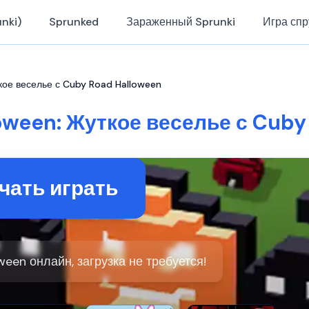
nki)
Sprunked
Зараженный Sprunki
Игра спр
кое веселье с Cuby Road Halloween
oween: Жуткое веселье с Cuby
чать играть
ween онлайн, загрузка не требуется!