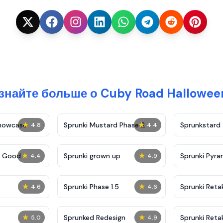
знайте больше о Cuby Road Hallowee
★
★
Showcase
Sprunki Mustard Phase 2
Sprunkstard
4.8
4.4
★
★
c Good
Sprunki grown up
Sprunki Pyra
4.4
4.9
★
★
Sprunki Phase 1.5
Sprunki Reta
4.6
4.6
★
★
Sprunked Redesign
Sprunki Reta
5.0
4.9