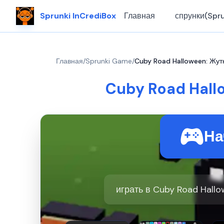
Sprunki InCrediBox
Главная
спрунки(Spru
Главная
/
Sprunki Game
/
Cuby Road Halloween: Жут
Cuby Road Hall
На
играть в Cuby Road Hallo