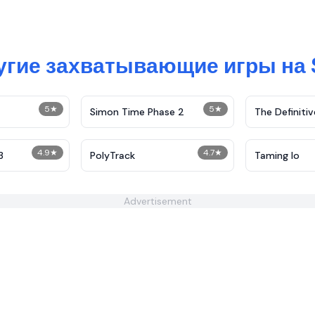
угие захватывающие игры на 
5
★
5
★
Simon Time Phase 2
The Definitiv
Demolition
4.9
★
4.7
★
3
PolyTrack
Taming Io
Advertisement