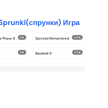
Sprunki(спрунки) Игра
5
★
4.9
★
e Phase 9:
Spruted Remastered
Alternative Phase 2
5
★
4.3
★
Baseball 9