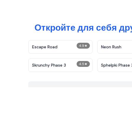
Откройте для себя др
4.9
★
Escape Road
Neon Rush
4.5
★
Skrunchy Phase 3
Sphelpki Phase 