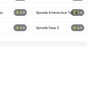
★
★
ia
Sprunki Interactive Tunner
4.3
4.4
★
★
Sprunki Fase 3
4.8
4.5