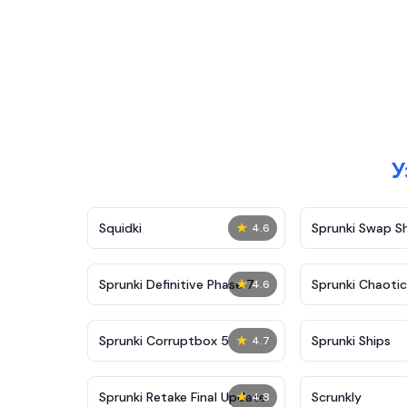
У
★
Squidki
Sprunki Swap 
4.6
★
Sprunki Definitive Phase 7
Sprunki Chaoti
4.6
★
Sprunki Corruptbox 5
Sprunki Ships
4.7
★
Sprunki Retake Final Update
Scrunkly
4.8