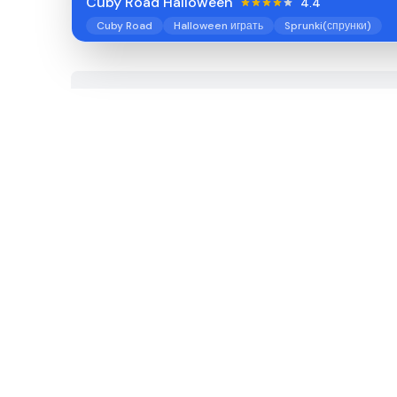
Cuby Road Halloween
4.4
Cuby Road
Halloween играть
Sprunki(спрунки)