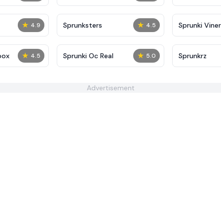
★
★
Sprunksters
Sprunki Viner
4.9
4.5
★
★
box
Sprunki Oc Real
Sprunkrz
4.5
5.0
Advertisement