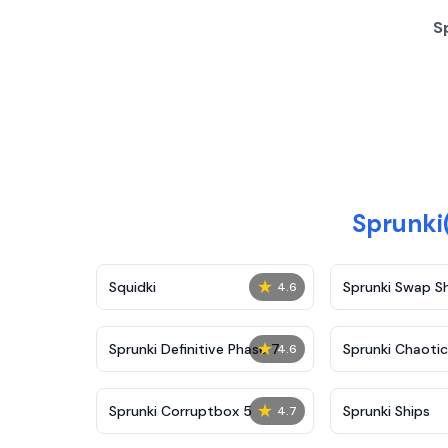
S
Sprunk
★
Squidki
Sprunki Swap 
4.6
★
Sprunki Definitive Phase 7
Sprunki Chaoti
4.6
★
Sprunki Corruptbox 5
Sprunki Ships
4.7