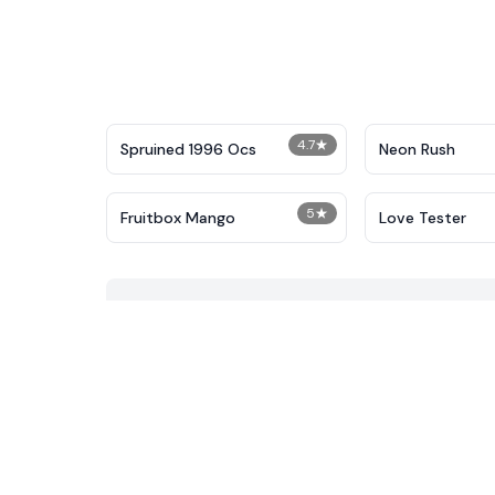
4.7
★
Spruined 1996 Ocs​
Neon Rush
5
★
Fruitbox Mango
Love Tester