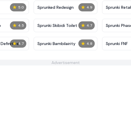
★
★
Sprunked Redesign
Sprunki Reta
5.0
4.9
★
★
p
Sprunki Skibidi Toilet
Sprunki Phase
4.5
4.7
★
★
Definitive
Sprunki Bambilairity
Sprunki FNF
4.7
4.8
Advertisement