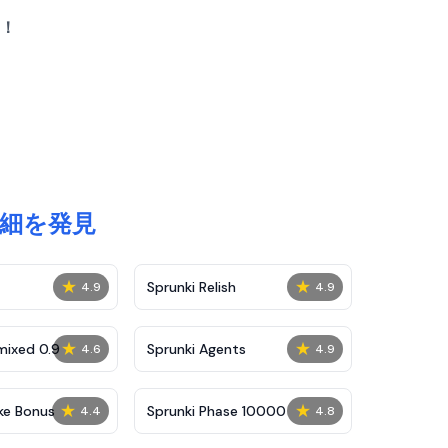
う！
の詳細を発見
★
★
Sprunki Relish
4.9
4.9
★
★
mixed 0.9
Sprunki Agents
4.6
4.9
★
★
ke Bonus
Sprunki Phase 10000
4.4
4.8