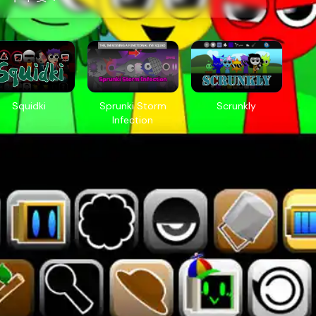
Squidki
Sprunki Storm
Scrunkly
Infection