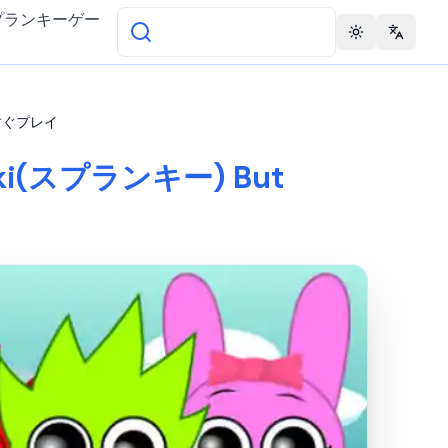
プランキーゲー
Toggle theme
Change 
を今すぐプレイ
unki(スプランキー) But