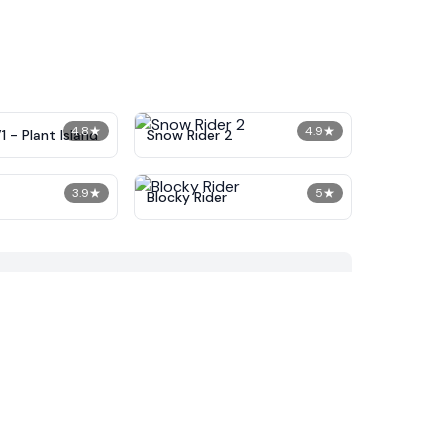
4.8
★
4.9
★
 - Plant Island
Snow Rider 2
3.9
★
5
★
Blocky Rider