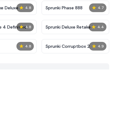
★
★
ke Deluxe
Sprunki Phase 888
4.8
4.7
★
★
 4 Definitive
Sprunki Deluxe Retake
4.8
4.4
★
★
Sprunki Corruptbox 2
4.8
4.9