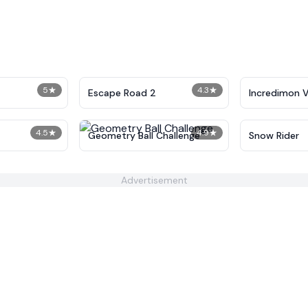
5
★
4.3
★
Escape Road 2
Incredimon V1
4.5
★
4.9
★
Geometry Ball Challenge
Snow Rider
Advertisement