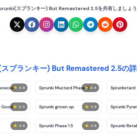
prunki(スプランキー) But Remastered 2.5を共有しましょ
i(スプランキー) But Remastered 2.5
★
★
Showcase
Sprunki Mustard Phase 2
Sprunkstard
4.8
4.4
★
★
c Good
Sprunki grown up
Sprunki Pyra
4.4
4.9
★
★
Sprunki Phase 1.5
Sprunki Reta
4.6
4.6