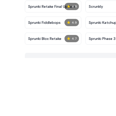
★
Sprunki Retake Final Update
Scrunkly
4.8
★
Sprunki Fiddlebops
Sprunki Katchu
4.9
★
Sprunki Blox Retake
Sprunki Phase 3 
4.7