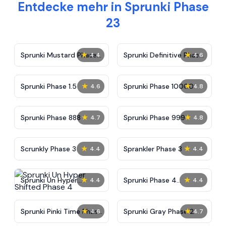
Entdecke mehr in Sprunki Phase
23
★
★
Sprunki Mustard Phase
Sprunki Definitive Phase
4.4
4.6
2
7
★
★
Sprunki Phase 1.5
Sprunki Phase 10000
4.6
4.8
★
★
Sprunki Phase 888
Sprunki Phase 999
4.7
4.8
★
★
Scrunkly Phase 3
Sprankler Phase 3
4.4
4.4
★
★
Sprunki Un Hyper
Sprunki Phase 4
4.4
4.4
Shifted Phase 4
Alternate Edition
★
★
Sprunki Pinki Time Phase
Sprunki Gray Phase 2
4.6
4.7
3