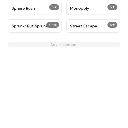
5
★
5
★
Sphere Rush
Monopoly
4.8
★
5
★
Sprunkr But Sprunki
Street Escape
Advertisement