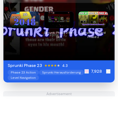
2048
Sprunki Phase 3 Re-
Sprunki Mustard
Skin
Phase 2
Sprunki Phase 23
4.3
7,928
Phase 23 Action
Sprunki Herausforderung
Level Navigation
Advertisement