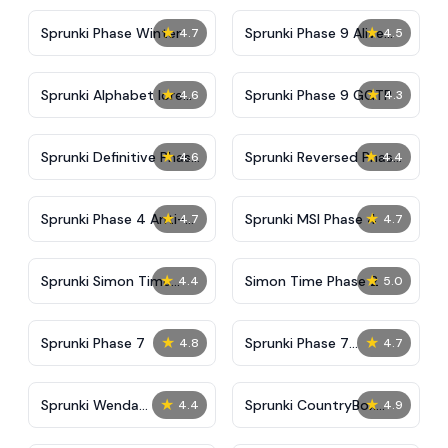
★
★
Sprunki Phase Winter
Sprunki Phase 9 Alive
4.7
4.5
And Malediction
★
★
Sprunki Alphabet lore
Sprunki Phase 9 GGTP
4.6
4.3
Arabic Phase 3
★
★
Sprunki Definitive Phase
Sprunki Reversed Phase
4.6
4.4
9 New
3 Definitive
★
★
Sprunki Phase 4 Anti-
Sprunki MSI Phase 4
4.7
4.7
Shifted
★
★
Sprunki Simon Time
Simon Time Phase 2
4.4
5.0
Phase 2
★
★
Sprunki Phase 7
Sprunki Phase 7
4.8
4.7
Definitive (Fanmade)
★
★
Sprunki Wenda
Sprunki CountryBox
4.4
4.9
Treatment Phase 40
Dark Phase