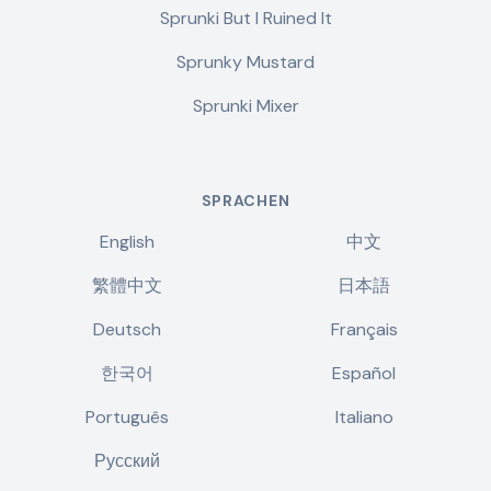
Sprunki But I Ruined It
Sprunky Mustard
Sprunki Mixer
SPRACHEN
English
中文
繁體中文
日本語
Deutsch
Français
한국어
Español
Português
Italiano
Русский