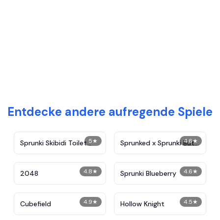
Entdecke andere aufregende Spiele
5
★
4.6
★
Sprunki Skibidi Toilet
Sprunked x Sprunki But
Remake 5
They All Alive
4.8
★
4.6
★
2048
Sprunki Blueberry
4.9
★
4.5
★
Cubefield
Hollow Knight