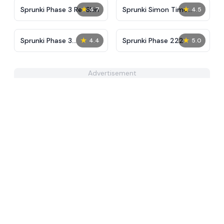
★
★
Sprunki Phase 3 Re-Skin
Sprunki Simon Time
4.7
4.5
PHASE 3
★
★
Sprunki Phase 3
Sprunki Phase 222
4.4
5.0
Remaster But More
Sprunkified
Advertisement