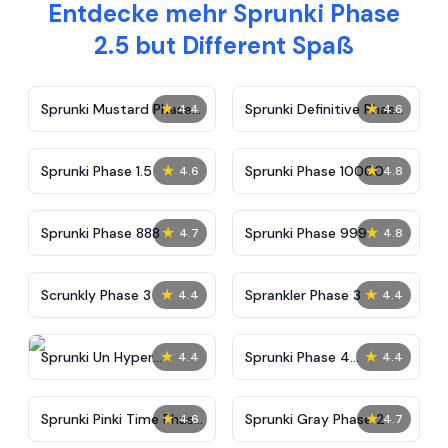
Entdecke mehr Sprunki Phase
2.5 but Different Spaß
★
★
Sprunki Mustard Phase
Sprunki Definitive Phase
4.4
4.6
2
7
★
★
Sprunki Phase 1.5
Sprunki Phase 10000
4.6
4.8
★
★
Sprunki Phase 888
Sprunki Phase 999
4.7
4.8
★
★
Scrunkly Phase 3
Sprankler Phase 3
4.4
4.4
★
★
Sprunki Un Hyper
Sprunki Phase 4
4.4
4.4
Shifted Phase 4
Alternate Edition
★
★
Sprunki Pinki Time Phase
Sprunki Gray Phase 2
4.6
4.7
3