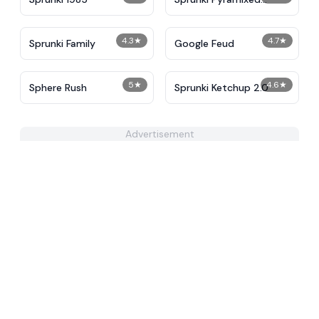
Restyled
4.3
★
4.7
★
Sprunki Family
Google Feud
5
★
4.6
★
Sphere Rush
Sprunki Ketchup 2.0
Advertisement