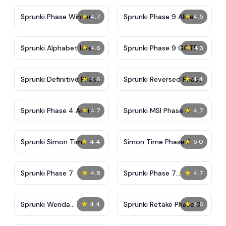
★
★
Sprunki Phase Winter
Sprunki Phase 9 Alive
4.7
4.5
And Malediction
★
★
Sprunki Alphabet lore
Sprunki Phase 9 GGTP
4.6
4.3
Arabic Phase 3
★
★
Sprunki Definitive Phase
Sprunki Reversed Phase
4.6
4.4
9 New
3 Definitive
★
★
Sprunki Phase 4 Anti-
Sprunki MSI Phase 4
4.7
4.7
Shifted
★
★
Sprunki Simon Time
Simon Time Phase 2
4.4
5.0
Phase 2
★
★
Sprunki Phase 7
Sprunki Phase 7
4.8
4.7
Definitive (Fanmade)
★
★
Sprunki Wenda
Sprunki Retake Phase 3
4.4
4.6
Treatment Phase 40