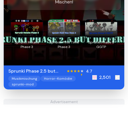
Mischen!
Sprunki Retake
Sprunki Pinki Time
Sprunki Phase 9
Phase 3
Phase 3
GGTP
Sprunki Phase 2.5 but
4.7
2,501
Different
Musikmischung
Horror-Komödie
sprunki-mod
Advertisement