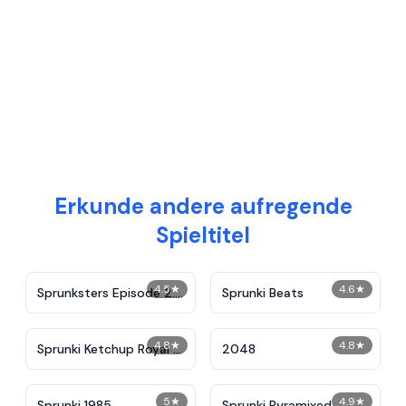
Erkunde andere aufregende
Spieltitel
4.5
★
4.6
★
Sprunksters Episode 2:
Sprunki Beats
The Cave
4.8
★
4.8
★
Sprunki Ketchup Royal &
2048
Friends
5
★
4.9
★
Sprunki 1985
Sprunki Pyramixed