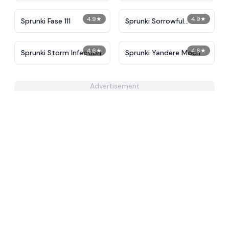
4.9
★
4.9
★
Sprunki Fase 111
Sprunki Sorrowful
Demises
4.6
★
4.6
★
Sprunki Storm Infection
Sprunki Yandere Moch
Advertisement