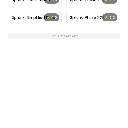
Playground - Create
Sprunki
★
★
Sprunki Simplified Phase
Sprunki Phase 222
4.5
5.0
2 All Character
Advertisement