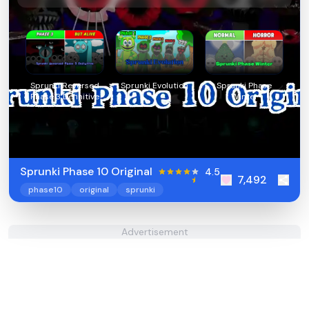
Sprunki Reversed
Sprunki Evolution
Sprunki Phase
Phase 3 Definitive
Winter
Sprunki Phase 10 Original
4.5
7,492
phase10
original
sprunki
Advertisement