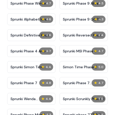
★
★
Sprunki Phase Winter
Sprunki Phase 9 Alive
4.7
4.5
And Malediction
★
★
Sprunki Alphabet lore
Sprunki Phase 9 GGTP
4.6
4.3
Arabic Phase 3
★
★
Sprunki Definitive Phase
Sprunki Reversed Phase
4.6
4.4
9 New
3 Definitive
★
★
Sprunki Phase 4 Anti-
Sprunki MSI Phase 4
4.7
4.7
Shifted
★
★
Sprunki Simon Time
Simon Time Phase 2
4.4
5.0
Phase 2
★
★
Sprunki Phase 7
Sprunki Phase 7
4.8
4.7
Definitive (Fanmade)
★
★
Sprunki Wenda
Sprunki Scrunkly Phase 3
4.4
5.0
Treatment Phase 40
★
★
Sprunki Phase Mixed
Sprunki phase 777 3.7
4.3
4.4