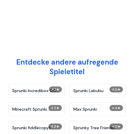
Entdecke andere aufregende
Spieletitel
4.7
★
4.6
★
Sprunki Incredibox OC
Sprunki Labubu
Maker
4.5
★
4.4
★
Minecraft Sprunki
Max Sprunki
Incredibox
4.8
★
4.5
★
Sprunki fiddlecopys
Sprunky Tree Friends
Re-Natured