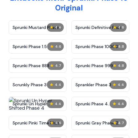
Original
★
★
Sprunki Mustard Phase
Sprunki Definitive Phase
4.4
4.6
2
7
★
★
Sprunki Phase 1.5
Sprunki Phase 10000
4.6
4.8
★
★
Sprunki Phase 888
Sprunki Phase 999
4.7
4.8
★
★
Scrunkly Phase 3
Sprankler Phase 3
4.4
4.4
★
★
Sprunki Un Hyper
Sprunki Phase 4
4.4
4.4
Shifted Phase 4
Alternate Edition
★
★
Sprunki Pinki Time Phase
Sprunki Gray Phase 2
4.6
4.7
3