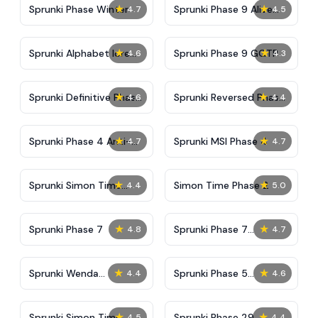
★
★
Sprunki Phase Winter
Sprunki Phase 9 Alive
4.7
4.5
And Malediction
★
★
Sprunki Alphabet lore
Sprunki Phase 9 GGTP
4.6
4.3
Arabic Phase 3
★
★
Sprunki Definitive Phase
Sprunki Reversed Phase
4.6
4.4
9 New
3 Definitive
★
★
Sprunki Phase 4 Anti-
Sprunki MSI Phase 4
4.7
4.7
Shifted
★
★
Sprunki Simon Time
Simon Time Phase 2
4.4
5.0
Phase 2
★
★
Sprunki Phase 7
Sprunki Phase 7
4.8
4.7
Definitive (Fanmade)
★
★
Sprunki Wenda
Sprunki Phase 5
4.4
4.6
Treatment Phase 40
Improve Version
★
★
Sprunki Simon Time
Sprunki Phase 29
4.5
4.4