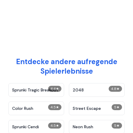
Entdecke andere aufregende
Spielerlebnisse
4.4
★
4.8
★
Sprunki Tragic Breakout
2048
4.5
★
5
★
Color Rush
Street Escape
4.5
★
5
★
Sprunki Cendi
Neon Rush