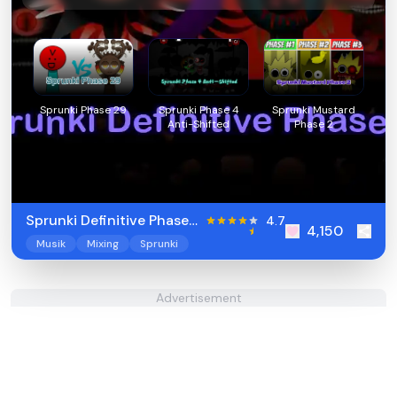
Sprunki Phase 29
Sprunki Phase 4
Sprunki Mustard
Anti-Shifted
Phase 2
Sprunki Definitive Phase
4.7
4,150
10
Musik
Mixing
Sprunki
Advertisement