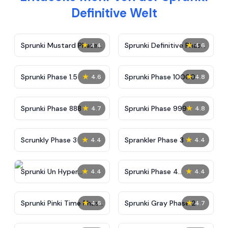
Definitive Welt
★
★
Sprunki Mustard Phase
Sprunki Definitive Phase
4.4
4.6
2
7
★
★
Sprunki Phase 1.5
Sprunki Phase 10000
4.6
4.8
★
★
Sprunki Phase 888
Sprunki Phase 999
4.7
4.8
★
★
Scrunkly Phase 3
Sprankler Phase 3
4.4
4.4
★
★
Sprunki Un Hyper
Sprunki Phase 4
4.4
4.4
Shifted Phase 4
Alternate Edition
★
★
Sprunki Pinki Time Phase
Sprunki Gray Phase 2
4.6
4.7
3