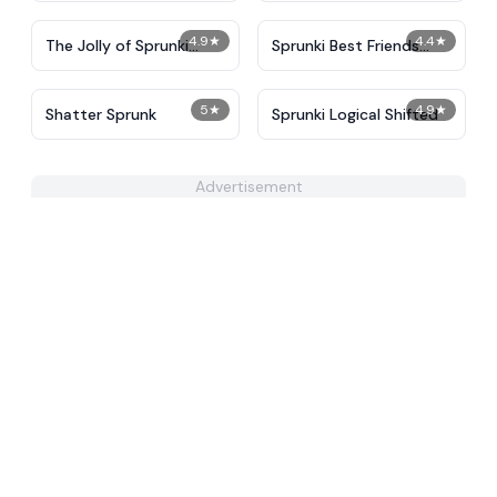
4.9
★
4.4
★
The Jolly of Sprunki
Sprunki Best Friends
(Christmas)
Slaughter
5
★
4.9
★
Shatter Sprunk
Sprunki Logical Shifted
Advertisement