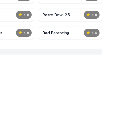
★
★
Retro Bowl 25
4.5
4.5
★
★
s
Bad Parenting
4.5
4.6