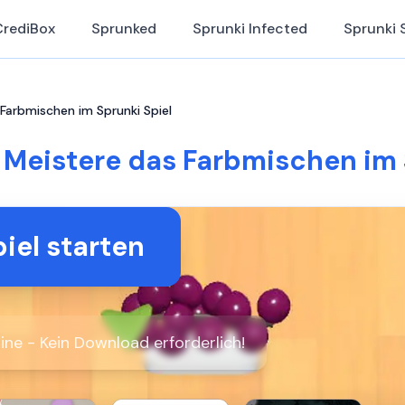
CrediBox
Sprunked
Sprunki Infected
Sprunki 
Farbmischen im Sprunki Spiel
 Meistere das Farbmischen im 
iel starten
ine - Kein Download erforderlich!