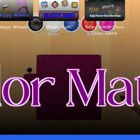
Happy Wheels
Blocky Rush
Scary Horror Choo
Choo Game