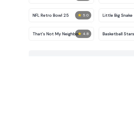
★
NFL Retro Bowl 25
Little Big Snake
5.0
★
That's Not My Neighbor
Basketball Star
4.8