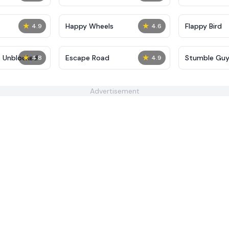
★
★
Happy Wheels
Flappy Bird
4.9
4.6
★
★
s Unblocked
Escape Road
Stumble Guy
4.8
4.9
Advertisement