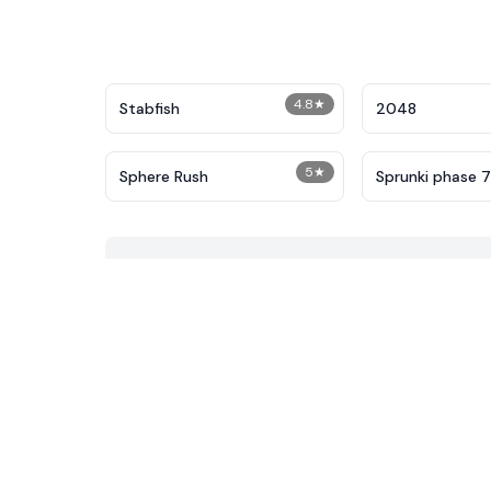
4.8
★
Stabfish
2048
5
★
Sphere Rush
Sprunki phase 