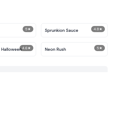
5
★
4.8
★
Sprunkion Sauce
4.6
★
5
★
 Halloween
Neon Rush