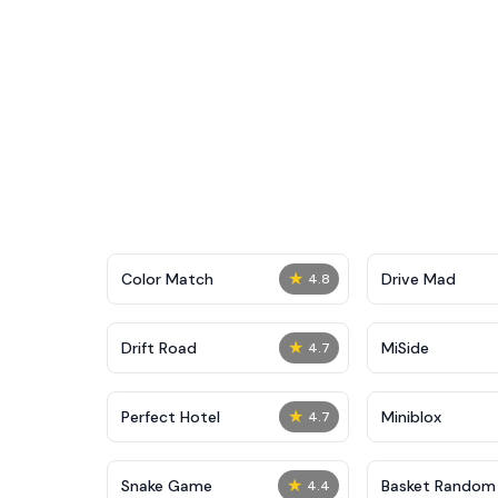
★
Color Match
Drive Mad
4.8
★
Drift Road
MiSide
4.7
★
Perfect Hotel
Miniblox
4.7
★
Snake Game
Basket Random
4.4