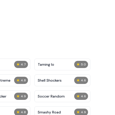
★
★
Taming Io
4.7
5.0
★
★
xtreme
Shell Shockers
4.8
4.6
★
★
cker
Soccer Random
4.9
4.6
★
★
Smashy Road
4.8
4.9