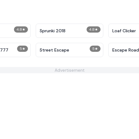
4.8
★
4.8
★
Sprunki 2018
Loaf Clicker
5
★
5
★
7777
Street Escape
Escape Road
Advertisement