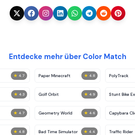
Entdecke mehr über Color Match
★
★
Paper Minecraft
PolyTrack
4.7
4.8
★
★
Golf Orbit
Stunt Bike E
4.3
4.9
★
★
Geometry World
Capybara Cli
4.7
4.6
★
★
Bad Time Simulator
Traffic Rider
4.8
4.4